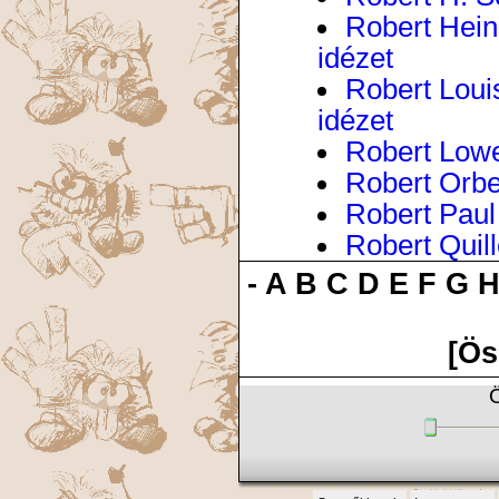
Robert Heinl
idézet
Robert Louis
idézet
Robert Lowel
Robert Orbe
Robert Paul 
Robert Quill
-
A
B
C
D
E
F
G
[Ös
Ö