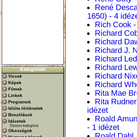
René Descar
1650) - 4 idéz
Rich Cook -
Richard Cob
Richard Daw
Richard J. 
Richard Lede
Richard Lewi
Kategóriák
Richard Nixo
Viccek
Képek
Richard Whe
Filmek
Rita Mae Br
Linkek
Rita Rudner,
Programok
Idióta történetek
idézet
Beszólások
Roald Amund
Idézetek
- 1 idézet
Összes kategória
Okosságok
Roald Dahl, 