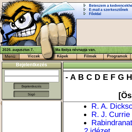
Beteszem a kedvencekh
E-mail a szerkesztőnek
Főoldal
2026. augusztus 7.
Ma Ibolya névnapja van.
Menü:
Viccek
Képek
Filmek
Programok
Bejelentkezés
-
A
B
C
D
E
F
G
[Ös
Súgó
R. A. Dickso
R. J. Currie 
Rabindranath
2 idézet