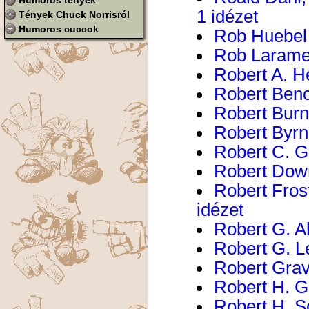
Humoros tények
1 idézet
Tények Chuck Norrisról
Humoros cuccok
Rob Huebel 
Rob Laramee
Robert A. He
Robert Benc
Robert Burns
Robert Byrne
Robert C. Ga
Robert Down
Robert Fros
idézet
Robert G. Al
Robert G. Le
Robert Grave
Robert H. G
Robert H. Sc