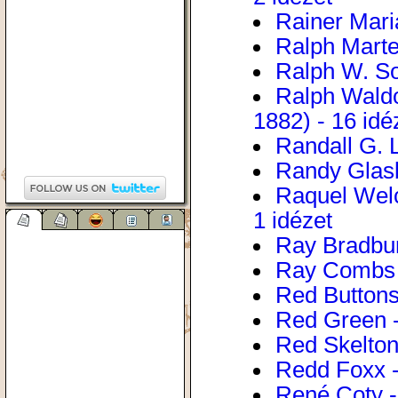
Rainer Maria
Ralph Marter
Ralph W. So
Ralph Waldo
1882) - 16 idé
Randall G. L
Randy Glasb
Raquel Welc
1 idézet
Ray Bradbur
Ray Combs -
Red Buttons 
Red Green -
Red Skelton 
Redd Foxx -
René Coty -