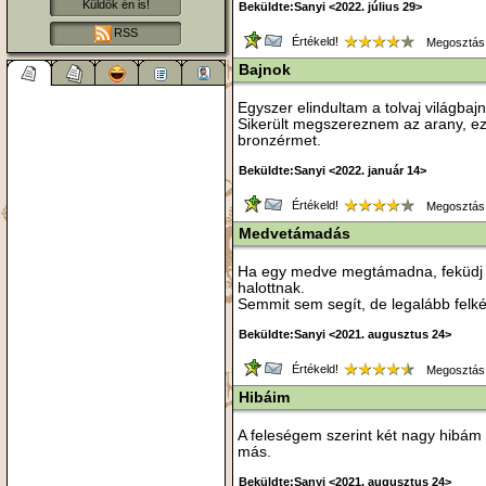
Küldök én is!
Beküldte:Sanyi <2022. július 29>
RSS
Értékeld!
Megosztás
Bajnok
Egyszer elindultam a tolvaj világba
Sikerült megszereznem az arany, ez
bronzérmet.
Beküldte:Sanyi <2022. január 14>
Értékeld!
Megosztás
Medvetámadás
Ha egy medve megtámadna, feküdj 
halottnak.
Semmit sem segít, de legalább felké
Beküldte:Sanyi <2021. augusztus 24>
Értékeld!
Megosztás
Hibáim
A feleségem szerint két nagy hibám
más.
Beküldte:Sanyi <2021. augusztus 24>