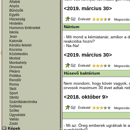
Állatok
Anyós
<2019. március 30>
Bűnözők
Egyéb
Házasság
Értékeld!
Megosztás
Hirdetés
Nátrium
Humoros történetek
Iskola
Jean
- Mit mond a kémiatanár, amikor a d
Katonák
reakcióba hozni?
Kérdés-felelet
- Na-Na!
Kocsma
Közlekedés
<2019. március 30>
Morbid
Munkahely
Értékeld!
Megosztás
Orvosok
Pikáns
Húsevő baktérium
Politika
Rendőr
Nem mondom, hogy kövér vagyok, d
Roma
orvosok maximum 30 évet adtak ne
Skót
Sport
<2018. október 9>
Stirlitz
Számítástechnika
Székely
Értékeld!
Megosztás
Szőke
Ügyvédek
Vallás
Zsidó
- Mi az: Öreg emberek ugrálnak le a
Képek
gumikötéllel?