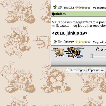
Értékeld!
Megosztás
Ijedelem
Ma rendesen megijesztettem a postá
mi ijesztette meg jobban, a meztelen
<2018. június 19>
Értékeld!
Megosztás
Össz
Szerzői jogok
Impresszum