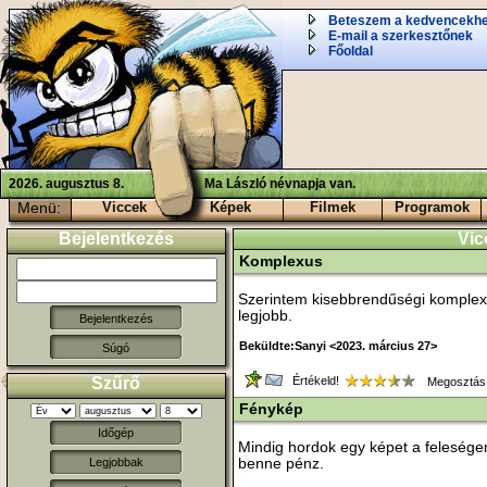
Beteszem a kedvencekh
E-mail a szerkesztőnek
Főoldal
2026. augusztus 8.
Ma László névnapja van.
Menü:
Viccek
Képek
Filmek
Programok
Bejelentkezés
Vic
Komplexus
Szerintem kisebbrendűségi komple
legjobb.
Beküldte:Sanyi <2023. március 27>
Súgó
Szűrő
Értékeld!
Megosztás
Fénykép
Időgép
Mindig hordok egy képet a felesége
benne pénz.
Legjobbak