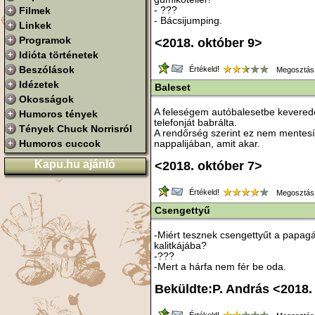
Filmek
- ???
- Bácsijumping.
Linkek
Programok
<2018. október 9>
Idióta történetek
Beszólások
Értékeld!
Megosztás
Idézetek
Baleset
Okosságok
A feleségem autóbalesetbe keveredet
Humoros tények
telefonját babrálta.
Tények Chuck Norrisról
A rendőrség szerint ez nem mentesíti
Humoros cuccok
nappalijában, amit akar.
Kapu.hu ajánló
<2018. október 7>
Értékeld!
Megosztás
Csengettyű
-Miért tesznek csengettyűt a papagá
kalitkájába?
-???
-Mert a hárfa nem fér be oda.
Beküldte:P. András <2018.