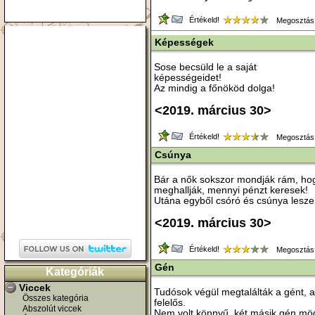
Értékeld!
Megosztás
Képességek
Sose becsüld le a saját
képességeidet!
Az mindig a főnököd dolga!
<2019. március 30>
Értékeld!
Megosztás
Csúnya
Bár a nők sokszor mondják rám, ho
meghallják, mennyi pénzt keresek!
Utána egyből csóró és csúnya lesze
<2019. március 30>
Értékeld!
Megosztás
Gén
Kategóriák
Viccek
Tudósok végül megtalálták a gént, 
Összes kategória
felelős.
Abszolút viccek
Nem volt könnyű, két másik gén mögö