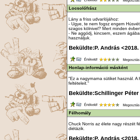
Értékeld!
Megosztás
Locsolófrász
Lány a friss udvarlójához:
- Ugye, te nem fogsz engem Húsvét
szagos kölnivel? Mert minden évben 
- Ne aggódj, kincsem, eszem ágában 
használjuk.
Beküldte:P. András <2018.
Értékeld!
Megosztás
Honlap-információ másként
"Ez a nagymama sütiket használ. A 
feltételeit."
Beküldte:Schillinger Péter
Értékeld!
Megosztás
Félhomály
Chuck Norris az élete nagy részét fé
diétázik.
Beküldte:P. András <2018.