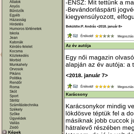
-ENSZ: Mit tettünk a m
Állatok
Anyós
-Bevándorláspárti jogv
Bűnözők
Egyéb
kiegyensúlyozott, elfogu
Házasság
Hirdetés
Beküldte:P. András <2018. január 8>
Humoros történetek
Iskola
Értékeld!
Megosztás
Jean
Katonák
Az év autója
Kérdés-felelet
Kocsma
Közlekedés
Egy női magazin olvasó
Morbid
alapján az év autója: a 
Munkahely
Orvosok
Pikáns
<2018. január 7>
Politika
Rendőr
Értékeld!
Roma
Megosztás
Skót
Karácsony
Sport
Stirlitz
Karácsonykor mindig ve
Számítástechnika
Székely
lökdösve téptük fel a d
Szőke
Ügyvédek
másiknak jobb cuccok ju
Vallás
hátralevő részében meg
Zsidó
Képek