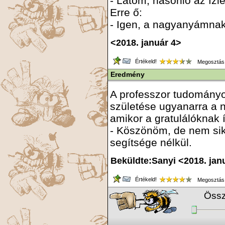
- Látom, hasonló az ízl
Erre ő:
- Igen, a nagyanyámna
<2018. január 4>
Értékeld!
Megosztás
Eredmény
A professzor tudomány
születése ugyanarra a na
amikor a gratulálóknak
- Köszönöm, de nem sik
segítsége nélkül.
Beküldte:Sanyi <2018. jan
Értékeld!
Megosztás
Össz