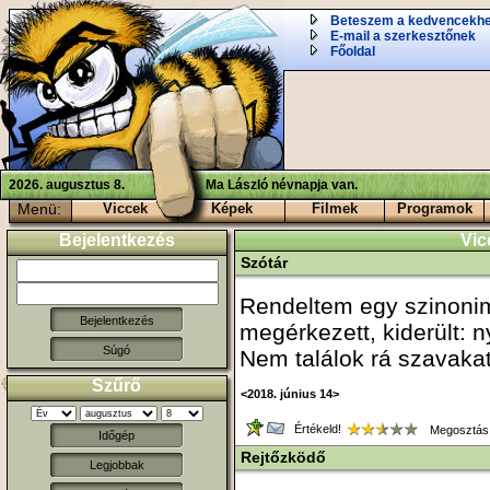
Beteszem a kedvencekh
E-mail a szerkesztőnek
Főoldal
2026. augusztus 8.
Ma László névnapja van.
Menü:
Viccek
Képek
Filmek
Programok
Bejelentkezés
Vic
Szótár
Rendeltem egy szinonim
megérkezett, kiderült: n
Súgó
Nem találok rá szavakat
Szűrő
<2018. június 14>
Értékeld!
Megosztás
Időgép
Rejtőzködő
Legjobbak