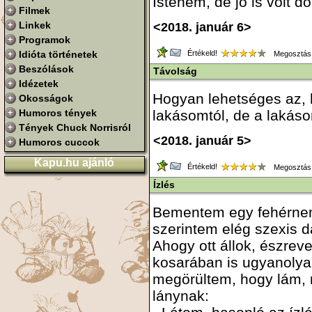
Istenem, de jó is volt d
Filmek
Linkek
<2018. január 6>
Programok
Idióta történetek
Értékeld!
Megosztás
Beszólások
Távolság
Idézetek
Hogyan lehetséges az, 
Okosságok
Humoros tények
lakásomtól, de a lakás
Tények Chuck Norrisról
<2018. január 5>
Humoros cuccok
Kapu.hu ajánló
Értékeld!
Megosztás
Ízlés
Bementem egy fehérnem
szerintem elég szexis da
Ahogy ott állok, észrev
kosarában is ugyanolyan
megörültem, hogy lám, 
lánynak: