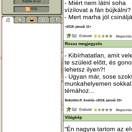
- Miért nem látni soha
Küldök én is!
vízilovat a fán bújkálni?
RSS
- Mert marha jól csináljá
<2018. január 11>
Értékeld!
Megosztás
Rossz megjegyzés
- Kibírhatatlan, amit v
te szüleid előtt, és go
lehetsz ilyen?!
- Ugyan már, sose szokt
munkahelyemen sokkal 
témához...
Beküldte:P. András <2018. január 10>
Értékeld!
Megosztás
Világkép
"Én nagyra tartom az elv