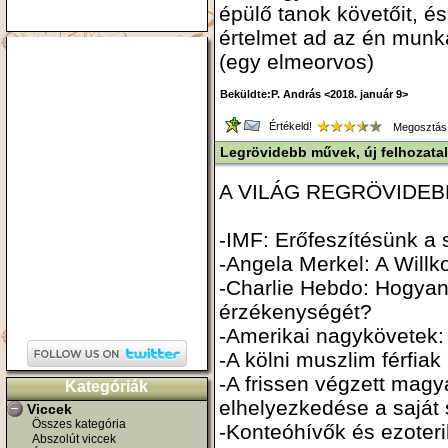
épülő tanok követőit, é
értelmet ad az én munk
(egy elmeorvos)
Beküldte:P. András <2018. január 9>
Értékeld!
Megosztás
Legrövidebb művek, új felhozata
A VILÁG REGRÖVIDEB
-IMF: Erőfeszítésünk a
-Angela Merkel: A Will
-Charlie Hebdo: Hogyan 
érzékenységét?
-Amerikai nagykövetek: 
-A kölni muszlim férfia
-A frissen végzett mag
Kategóriák
elhelyezkedése a sajá
Viccek
Összes kategória
-Konteóhívők és ezote
Abszolút viccek