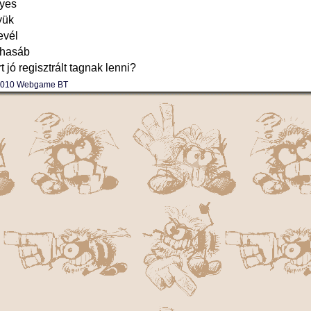
yes
yük
evél
 hasáb
t jó regisztrált tagnak lenni?
-2010 Webgame BT