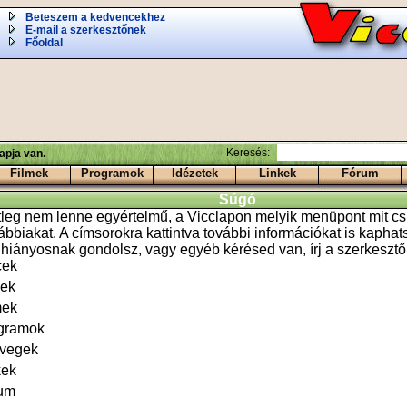
Beteszem a kedvencekhez
E-mail a szerkesztőnek
Főoldal
Keresés:
apja van.
Filmek
Programok
Idézetek
Linkek
Fórum
Súgó
leg nem lenne egyértelmű, a Vicclapon melyik menüpont mit csi
lábbiakat. A címsorokra kattintva további információkat is kaph
 hiányosnak gondolsz, vagy egyéb kérésed van, írj a szerkesztő
cek
ek
mek
gramok
vegek
kek
um