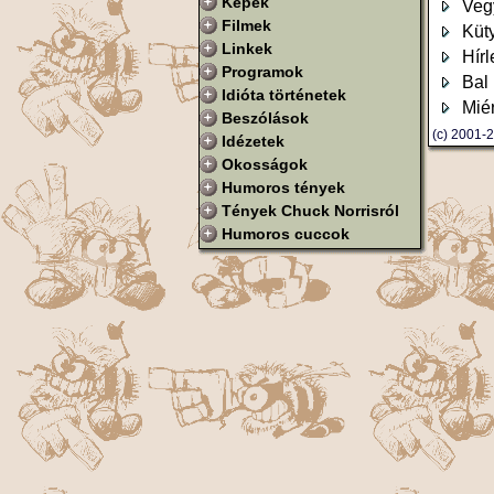
Képek
Veg
Filmek
Küt
Linkek
Hírl
Programok
Bal
Idióta történetek
Miér
Beszólások
(c) 2001
Idézetek
Okosságok
Humoros tények
Tények Chuck Norrisról
Humoros cuccok