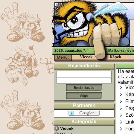
2026. augusztus 7.
Ma Ibolya névn
Menü:
Viccek
Képek
Bejelentkezés
Ha eset
el az a
valamit
Vic
Kép
Súgó
Fil
Partnerek
Pro
Szö
Kategóriák
Lin
Viccek
Fór