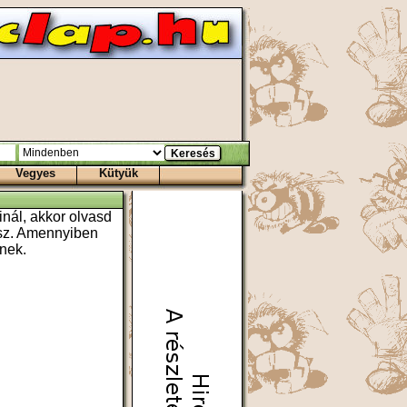
Vegyes
Kütyük
nál, akkor olvasd
atsz. Amennyiben
nek.