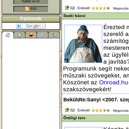
Küldök én is!
Értékeld!
Megosztás
RSS
Szaki bácsi
Partnerek
Érezted 
szerelő a
számítóg
mesterem
az ügyfél
a javítás
Programunk segít neked
műszaki szövegeket, am
Köszönet az
Onroad.hu
szakszövegekért!
Beküldte:Sanyi <2007. sz
Értékeld!
Megosztás
Ördögi terv