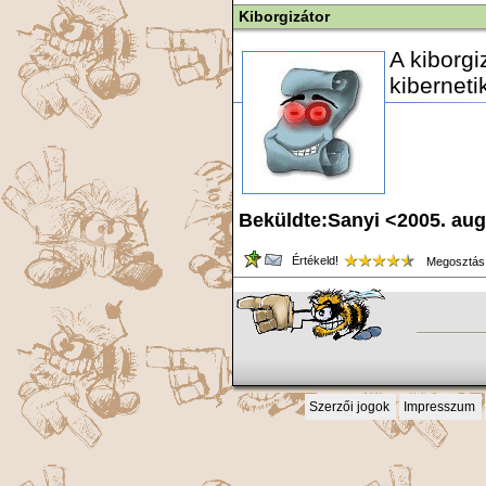
Kiborgizátor
A kiborg
kiberneti
Beküldte:Sanyi <2005. au
Értékeld!
Megosztás
Szerzői jogok
Impresszum