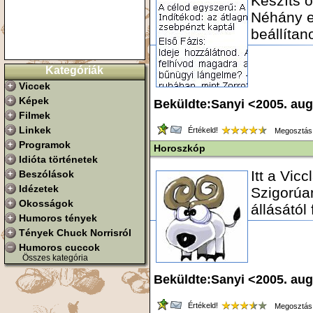
Készíts ö
Néhány e
beállítan
Kategóriák
Viccek
Képek
Beküldte:Sanyi <2005. au
Filmek
Linkek
Értékeld!
Megosztás
Programok
Horoszkóp
Idióta történetek
Itt a Vic
Beszólások
Idézetek
Szigorúa
Okosságok
állásától
Humoros tények
Tények Chuck Norrisról
Humoros cuccok
Összes kategória
Beküldte:Sanyi <2005. au
Értékeld!
Megosztás