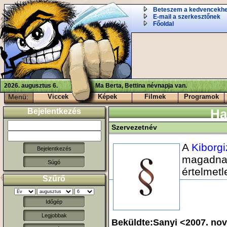
Beteszem a kedvencekh
E-mail a szerkesztőnek
Főoldal
2026. augusztus 6.
Ma Berta, Bettina névnapja van.
Menü:
Viccek
Képek
Filmek
Programok
Bejelentkezés
Ha
Szervezetnév
A
Kiborgi
magadnak
Súgó
értelmet
Szűrő
Időgép
Legjobbak
Beküldte:Sanyi <2007. n