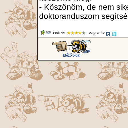
- Köszönöm, de nem siker
doktoranduszom segítség
Értékeld!
Megosztás:
Előző oldal