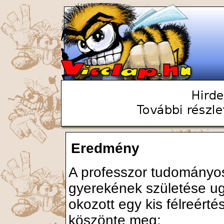
Eredmény
A professzor tudományo
gyerekének születése ug
okozott egy kis félreérté
köszönte meg: