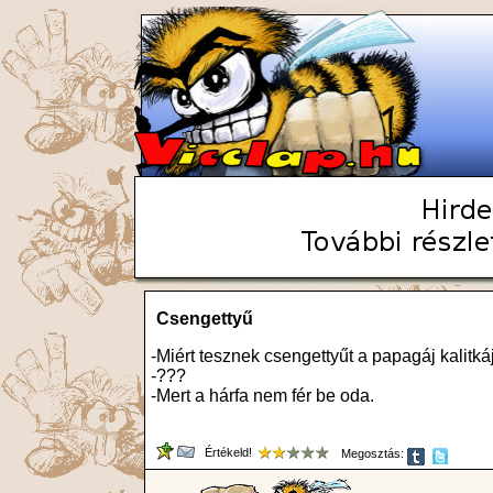
Csengettyű
-Miért tesznek csengettyűt a papagáj kalitk
-???
-Mert a hárfa nem fér be oda.
Értékeld!
Megosztás: