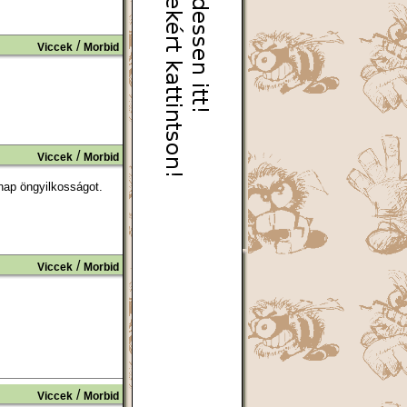
/
Viccek
Morbid
/
Viccek
Morbid
nap öngyilkosságot.
/
Viccek
Morbid
/
Viccek
Morbid