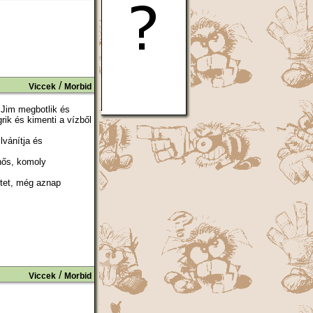
/
Viccek
Morbid
 Jim megbotlik és
ik és kimenti a vízből
lvánítja és
hős, komoly
etet, még aznap
/
Viccek
Morbid