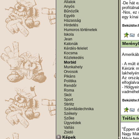
Állatok
-De hát e
Anyós
profitálna
Bűnözők
-Nos, ez 
Egyéb
egy kínai
Házasság
Hirdetés
Beküldte:
Humoros történetek
Iskola
Ér
Jean
Merényl
Katonák
Kérdés-felelet
Kocsma
Amerikába
Közlekedés
Morbid
- A múlt 
Munkahely
Kérünk mi
Orvosok
lakhelyén
Pikáns
Az ország
Politika
elfoglalv
Rendőr
- Hölgyei
Roma
vadméhekr
Skót
Sport
Beküldte:
Stirlitz
Számítástechnika
Ér
Székely
Tréfás f
Szőke
Ügyvédek
Vallás
"Éppen di
Zsidó
Nagy Máté
Képek
Mikor fel