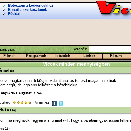
Beteszem a kedvencekhez
E-mail a szerkesztőnek
Főoldal
Keresés:
apja van.
Filmek
Programok
Idézetek
Linkek
Fórum
Viccek minden mennyiségben
ámadás
edve megtámadna, feküdj mozdulatlanul és tettesd magad halottnak.
m segít, de legalább felkészít a későbbiekre.
Sanyi <2021. augusztus 24>
tékeld!
Megosztás:
kívánság
om, ha meghalok, legyen a síromnál wifi, hogy a barátaim gyakrabban felker
jus 12>