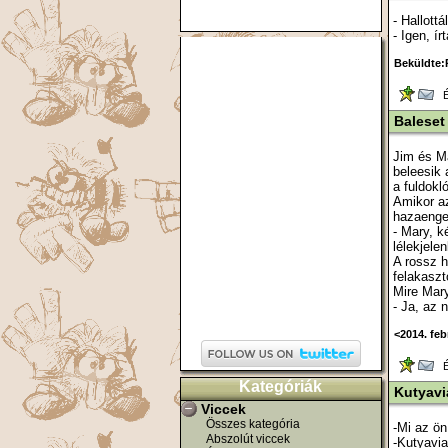
- Hallott
- Igen, í
Beküldte:
Ér
Baleset
Jim és Ma
beleesik 
a fuldokló
Amikor az
hazaenged
- Mary, k
lélekjele
A rossz h
felakasz
Mire Mar
- Ja, az 
<2014. feb
Ér
Kategóriák
Kutyavi
Viccek
Összes kategória
-Mi az ön
Abszolút viccek
-Kutyavia