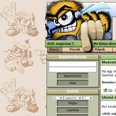
2026. augusztus 7.
Ma Ibolya névn
Menü:
Viccek
Képek
Bejelentkezés
Medvet
Ha egy m
Semmit se
Beküldte:
Súgó
Szűrő
Ér
Utolsó 
Időgép
Azt kíván
Legjobbak
<2016. má