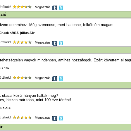
tékeld!
Megosztás:
zió
dvem semmihez. Még szerencse, mert ha lenne, felkötném magam.
hack <2015. július 23>
tékeld!
Megosztás:
 tehetségtelen vagyok mindenben, amihez hozzáfogok. Ezért követtem el teg
ius 10>
tékeld!
Megosztás:
ic utasai közül hányan haltak meg?
es, hiszen már több, mint 100 éve történt!
ius 21>
tékeld!
Megosztás:
r