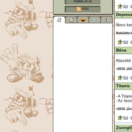
Küldök én is!
Ér
RSS
Depress
Nincs ke
Beküldte:C
Ér
Béna
Abszolút
<2015. júl
Ér
Titanic
- A Titan
- Az össz
<2015. jún
Ér
Zsonglő