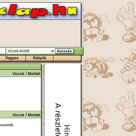
Vegyes
Kütyük
/
Viccek
Morbid
/
Viccek
Morbid
essenek.