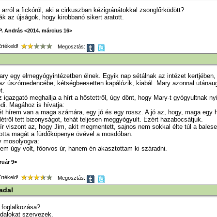
ál arról a fickóról, aki a cirkuszban kézigránátokkal zsonglőrködött?
rták az újságok, hogy kirobbanó sikert aratott.
P. András <2014. március 16>
tékeld!
Megosztás:
ry egy elmegyógyintézetben élnek. Egyik nap sétálnak az intézet kertjében,
az úszómedencébe, kétségbeesetten kapálózik, kiabál. Mary azonnal utánaugr
t.
 igazgató meghallja a hírt a hőstettről, úgy dönt, hogy Mary-t gyógyultnak nyi
i. Magához is hívatja:
ét hírem van a maga számára, egy jó és egy rossz. A jó az, hogy, maga egy 
nlétről tett bizonyságot, tehát teljesen meggyógyult. Ezért hazabocsátjuk.
ír viszont az, hogy Jim, akit megmentett, sajnos nem sokkal élte túl a bales
totta magát a fürdőköpenye övével a mosdóban.
y mosolyogva:
nem úgy volt, főorvos úr, hanem én akasztottam ki száradni.
ruár 9>
tékeld!
Megosztás:
adal
 foglalkozása?
dalokat szervezek.