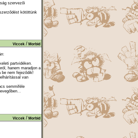
sság szervezői
szerződést kötöttünk
/
Viccek
Morbid
án:
keleti partvidéken.
nról, hanem maradjon a
a be nem fejeződik!
elhárítással van
incs semmiféle
levegőben...
/
Viccek
Morbid