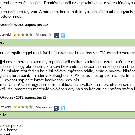
z embertelen és illegális! Ráadásul ebből az egészből csak e véres látványo
k!
nem egészen így van. A párharcokban kimúlt kutyák elszállításához ugyanis 
 étteremmel.
P.András <2013. augusztus 22>
tékeld!
Megosztás:
et
n az egyik reggel rendkívüli hírt olvasnak be az összes TV- és rádiócsatorn
éjjel egy ismeretlen személy repülőgépről gyilkos vadméhek ezreit szórta le a 
ndenkit, hogy aki teheti, az elkövetkezendő napokban ne mozduljon ki ottho
 és minden rést fedjen be sűrű hálóval egészen addig, amíg a rovarok kiirtás
ban kitör a pánik, mindenki kétségbeesik. Aki él és mozog, az a katasztrófa-
a. Ugyanaznap este ismét beolvasnak egy hírt:
m és Uraim! Önök egy áprilisi tréfa áldozataivá váltak. Természetesen szó s
ől. Az ismeretlen merénylő valójában egy halálos kór vírusait szórta szét a 
P.András <2013. augusztus 22>
tékeld!
Megosztás:
ejfa
sznót pörkölt
 a kertbe',
eségét