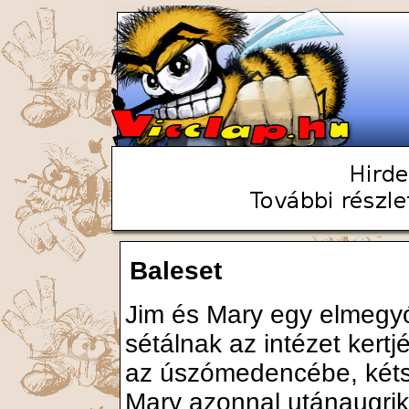
Baleset
Jim és Mary egy elmegyó
sétálnak az intézet kert
az úszómedencébe, kétsé
Mary azonnal utánaugrik 