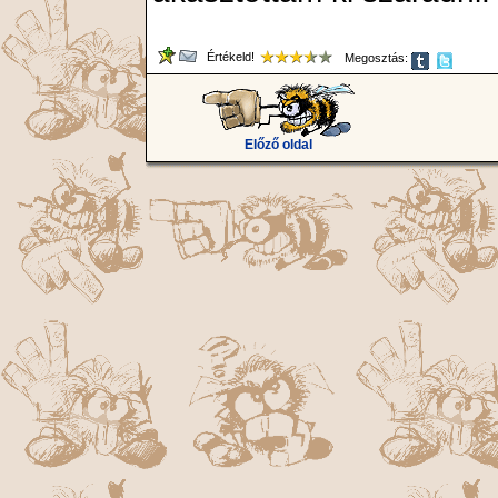
Értékeld!
Megosztás:
Előző oldal