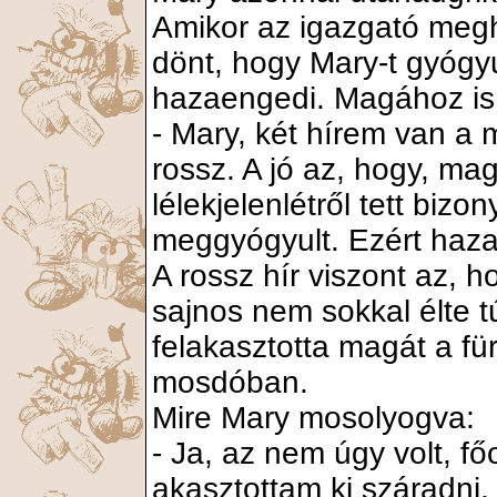
Amikor az igazgató meghal
dönt, hogy Mary-t gyógyu
hazaengedi. Magához is 
- Mary, két hírem van a
rossz. A jó az, hogy, ma
lélekjelenlétről tett bizo
meggyógyult. Ezért haza
A rossz hír viszont az, h
sajnos nem sokkal élte t
felakasztotta magát a f
mosdóban.
Mire Mary mosolyogva:
- Ja, az nem úgy volt, f
akasztottam ki száradni.