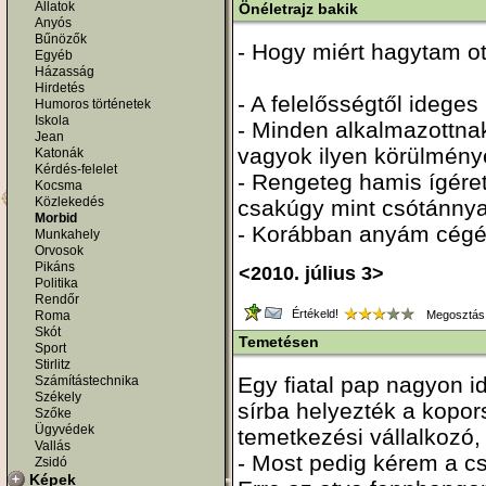
Állatok
Önéletrajz bakik
Anyós
Bűnözők
- Hogy miért hagytam o
Egyéb
Házasság
Hirdetés
- A felelősségtől ideges
Humoros történetek
Iskola
- Minden alkalmazottnak 
Jean
vagyok ilyen körülménye
Katonák
Kérdés-felelet
- Rengeteg hamis ígéret
Kocsma
Közlekedés
csakúgy mint csótánnya
Morbid
- Korábban anyám cégén
Munkahely
Orvosok
Pikáns
<2010. július 3>
Politika
Rendőr
Értékeld!
Roma
Megosztás
Skót
Temetésen
Sport
Stirlitz
Egy fiatal pap nagyon i
Számítástechnika
Székely
sírba helyezték a kopors
Szőke
Ügyvédek
temetkezési vállalkozó,
Vallás
- Most pedig kérem a csa
Zsidó
Képek