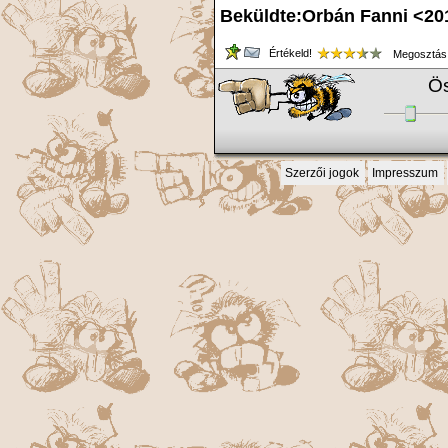
Beküldte:Orbán Fanni <201
Értékeld!
Megosztás
Ös
Szerzői jogok
Impresszum