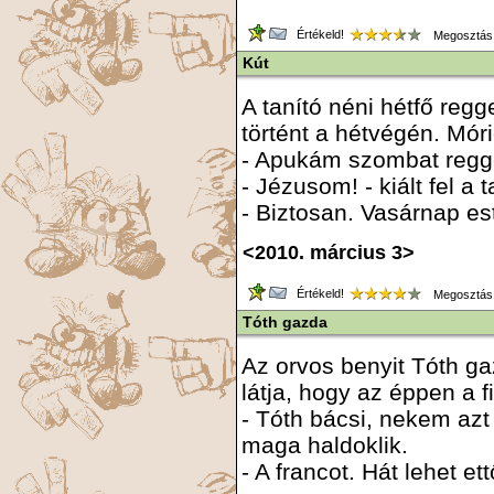
Értékeld!
Megosztás
Kút
A tanító néni hétfő regg
történt a hétvégén. Mór
- Apukám szombat regge
- Jézusom! - kiált fel a
- Biztosan. Vasárnap es
<2010. március 3>
Értékeld!
Megosztás
Tóth gazda
Az orvos benyit Tóth ga
látja, hogy az éppen a fi
- Tóth bácsi, nekem az
maga haldoklik.
- A francot. Hát lehet et