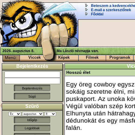
Beteszem a kedvencekh
E-mail a szerkesztőnek
Főoldal
2026. augusztus 8.
Ma László névnapja van.
Menü:
Viccek
Képek
Filmek
Programok
Bejelentkezés
Vic
Hosszú élet
Egy öreg cowboy egysze
sokáig szeretne élni, m
Súgó
puskaport. Az unoka köv
Végül valóban szép kor
Szűrő
Elhunyta után hátrahag
dédunokát és egy másfé
Időgép
falán.
Legjobbak