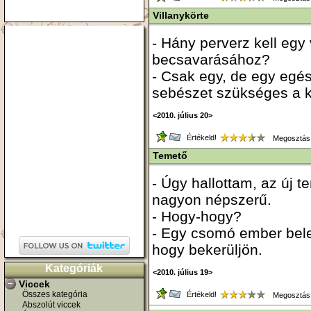
Villanykörte
- Hány perverz kell egy 
becsavarásához?
- Csak egy, de egy egés
sebészet szükséges a k
<2010. július 20>
Értékeld!
Megosztás
Temető
- Úgy hallottam, az új t
nagyon népszerű.
- Hogy-hogy?
- Egy csomó ember bele
hogy bekerüljön.
Kategóriák
<2010. július 19>
Viccek
Összes kategória
Értékeld!
Megosztás
Abszolút viccek