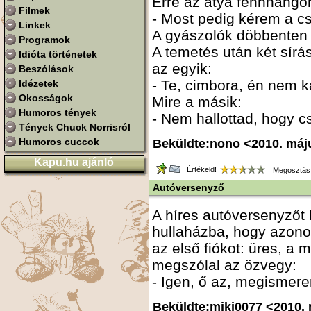
Erre az atya fennhango
Filmek
- Most pedig kérem a cs
Linkek
A gyászolók döbbenten
Programok
A temetés után két sírá
Idióta történetek
az egyik:
Beszólások
- Te, cimbora, én nem k
Idézetek
Okosságok
Mire a másik:
Humoros tények
- Nem hallottad, hogy c
Tények Chuck Norrisról
Humoros cuccok
Beküldte:nono <2010. máj
Kapu.hu ajánló
Értékeld!
Megosztás
Autóversenyző
A híres autóversenyzőt 
hullaházba, hogy azonos
az első fiókot: üres, a 
megszólal az özvegy:
- Igen, ő az, megismer
Beküldte:miki0077 <2010. 