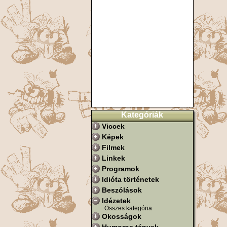
Kategóriák
Viccek
Képek
Filmek
Linkek
Programok
Idióta történetek
Beszólások
Idézetek
Összes kategória
Okosságok