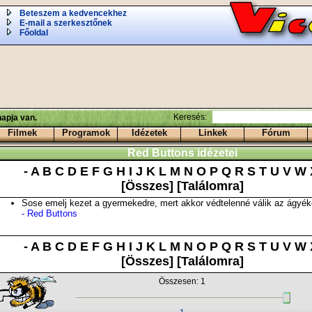
Beteszem a kedvencekhez
E-mail a szerkesztőnek
Főoldal
Keresés:
apja van.
Filmek
Programok
Idézetek
Linkek
Fórum
Red Buttons idézetei
-
A
B
C
D
E
F
G
H
I
J
K
L
M
N
O
P
Q
R
S
T
U
V
W
[Összes]
[Találomra]
Sose emelj kezet a gyermekedre, mert akkor védtelenné válik az ágyék
- Red Buttons
-
A
B
C
D
E
F
G
H
I
J
K
L
M
N
O
P
Q
R
S
T
U
V
W
[Összes]
[Találomra]
Összesen: 1