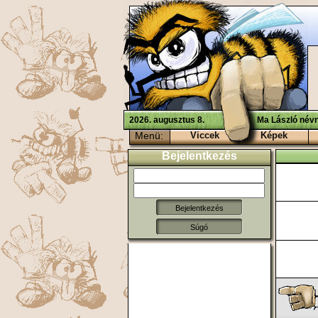
2026. augusztus 8.
Ma László névn
Menü:
Viccek
Képek
Bejelentkezés
Súgó