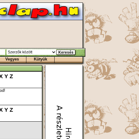
Vegyes
Kütyük
X
Y
Z
od!
X
Y
Z