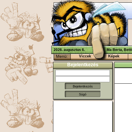
2026. augusztus 6.
Ma Berta, Bett
Menü:
Viccek
Képek
Bejelentkezés
Súgó