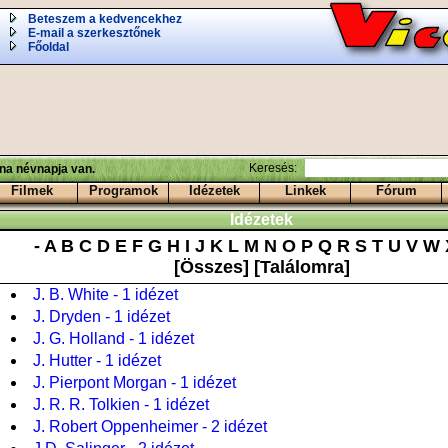
Beteszem a kedvencekhez
E-mail a szerkesztőnek
Főoldal
Keresés:
ina névnapja van.
Filmek
Programok
Idézetek
Linkek
Fórum
Idézetek
-
A
B
C
D
E
F
G
H
I
J
K
L
M
N
O
P
Q
R
S
T
U
V
W
[Összes]
[Találomra]
J. B. White - 1 idézet
J. Dryden - 1 idézet
J. G. Holland - 1 idézet
J. Hutter - 1 idézet
J. Pierpont Morgan - 1 idézet
J. R. R. Tolkien - 1 idézet
J. Robert Oppenheimer - 2 idézet