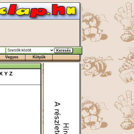
Vegyes
Kütyük
X
Y
Z