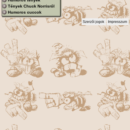
Humoros tények
Tények Chuck Norrisról
Humoros cuccok
Szerzői jogok
Impresszum