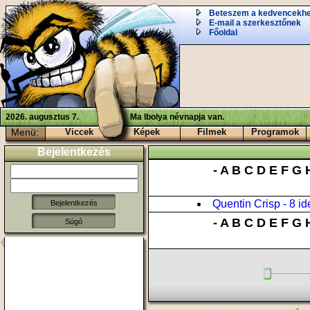
Beteszem a kedvencekh
E-mail a szerkesztőnek
Főoldal
2026. augusztus 7.
Ma Ibolya névnapja van.
Menü:
Viccek
Képek
Filmek
Programok
Bejelentkezés
-
A
B
C
D
E
F
G
Quentin Crisp - 8 id
-
A
B
C
D
E
F
G
Súgó