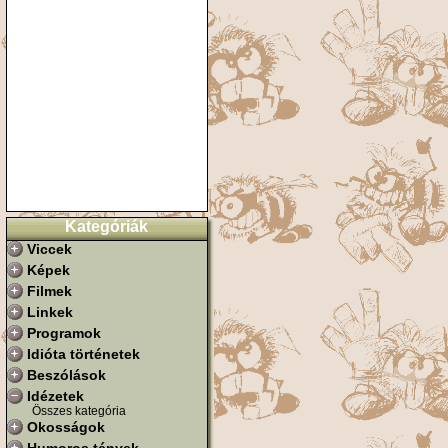
Kategóriák
Viccek
Képek
Filmek
Linkek
Programok
Idióta történetek
Beszólások
Idézetek
Összes kategória
Okosságok