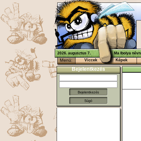
2026. augusztus 7.
Ma Ibolya névn
Menü:
Viccek
Képek
Bejelentkezés
Súgó