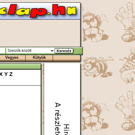
Vegyes
Kütyük
X
Y
Z