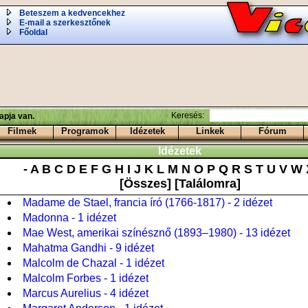
Beteszem a kedvencekhez
E-mail a szerkesztőnek
Főoldal
Keresés:
apja van.
Filmek
Programok
Idézetek
Linkek
Fórum
Idézetek
-
A
B
C
D
E
F
G
H
I
J
K
L
M
N
O
P
Q
R
S
T
U
V
W
[Összes]
[Találomra]
Madame de Stael, francia író (1766-1817) - 2 idézet
Madonna - 1 idézet
Mae West, amerikai színésznő (1893–1980) - 13 idézet
Mahatma Gandhi - 9 idézet
Malcolm de Chazal - 1 idézet
Malcolm Forbes - 1 idézet
Marcus Aurelius - 4 idézet