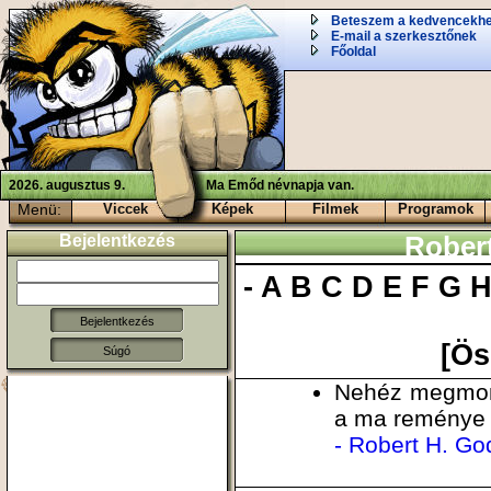
Beteszem a kedvencekh
E-mail a szerkesztőnek
Főoldal
2026. augusztus 9.
Ma Emőd névnapja van.
Menü:
Viccek
Képek
Filmek
Programok
Bejelentkezés
Robert
-
A
B
C
D
E
F
G
[Ös
Súgó
Nehéz megmond
a ma reménye 
- Robert H. Go