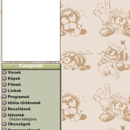
Kategóriák
Viccek
Képek
Filmek
Linkek
Programok
Idióta történetek
Beszólások
Idézetek
Összes kategória
Okosságok