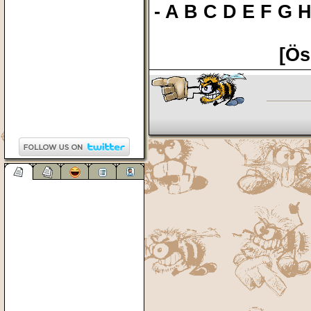
-
A
B
C
D
E
F
G
[Ös