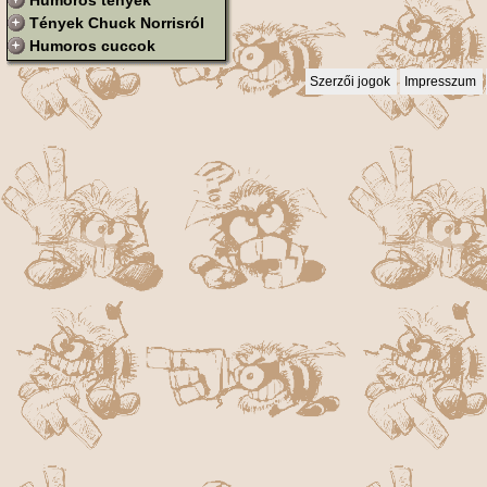
Humoros tények
Tények Chuck Norrisról
Humoros cuccok
Szerzői jogok
Impresszum