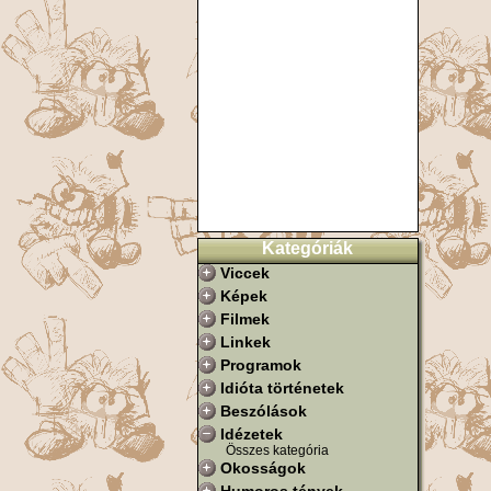
Kategóriák
Viccek
Képek
Filmek
Linkek
Programok
Idióta történetek
Beszólások
Idézetek
Összes kategória
Okosságok