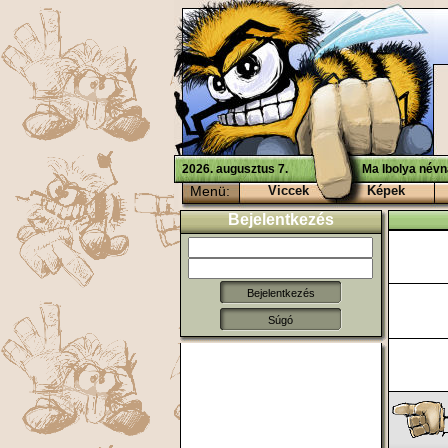
2026. augusztus 7.
Ma Ibolya névn
Menü:
Viccek
Képek
Bejelentkezés
Súgó