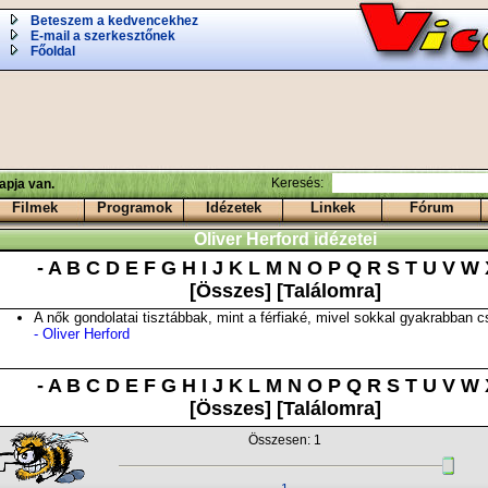
Beteszem a kedvencekhez
E-mail a szerkesztőnek
Főoldal
Keresés:
apja van.
Filmek
Programok
Idézetek
Linkek
Fórum
Oliver Herford idézetei
-
A
B
C
D
E
F
G
H
I
J
K
L
M
N
O
P
Q
R
S
T
U
V
W
[Összes]
[Találomra]
A nők gondolatai tisztábbak, mint a férfiaké, mivel sokkal gyakrabban c
- Oliver Herford
-
A
B
C
D
E
F
G
H
I
J
K
L
M
N
O
P
Q
R
S
T
U
V
W
[Összes]
[Találomra]
Összesen: 1