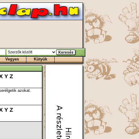
Vegyes
Kütyük
X
Y
Z
serélgetik azokat.
X
Y
Z