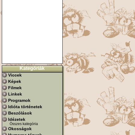
Kategóriák
Viccek
Képek
Filmek
Linkek
Programok
Idióta történetek
Beszólások
Idézetek
Összes kategória
Okosságok