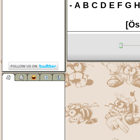
-
A
B
C
D
E
F
G
[Ös