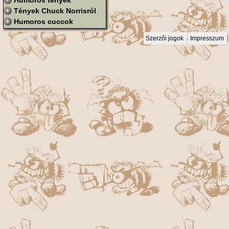
Humoros tények
Tények Chuck Norrisról
Humoros cuccok
Szerzői jogok
Impresszum