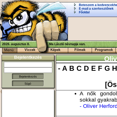
Beteszem a kedvencekh
E-mail a szerkesztőnek
Főoldal
2026. augusztus 8.
Ma László névnapja van.
Menü:
Viccek
Képek
Filmek
Programok
Bejelentkezés
Oliv
-
A
B
C
D
E
F
G
[Ös
Súgó
A nők gondola
sokkal gyakrab
- Oliver Herfor