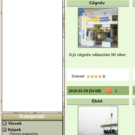
Cégnév
A jó cégnév választás fél siker.
Értékeld!
2016-02-29 (54 kB)
1
Ebéd
Kategóriák
Viccek
Képek
Összes kategória