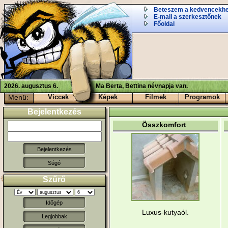
Beteszem a kedvencekh
E-mail a szerkesztőnek
Főoldal
2026. augusztus 6.
Ma Berta, Bettina névnapja van.
Menü:
Viccek
Képek
Filmek
Programok
Bejelentkezés
Összkomfort
Súgó
Szűrő
Időgép
Luxus-kutyaól.
Legjobbak