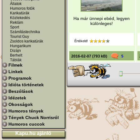
Állatok
Humoros fotók
Karikatúrák
Közlekedés
Ha már ünnepi ebéd, legyen
Reklám
különleges!
Sport
Számítástechnika
Tourist Guy
Zsoldos karikatúrák
Értékeld!
Hungarikum
Dizájn
Berhelt
2016-02-07 (793 kB)
5
Táblák
Filmek
Linkek
Programok
Idióta történetek
Beszólások
Idézetek
Okosságok
Humoros tények
Tények Chuck Norrisról
Humoros cuccok
Kapu.hu ajánló