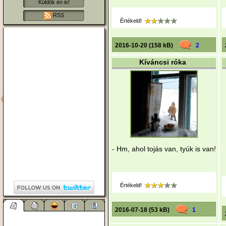
Küldök én is!
RSS
Értékeld!
2016-10-20 (158 kB)
2
Kíváncsi róka
- Hm, ahol tojás van, tyúk is van!
Értékeld!
2016-07-18 (53 kB)
1