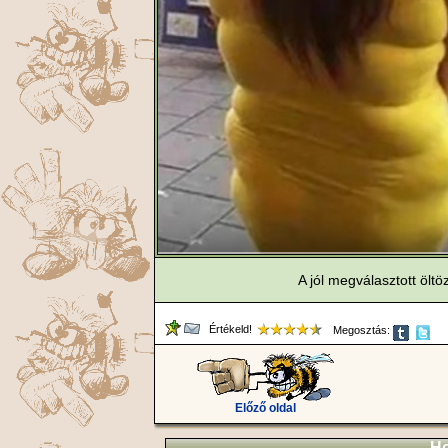
A jól megválasztott öltö
Értékeld!
Megosztás:
Előző oldal
Ho