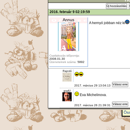
Új hozzászólás
2016. február 9 02:19:59
Annus
A hernyó jobban néz ki
Csatlakozás időpontja:
2008.01.30
Üzeneteinek száma:
5892
Rajzoló
Válasz erre
2017. március 29 13:04:13
gradU
Eva Michelinova.
Válasz erre
2017. március 26 21:39:31
Öss