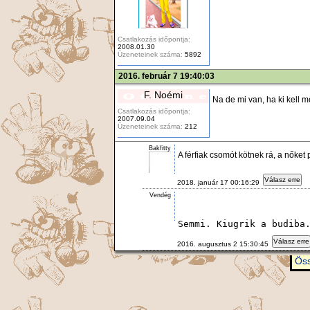
Csatlakozás időpontja:
2008.01.30
Üzeneteinek száma:
5892
2016. február 7 19:40:03
F. Noémi
Na de mi van, ha ki kell 
Csatlakozás időpontja:
2007.09.04
Üzeneteinek száma:
212
Bakfitty
A férfiak csomót kötnek rá, a nőket 
Válasz erre
2018. január 17 00:16:29
Vendég
Semmi. Kiugrik a budiba
Válasz erre
2016. augusztus 2 15:30:45
Öss