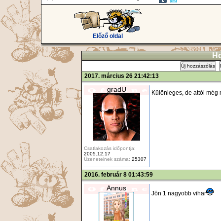
Előző oldal
Ho
Új hozzászólás
2017. március 26 21:42:13
gradU
Különleges, de attól még n
Csatlakozás időpontja:
2005.12.17
Üzeneteinek száma:
25307
2016. február 8 01:43:59
Annus
Jön 1 nagyobb vihar