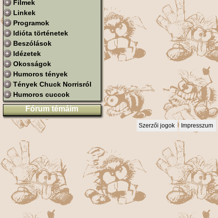
Filmek
Linkek
Programok
Idióta történetek
Beszólások
Idézetek
Okosságok
Humoros tények
Tények Chuck Norrisról
Humoros cuccok
Fórum témáim
Szerzői jogok
Impresszum