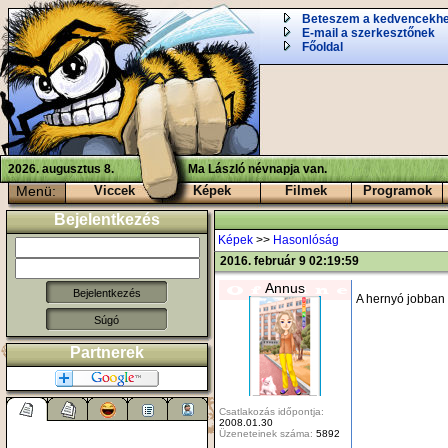
Beteszem a kedvencekh
E-mail a szerkesztőnek
Főoldal
2026. augusztus 8.
Ma László névnapja van.
Menü:
Viccek
Képek
Filmek
Programok
Bejelentkezés
Képek
>>
Hasonlóság
2016. február 9 02:19:59
Annus
A hernyó jobban 
Súgó
Partnerek
Csatlakozás időpontja:
2008.01.30
Üzeneteinek száma:
5892