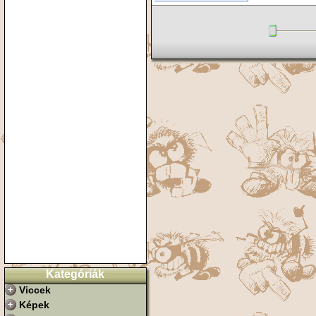
Kategóriák
Viccek
Képek