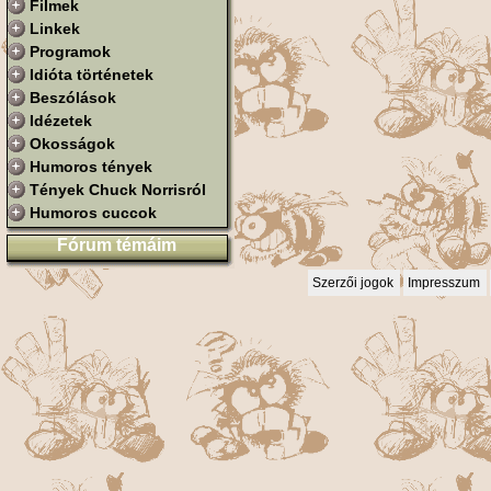
Filmek
Linkek
Programok
Idióta történetek
Beszólások
Idézetek
Okosságok
Humoros tények
Tények Chuck Norrisról
Humoros cuccok
Fórum témáim
Szerzői jogok
Impresszum