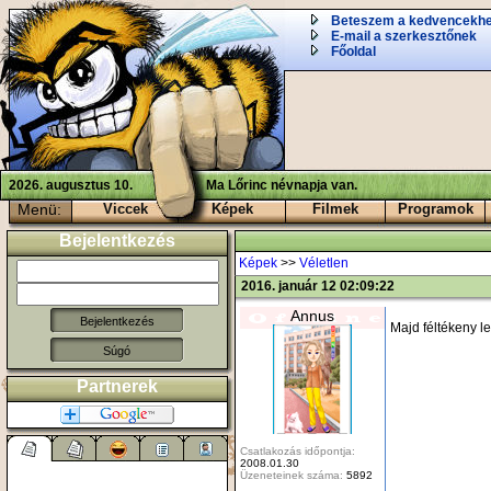
Beteszem a kedvencekh
E-mail a szerkesztőnek
Főoldal
2026. augusztus 10.
Ma Lőrinc névnapja van.
Menü:
Viccek
Képek
Filmek
Programok
Bejelentkezés
Képek
>>
Véletlen
2016. január 12 02:09:22
Annus
Majd féltékeny le
Súgó
Partnerek
Csatlakozás időpontja:
2008.01.30
Üzeneteinek száma:
5892