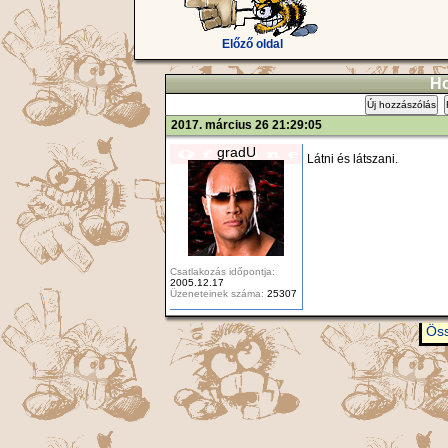
Előző oldal
Ho
Új hozzászólás
2017. március 26 21:29:05
gradU
Látni és látszani.
Csatlakozás időpontja:
2005.12.17
Üzeneteinek száma:
25307
Öss