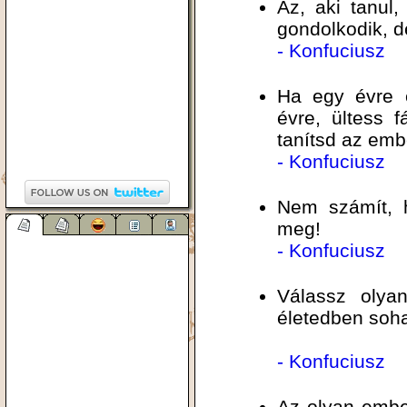
Az, aki tanul,
gondolkodik, d
- Konfuciusz
Ha egy évre e
évre, ültess f
tanítsd az emb
- Konfuciusz
Nem számít, h
meg!
- Konfuciusz
Válassz olyan
életedben soha
- Konfuciusz
Az olyan ember