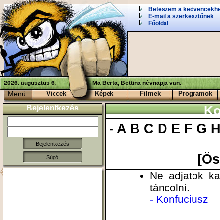
Beteszem a kedvencekh
E-mail a szerkesztőnek
Főoldal
2026. augusztus 6.
Ma Berta, Bettina névnapja van.
Menü:
Viccek
Képek
Filmek
Programok
Bejelentkezés
Ko
-
A
B
C
D
E
F
G
[Ös
Súgó
Ne adjatok ka
táncolni.
- Konfuciusz