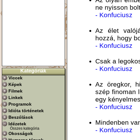
ne nyisson bolt
- Konfuciusz
Az élet való
hozzá, hogy bo
- Konfuciusz
Csak a legoko
- Konfuciusz
Kategóriák
Viccek
Az öregkor, h
Képek
szép finoman l
Filmek
Linkek
egy kényelmes 
Programok
- Konfuciusz
Idióta történetek
Beszólások
Mindenben van 
Idézetek
Összes kategória
- Konfuciusz
Okosságok