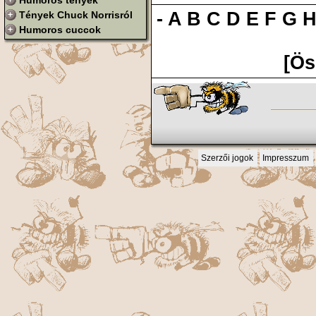
Humoros tények
-
A
B
C
D
E
F
G
Tények Chuck Norrisról
Humoros cuccok
[Ös
Szerzői jogok
Impresszum