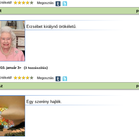
tékeld!
Megosztás:
t
P
Erzsébet királynő örökéletű.
10. január 3> (
)
3 hozzászólás
tékeld!
Megosztás:
áz
P
Egy szerény hajlék.