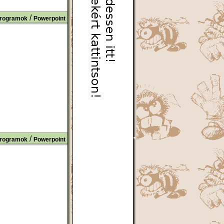
/
rogramok
Powerpoint
/
rogramok
Powerpoint