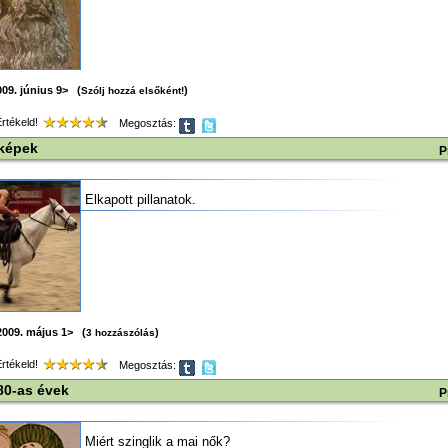
09. június 9> (
)
Szólj hozzá elsőként!
tékeld!
Megosztás:
tképek
P
Elkapott pillanatok.
2009. május 1> (
)
3 hozzászólás
tékeld!
Megosztás:
80-as évek
P
Miért szinglik a mai nők?