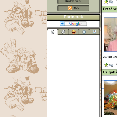
Küldök én is!
Ér
RSS
Erzsébe
Partnerek
767 kB <20
Ér
Csigah