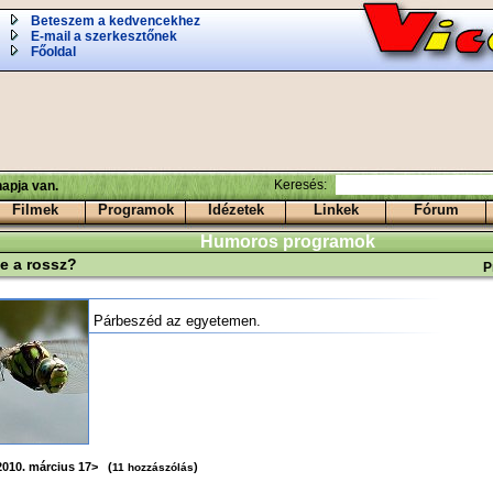
Beteszem a kedvencekhez
E-mail a szerkesztőnek
Főoldal
Keresés:
apja van.
Filmek
Programok
Idézetek
Linkek
Fórum
Humoros programok
-e a rossz?
P
Párbeszéd az egyetemen.
2010. március 17> (
)
11 hozzászólás