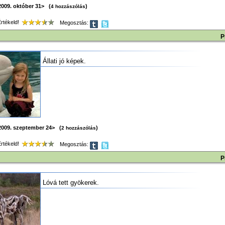
2009. október 31> (
)
4 hozzászólás
tékeld!
Megosztás:
P
Állati jó képek.
2009. szeptember 24> (
)
2 hozzászólás
tékeld!
Megosztás:
P
Lóvá tett gyökerek.