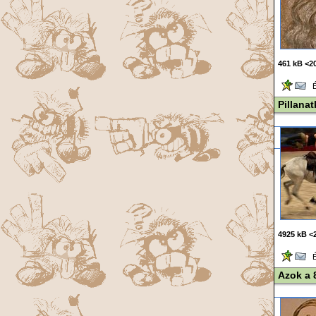
461 kB <20
Ér
Pillana
4925 kB <
Ér
Azok a 