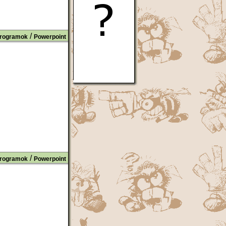
/
rogramok
Powerpoint
/
rogramok
Powerpoint