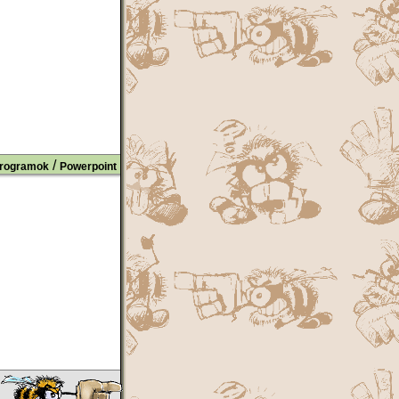
/
rogramok
Powerpoint