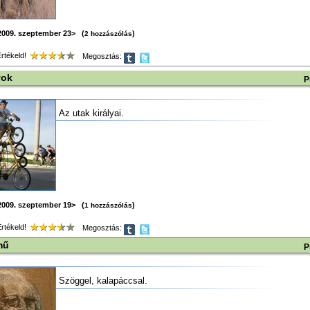
2009. szeptember 23> (
)
2 hozzászólás
tékeld!
Megosztás:
yok
P
Az utak királyai.
2009. szeptember 19> (
)
1 hozzászólás
tékeld!
Megosztás:
mű
P
Szöggel, kalapáccsal.