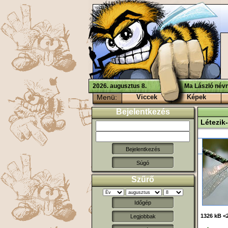
2026. augusztus 8.
Ma László névn
Menü:
Viccek
Képek
Bejelentkezés
Létezik
Súgó
Szűrő
Időgép
1326 kB <
Legjobbak