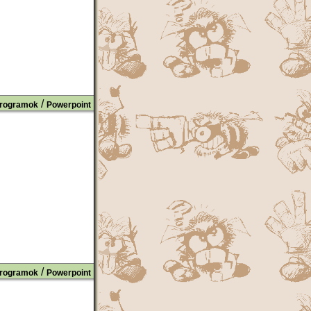
/
rogramok
Powerpoint
/
rogramok
Powerpoint