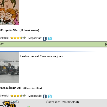
09. április 30> (
)
11 hozzászólás
tékeld!
Megosztás:
at
P
Lékhorgászat Oroszországban.
2009. március 29> (
)
3 hozzászólás
tékeld!
Megosztás:
Összesen: 320 (32 oldal)