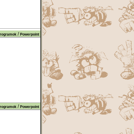
/
rogramok
Powerpoint
/
rogramok
Powerpoint