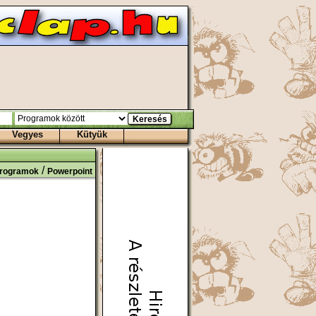
Vegyes
Kütyük
/
rogramok
Powerpoint