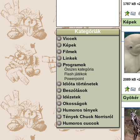
1787 kB <
Ér
Képek
Kategóriák
Viccek
Képek
Filmek
Linkek
Programok
Összes kategória
Flash játékok
Powerpoint
2089 kB <
Idióta történetek
Ér
Beszólások
Idézetek
Gyökér
Okosságok
Humoros tények
Tények Chuck Norrisról
Humoros cuccok