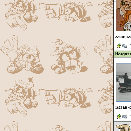
223 kB <20
Ér
Horgász
1672 kB <
Ér