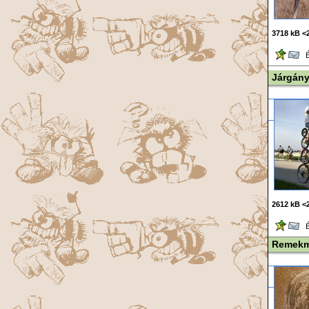
3718 kB <
Ér
Járgán
2612 kB <
Ér
Remek