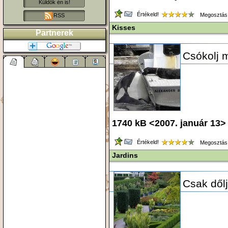
Küldök én is!
Értékeld!
Megosztás
RSS
Kisses
Partnerek
Csókolj 
1740 kB <2007. január 13>
Értékeld!
Megosztás
Jardins
Csak dőlj 