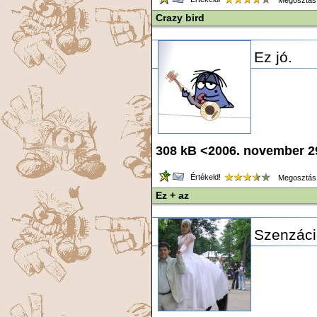
Megosztás
Crazy bird
Ez jó.
308 kB <2006. november 
Értékeld!
Megosztás
Ez + az
Szenzáció