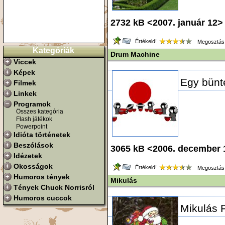
2732 kB <2007. január 12>
Értékeld!
Megosztás
Kategóriák
Drum Machine
Viccek
Képek
Egy bünte
Filmek
Linkek
Programok
Összes kategória
Flash játékok
Powerpoint
Idióta történetek
Beszólások
3065 kB <2006. december
Idézetek
Okosságok
Értékeld!
Megosztás
Humoros tények
Mikulás
Tények Chuck Norrisról
Humoros cuccok
Mikulás 