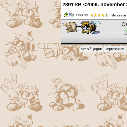
2391 kB <2006. november
Értékeld!
Megosztás
Ös
Szerzői jogok
Impresszum