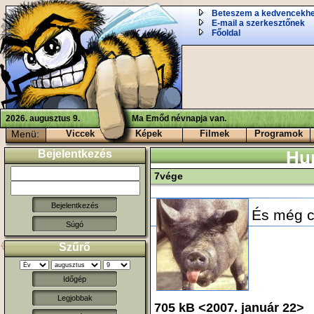
Beteszem a kedvencekh
E-mail a szerkesztőnek
Főoldal
2026. augusztus 9.
Ma Emőd névnapja van.
Menü:
Viccek
Képek
Filmek
Programok
Bejelentkezés
Hu
7vége
És még cs
Súgó
Szűrő
Időgép
Legjobbak
705 kB <2007. január 22> 