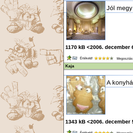
Jól megy
1170 kB <2006. december 
Értékeld!
Megosztás
Kaja
A konyháb
1343 kB <2006. december 
Értékeld!