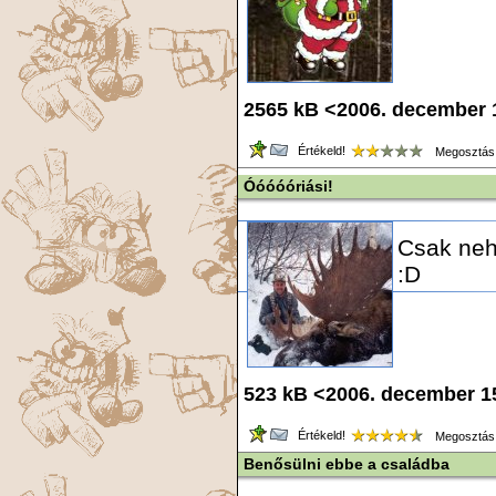
2565 kB <2006. december
Értékeld!
Megosztás
Óóóóóriási!
Csak neho
:D
523 kB <2006. december 1
Értékeld!
Megosztás
Benősülni ebbe a családba