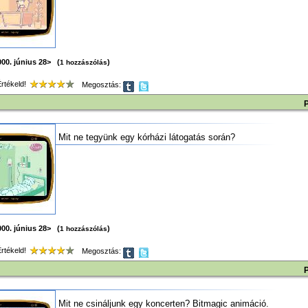
00. június 28> (
)
1 hozzászólás
tékeld!
Megosztás:
Mit ne tegyünk egy kórházi látogatás során?
00. június 28> (
)
1 hozzászólás
tékeld!
Megosztás:
Mit ne csináljunk egy koncerten? Bitmagic animáció.