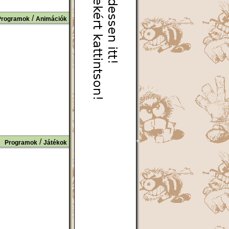
/
Programok
Animációk
/
Programok
Játékok