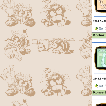
290 kB <20
Ér
Kórház
284 kB <20
Ér
Koncert