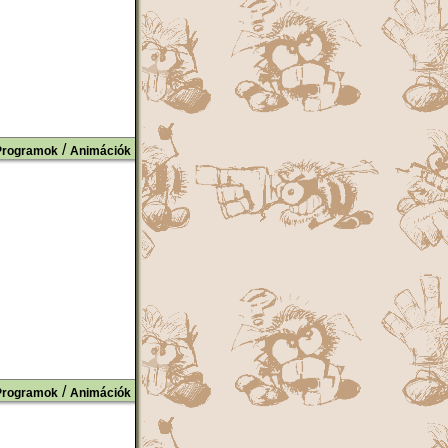
/
Programok
Animációk
/
Programok
Animációk