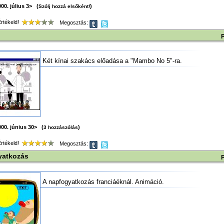
00. július 3> (
)
Szólj hozzá elsőként!
tékeld!
Megosztás:
Két kínai szakács előadása a "Mambo No 5"-ra.
00. június 30> (
)
3 hozzászólás
tékeld!
Megosztás:
yatkozás
A napfogyatkozás franciáéknál. Animáció.