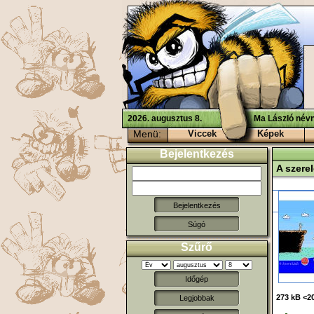
2026. augusztus 8.
Ma László névn
Menü:
Viccek
Képek
Bejelentkezés
A szere
Súgó
Szűrő
Időgép
273 kB <20
Legjobbak