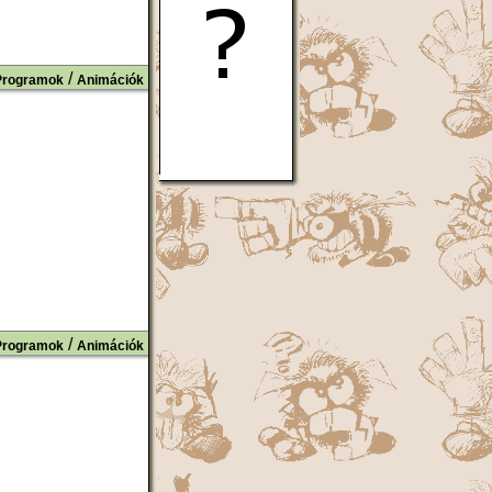
/
Programok
Animációk
/
Programok
Animációk