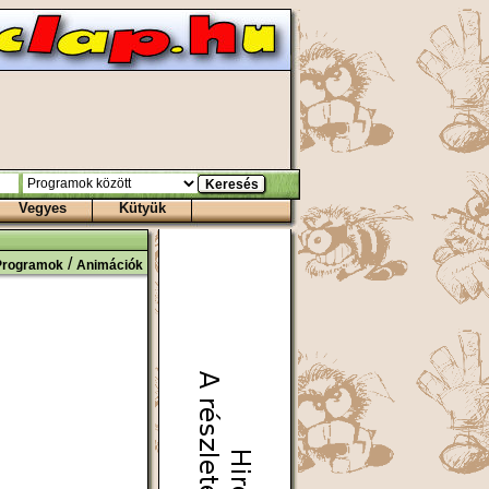
Vegyes
Kütyük
/
Programok
Animációk