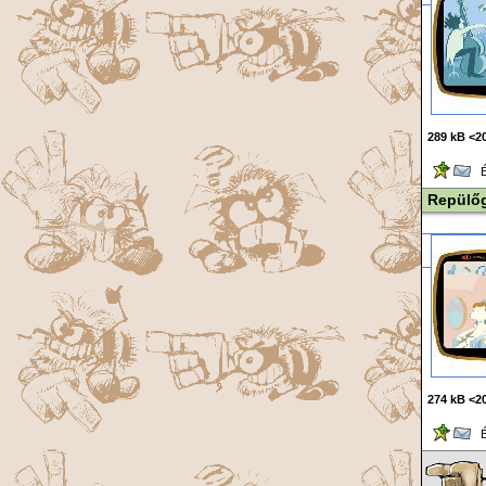
289 kB <20
Ér
Repülő
274 kB <20
Ér