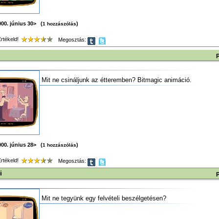
00. június 30> (
)
1 hozzászólás
tékeld!
Megosztás:
Mit ne csináljunk az étteremben? Bitmagic animáció.
00. június 28> (
)
1 hozzászólás
tékeld!
Megosztás:
i
Mit ne tegyünk egy felvételi beszélgetésen?