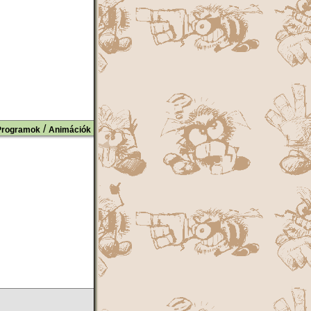
/
Programok
Animációk