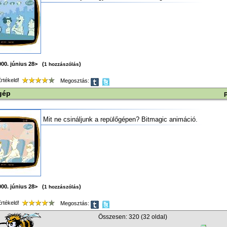
00. június 28> (
)
1 hozzászólás
tékeld!
Megosztás:
gép
Mit ne csináljunk a repülőgépen? Bitmagic animáció.
00. június 28> (
)
1 hozzászólás
tékeld!
Megosztás:
Összesen: 320 (32 oldal)