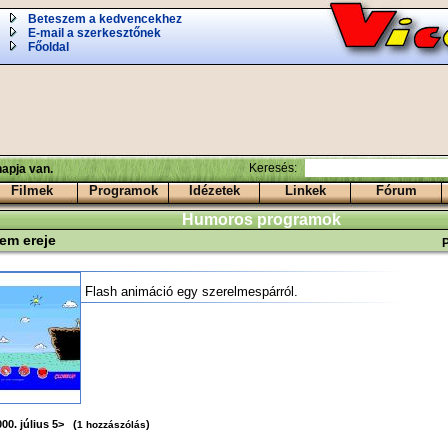
Beteszem a kedvencekhez
E-mail a szerkesztőnek
Főoldal
Keresés:
apja van.
Filmek
Programok
Idézetek
Linkek
Fórum
Humoros programok
lem ereje
Flash animáció egy szerelmespárról.
00. július 5> (
)
1 hozzászólás