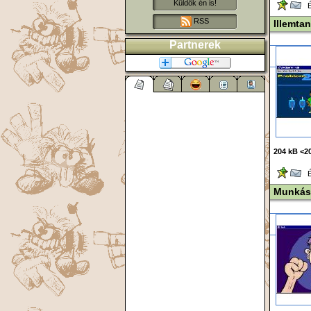
Küldök én is!
Ér
RSS
Illemtan
Partnerek
204 kB <20
Ér
Munkás