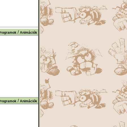
/
Programok
Animációk
/
Programok
Animációk