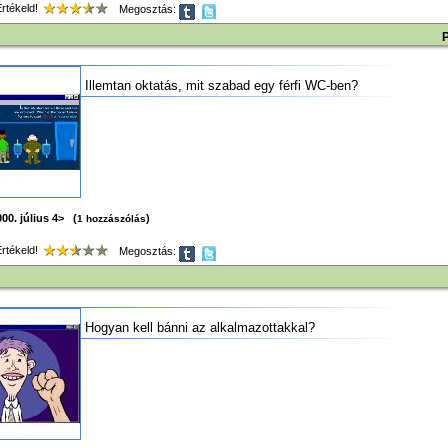
tékeld!
Megosztás:
Illemtan oktatás, mit szabad egy férfi WC-ben?
00. július 4> (
)
1 hozzászólás
tékeld!
Megosztás:
Hogyan kell bánni az alkalmazottakkal?