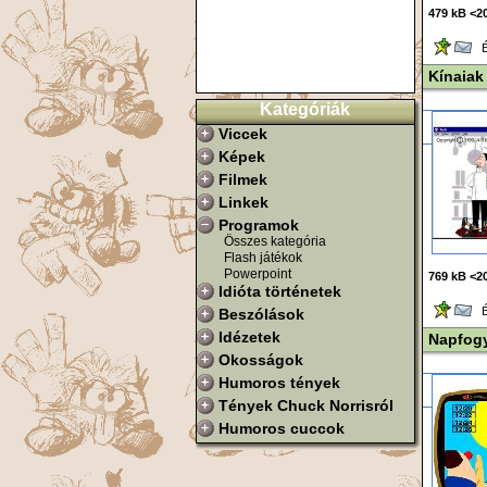
479 kB <20
Ér
Kínaiak
Kategóriák
Viccek
Képek
Filmek
Linkek
Programok
Összes kategória
Flash játékok
Powerpoint
769 kB <20
Idióta történetek
Ér
Beszólások
Idézetek
Napfog
Okosságok
Humoros tények
Tények Chuck Norrisról
Humoros cuccok