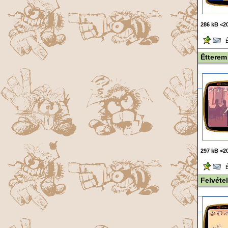
286 kB <20
Ér
Étterem
297 kB <20
Ér
Felvétel