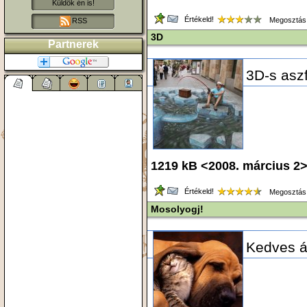
Küldök én is!
Értékeld!
Megosztás
RSS
3D
Partnerek
3D-s aszf
1219 kB <2008. március 2
Értékeld!
Megosztás
Mosolyogj!
Kedves ál