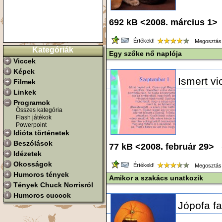
692 kB <2008. március 1>
Értékeld!
Megosztás
Kategóriák
Egy szőke nő naplója
Viccek
Képek
Ismert vi
Filmek
Linkek
Programok
Összes kategória
Flash játékok
Powerpoint
Idióta történetek
Beszólások
77 kB <2008. február 29> 
Idézetek
Okosságok
Értékeld!
Megosztás
Humoros tények
Amikor a szakács unatkozik
Tények Chuck Norrisról
Humoros cuccok
Jópofa fa