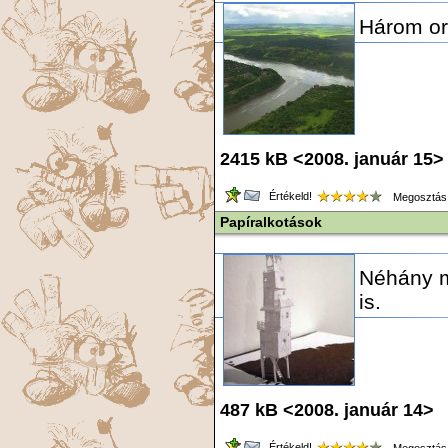
Három or
2415 kB <2008. január 15>
Értékeld!
Megosztás
Papíralkotások
Néhány m
is.
487 kB <2008. január 14> 
Értékeld!