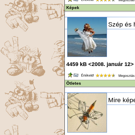
Megosztás
Képek
Szép és 
4459 kB <2008. január 12>
Értékeld!
Megosztás
Ötletes
Mire képe