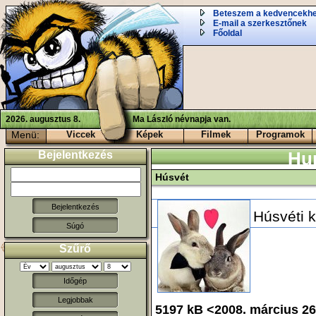
Beteszem a kedvencekh
E-mail a szerkesztőnek
Főoldal
2026. augusztus 8.
Ma László névnapja van.
Menü:
Viccek
Képek
Filmek
Programok
Bejelentkezés
Hu
Húsvét
Húsvéti 
Súgó
Szűrő
Időgép
Legjobbak
5197 kB <2008. március 2