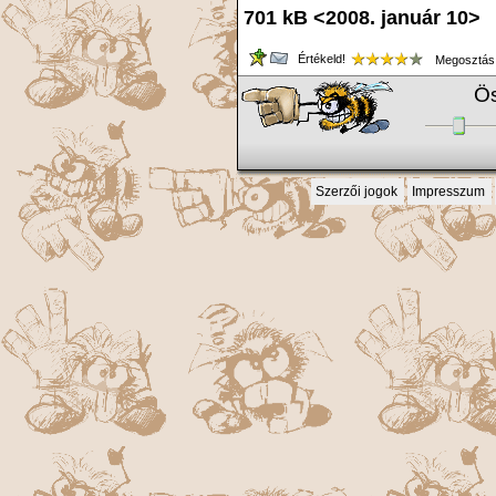
701 kB <2008. január 10> 
Értékeld!
Megosztás
Ös
Szerzői jogok
Impresszum