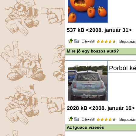
537 kB <2008. január 31> 
Értékeld!
Megosztás
Mire jó egy koszos autó?
Porból k
2028 kB <2008. január 16>
Értékeld!
Megosztás
Az Iguacu vízesés