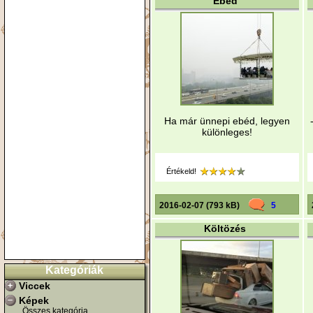
Ebéd
Ha már ünnepi ebéd, legyen
különleges!
Értékeld!
2016-02-07 (793 kB)
5
Költözés
Kategóriák
Viccek
Képek
Összes kategória