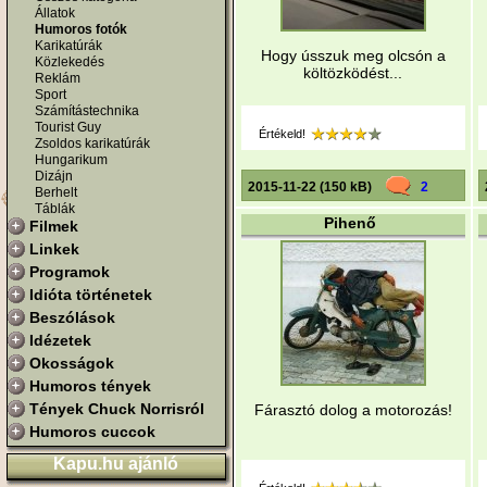
Állatok
Humoros fotók
Karikatúrák
Hogy ússzuk meg olcsón a
Közlekedés
költözködést...
Reklám
Sport
Számítástechnika
Tourist Guy
Értékeld!
Zsoldos karikatúrák
Hungarikum
Dizájn
2015-11-22 (150 kB)
2
Berhelt
Táblák
Pihenő
Filmek
Linkek
Programok
Idióta történetek
Beszólások
Idézetek
Okosságok
Humoros tények
Tények Chuck Norrisról
Fárasztó dolog a motorozás!
Humoros cuccok
Kapu.hu ajánló