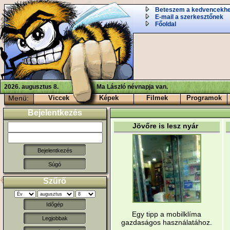
Beteszem a kedvencekh
E-mail a szerkesztőnek
Főoldal
2026. augusztus 8.
Ma László névnapja van.
Menü:
Viccek
Képek
Filmek
Programok
Bejelentkezés
Jövőre is lesz nyár
Súgó
Szűrő
Időgép
Egy tipp a mobilklíma
Legjobbak
gazdaságos használatához.