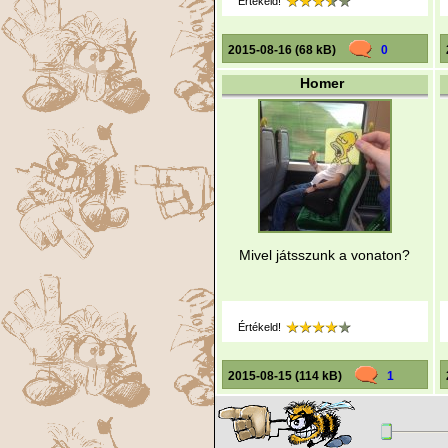
Értékeld!
2015-08-16 (68 kB)
0
Homer
Mivel játsszunk a vonaton?
Értékeld!
2015-08-15 (114 kB)
1