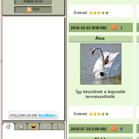
Küldök én is!
RSS
Értékeld!
2016-10-22 (938 kB)
1
Álca
Így készülnek a legszebb
természetfotók.
Értékeld!
2016-07-19 (108 kB)
0