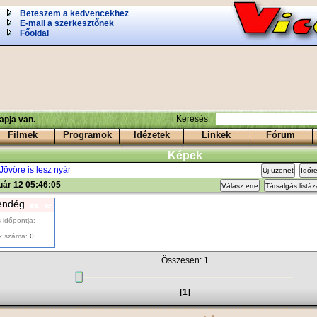
Beteszem a kedvencekhez
E-mail a szerkesztőnek
Főoldal
Keresés:
apja van.
Filmek
Programok
Idézetek
Linkek
Fórum
Képek
Jövőre is lesz nyár
Új üzenet
Időr
uár 12 05:46:05
Válasz erre
Társalgás listá
endég
 időpontja:
k száma:
0
Összesen: 1
[1]