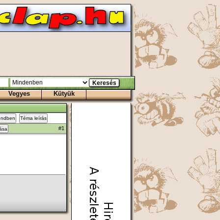
Vegyes
Kütyük
endben
Téma leírás
#1
zása