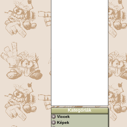
Kategóriák
Viccek
Képek