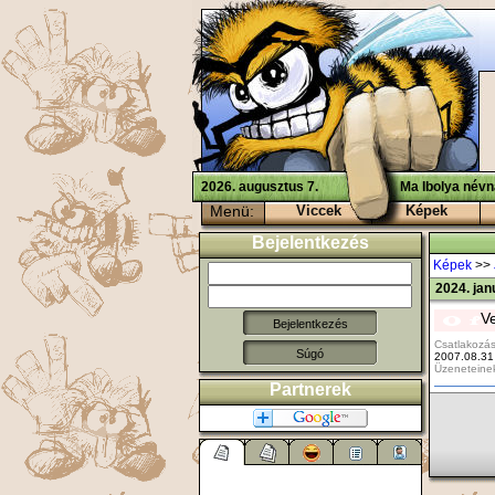
2026. augusztus 7.
Ma Ibolya névn
Menü:
Viccek
Képek
Bejelentkezés
Képek
>>
2024. jan
V
Csatlakozás
Súgó
2007.08.31
Üzeneteine
Partnerek