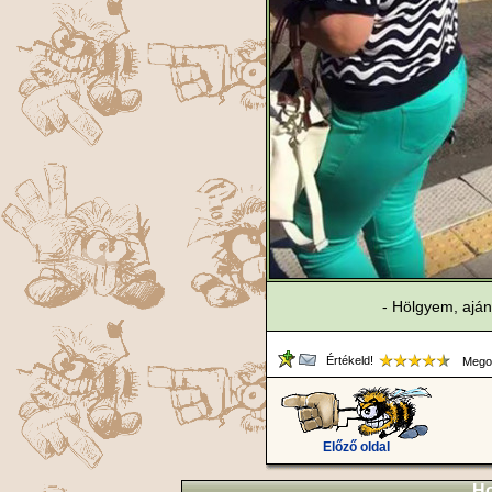
- Hölgyem, aján
Értékeld!
Megos
Előző oldal
Ho