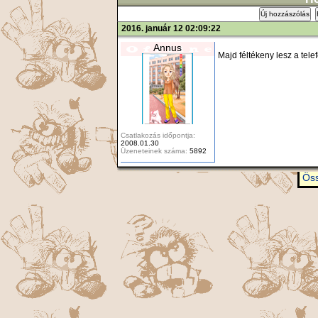
Új hozzászólás
2016. január 12 02:09:22
Annus
Majd féltékeny lesz a tele
Csatlakozás időpontja:
2008.01.30
Üzeneteinek száma:
5892
Öss