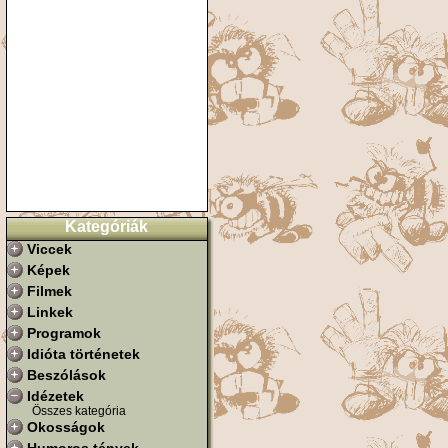
Kategóriák
Viccek
Képek
Filmek
Linkek
Programok
Idióta történetek
Beszólások
Idézetek
Összes kategória
Okosságok