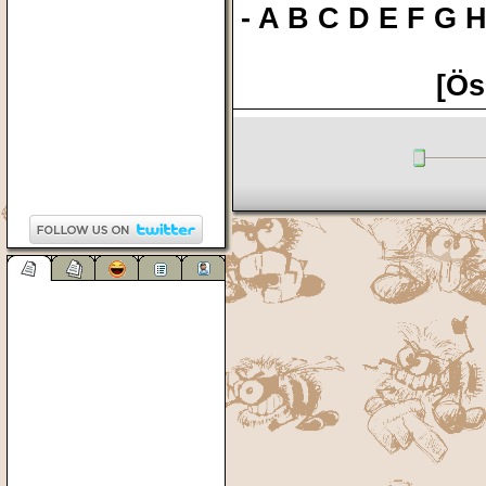
-
A
B
C
D
E
F
G
[Ös