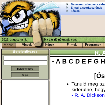
Beteszem a kedvencekh
E-mail a szerkesztőnek
Főoldal
2026. augusztus 8.
Ma László névnapja van.
Menü:
Viccek
Képek
Filmek
Programok
Bejelentkezés
R. 
-
A
B
C
D
E
F
G
[Ös
Súgó
Tanuld meg sze
kiderülne, hog
- R. A. Dickson