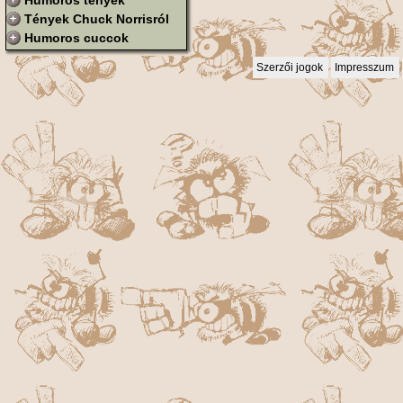
Humoros tények
Tények Chuck Norrisról
Humoros cuccok
Szerzői jogok
Impresszum