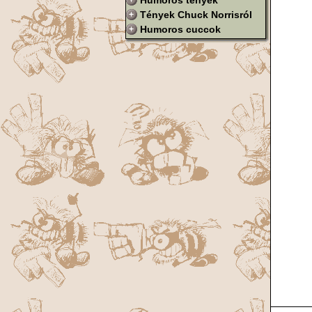
Humoros tények
Tények Chuck Norrisról
Humoros cuccok