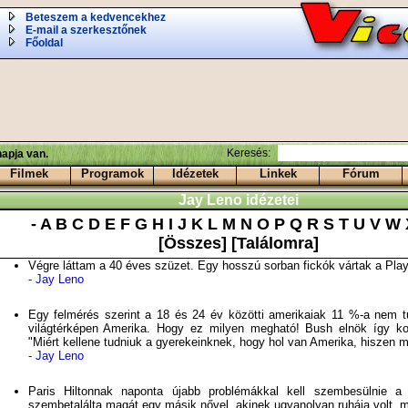
Beteszem a kedvencekhez
E-mail a szerkesztőnek
Főoldal
Keresés:
apja van.
Filmek
Programok
Idézetek
Linkek
Fórum
Jay Leno idézetei
-
A
B
C
D
E
F
G
H
I
J
K
L
M
N
O
P
Q
R
S
T
U
V
W
[Összes]
[Találomra]
Végre láttam a 40 éves szüzet. Egy hosszú sorban fickók vártak a Plays
- Jay Leno
Egy felmérés szerint a 18 és 24 év közötti amerikaiak 11 %-a nem t
világtérképen Amerika. Hogy ez milyen megható! Bush elnök így ko
"Miért kellene tudniuk a gyerekeinknek, hogy hol van Amerika, hiszen m
- Jay Leno
Paris Hiltonnak naponta újabb problémákkal kell szembesülnie 
szembetalálta magát egy másik nővel, akinek ugyanolyan ruhája volt, mi