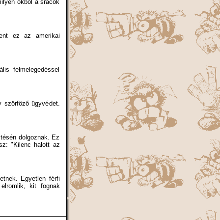
milyen okból a srácok
lent ez az amerikai
lis felmelegedéssel
 szörföző ügyvédet.
sztésén dolgoznak. Ez
sz: "Kilenc halott az
etnek. Egyetlen férfi
lromlik, kit fognak