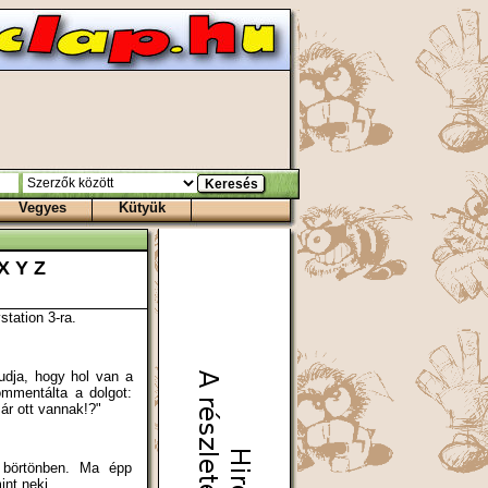
Vegyes
Kütyük
X
Y
Z
tation 3-ra.
udja, hogy hol van a
mmentálta a dolgot:
ár ott vannak!?"
a börtönben. Ma épp
nt neki.