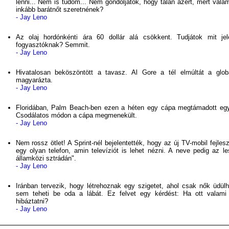
lenni... Nem is tudom... Nem gondoljátok, hogy talán azért, mert vala
inkább barátnőt szeretnének?
- Jay Leno
Az olaj hordónkénti ára 60 dollár alá csökkent. Tudjátok mit je
fogyasztóknak? Semmit.
- Jay Leno
Hivatalosan beköszöntött a tavasz. Al Gore a tél elmúltát a globá
magyarázta.
- Jay Leno
Floridában, Palm Beach-ben ezen a héten egy cápa megtámadott egy
Csodálatos módon a cápa megmenekült.
- Jay Leno
Nem rossz ötlet! A Sprint-nél bejelentették, hogy az új TV-mobil fejle
egy olyan telefon, amin televíziót is lehet nézni. A neve pedig az le
államközi sztrádán".
- Jay Leno
Iránban tervezik, hogy létrehoznak egy szigetet, ahol csak nők üdülh
sem teheti be oda a lábát. Ez felvet egy kérdést: Ha ott valami e
hibáztatni?
- Jay Leno