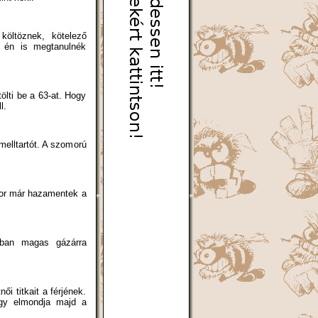
költöznek, kötelező
, én is megtanulnék
lti be a 63-at. Hogy
l.
melltartót. A szomorú
kor már hazamentek a
apban magas gázárra
i titkait a férjének.
ogy elmondja majd a