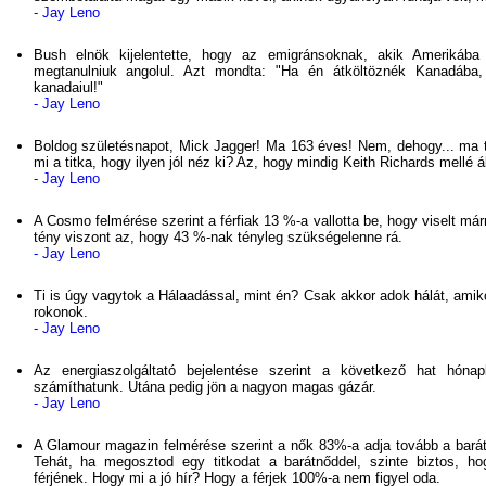
- Jay Leno
Bush elnök kijelentette, hogy az emigránsoknak, akik Amerikába 
megtanulniuk angolul. Azt mondta: "Ha én átköltöznék Kanadába
kanadaiul!"
- Jay Leno
Boldog születésnapot, Mick Jagger! Ma 163 éves! Nem, dehogy... ma tö
mi a titka, hogy ilyen jól néz ki? Az, hogy mindig Keith Richards mellé ál
- Jay Leno
A Cosmo felmérése szerint a férfiak 13 %-a vallotta be, hogy viselt már
tény viszont az, hogy 43 %-nak tényleg szükségelenne rá.
- Jay Leno
Ti is úgy vagytok a Hálaadással, mint én? Csak akkor adok hálát, ami
rokonok.
- Jay Leno
Az energiaszolgáltató bejelentése szerint a következő hat hón
számíthatunk. Utána pedig jön a nagyon magas gázár.
- Jay Leno
A Glamour magazin felmérése szerint a nők 83%-a adja tovább a barátnő
Tehát, ha megosztod egy titkodat a barátnőddel, szinte biztos, h
férjének. Hogy mi a jó hír? Hogy a férjek 100%-a nem figyel oda.