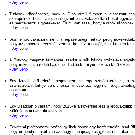
- Jay Leno
Tudósok kifogásolták, hogy a Dínó című filmben a dinoszauruszo
szerepelnek, holott valójában egymillió év válaszottta el őket egymástó
ez megtéveszti a gyerekeket. És mi van azzal, hogy a dínók táncolnak
- Jay Leno
Bush elnök vakációra ment, a népszerűségi mutatói pedig növekedtek. 
hogy az emberek kevésbé szeretik, ha teszi a dolgát, mint ha nem teszi
- Jay Leno
A Playboy magazin felmérése szerint a nők három százaléka egyált
hogy milyen az eredeti hajszíne. Tudjátok, milyen nők ezek? Szőkék.
- Jay Leno
Egy izraeli férfi életét megmentetették egy szívátültetéssel, a s
származott. A férfi jól van, a rossz hír csak az, hogy nem tudja abbaha
dobálását.
- Jay Leno
Egy újságban olvastam, hogy 2015-re a kövérség lesz a leggyakoribb h
Különösen annak, aki alul van.
- Jay Leno
Egyetemi professzorok százai gyűltek össze egy konferencián, ahol Bill
hogy érthetetlen miért van az, hogy manapság sok gyerek nem akar s