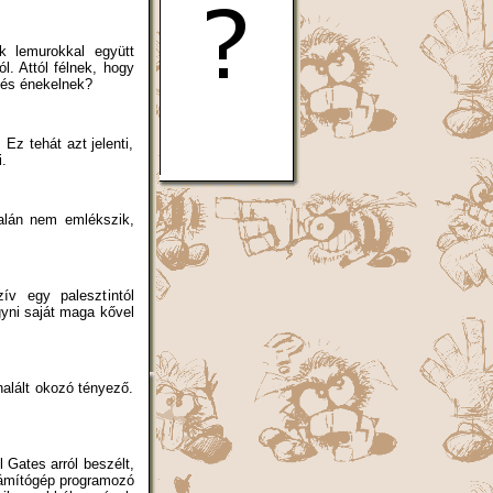
k lemurokkal együtt
l. Attól félnek, hogy
 és énekelnek?
Ez tehát azt jelenti,
.
alán nem emlékszik,
zív egy palesztintól
gyni saját maga kővel
alált okozó tényező.
 Gates arról beszélt,
zámítógép programozó