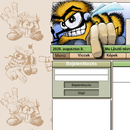
2026. augusztus 8.
Ma László névn
Menü:
Viccek
Képek
Bejelentkezés
Súgó