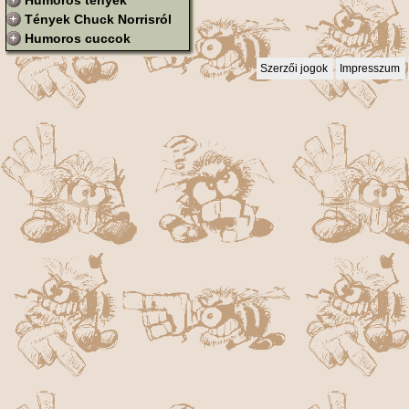
Humoros tények
Tények Chuck Norrisról
Humoros cuccok
Szerzői jogok
Impresszum