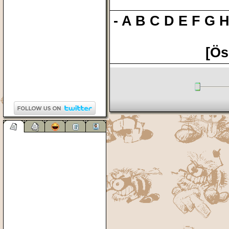
-
A
B
C
D
E
F
G
[Ös