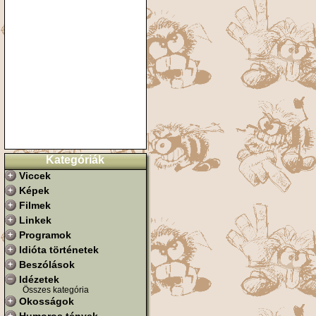
Kategóriák
Viccek
Képek
Filmek
Linkek
Programok
Idióta történetek
Beszólások
Idézetek
Összes kategória
Okosságok