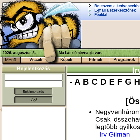
Beteszem a kedvencekh
E-mail a szerkesztőnek
Főoldal
2026. augusztus 8.
Ma László névnapja van.
Menü:
Viccek
Képek
Filmek
Programok
Bejelentkezés
Ir
-
A
B
C
D
E
F
G
[Ös
Súgó
Negyvenhárom
Csak összehas
legtöbb gyilkos
- Irv Gilman