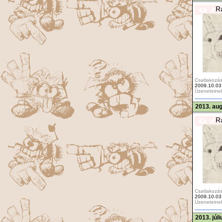
R
Csatlakozás
2009.10.03
Üzeneteine
2013. aug
R
Csatlakozás
2009.10.03
Üzeneteine
2013. júl