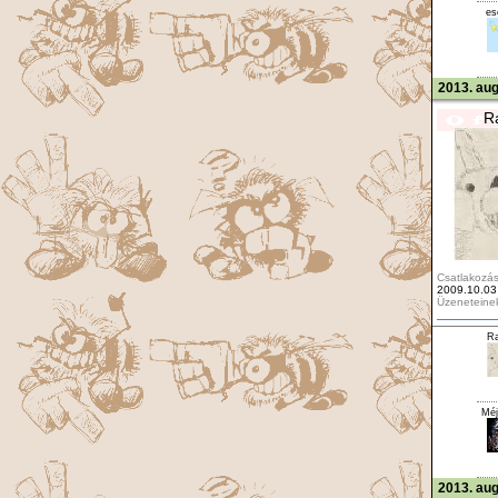
es
2013. aug
R
Csatlakozás
2009.10.03
Üzeneteine
Ra
Méj
2013. aug