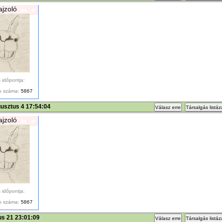
ajzoló
 időpontja:
k száma:
5867
usztus 4 17:54:04
Válasz erre
Társalgás listá
ajzoló
 időpontja:
k száma:
5867
ius 21 23:01:09
Válasz erre
Társalgás listá