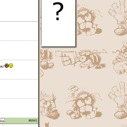
ek!
#6941
zása