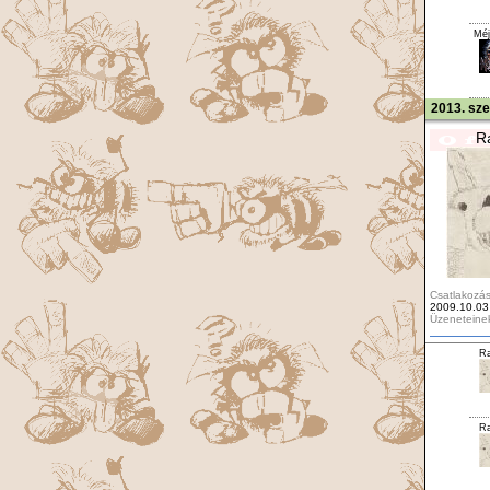
Méj
2013. sz
R
Csatlakozás
2009.10.03
Üzeneteine
Ra
Ra