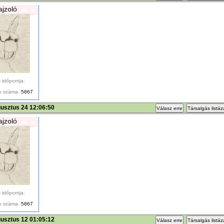
ajzoló
 időpontja:
k száma:
5867
usztus 24 12:06:50
Válasz erre
Társalgás listá
ajzoló
 időpontja:
k száma:
5867
usztus 12 01:05:12
Válasz erre
Társalgás listá