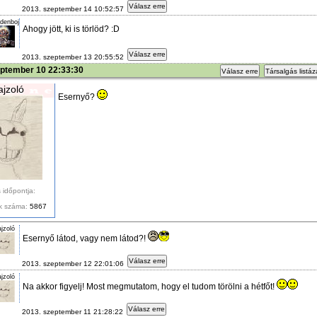
Válasz erre
2013. szeptember 14 10:52:57
denboj
Ahogy jött, ki is törlöd? :D
Válasz erre
2013. szeptember 13 20:55:52
eptember 10 22:33:30
Válasz erre
Társalgás listá
ajzoló
Esernyő?
 időpontja:
k száma:
5867
jzoló
Esernyő látod, vagy nem látod?!
Válasz erre
2013. szeptember 12 22:01:06
jzoló
Na akkor figyelj! Most megmutatom, hogy el tudom törölni a hétfőt!
Válasz erre
2013. szeptember 11 21:28:22