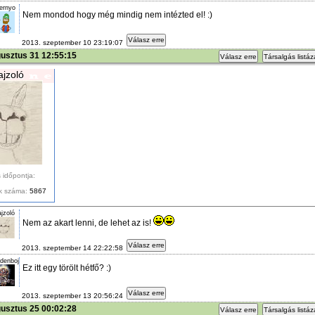
ernyo
Nem mondod hogy még mindig nem intézted el! :)
Válasz erre
2013. szeptember 10 23:19:07
usztus 31 12:55:15
Válasz erre
Társalgás listá
ajzoló
 időpontja:
k száma:
5867
jzoló
Nem az akart lenni, de lehet az is!
Válasz erre
2013. szeptember 14 22:22:58
denboj
Ez itt egy törölt hétfő? :)
Válasz erre
2013. szeptember 13 20:56:24
usztus 25 00:02:28
Válasz erre
Társalgás listá