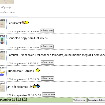
 időpontja:
k száma:
5867
jzoló
Lebuktam!
Válasz erre
2014. augusztus 21 08:47:11
ernyo
Gondolod hogy nem tűnt fel? :))
Válasz erre
2014. augusztus 20 11:24:03
jzoló
Famus93: Nem sikerül teljesíteni a feladatot, de ne mondd meg az Esernyőn
Válasz erre
2014. augusztus 18 15:57:41
mus93
Tudod csak: Bárcsak...
Válasz erre
2014. augusztus 13 05:21:58
jzoló
Ja, hát akkor tök jó!
Válasz erre
2013. szeptember 22 10:54:53
eptember 11 21:32:22
Válasz erre
Társalgás listá