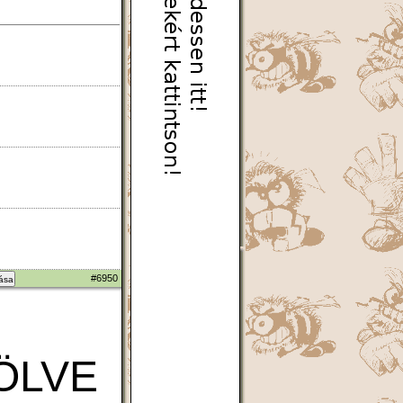
#6950
zása
ÖLVE