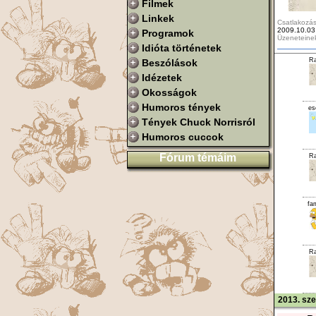
Filmek
Linkek
Csatlakozás
2009.10.03
Programok
Üzeneteine
Idióta történetek
Ra
Beszólások
Idézetek
Okosságok
Humoros tények
es
Tények Chuck Norrisról
Humoros cuccok
Fórum témáim
Ra
fa
Ra
2013. sz