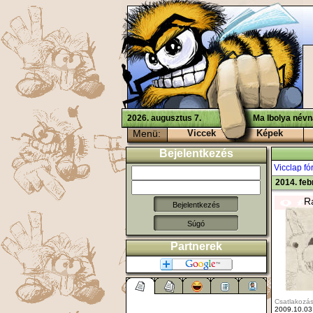
2026. augusztus 7.
Ma Ibolya névn
Menü:
Viccek
Képek
Bejelentkezés
Vicclap f
2014. feb
R
Súgó
Partnerek
Csatlakozás
2009.10.03