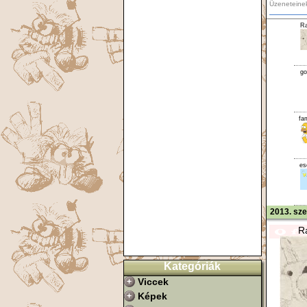
Üzeneteine
Ra
go
fa
es
2013. sz
R
Kategóriák
Viccek
Képek