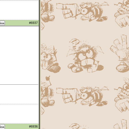
#6937
zása
#6936
zása