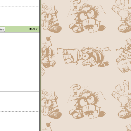
#6938
zása