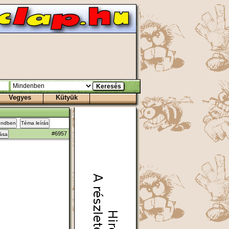
Vegyes
Kütyük
endben
Téma leírás
#6957
zása