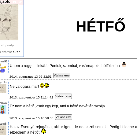
ajzoló
HÉTFŐ
 időpontja:
k száma:
5867
mus93
Unom a reggelt. Inkább Péntek, szombat, vasárnap, de hétfőt soha.
Válasz erre
2014. augusztus 13 05:22:51
jzoló
Ne válogass már!
Válasz erre
2013. szeptember 15 11:14:42
ernyo
Ez nem a hétfő, csak egy kép, ami a hétfő nevét ábrázolja.
Válasz erre
2013. szeptember 15 10:58:30
jzoló
Ha az Esernyő rejagálna, akkor igen, de nem szól semmit. Pedig itt lenne a
eltöröljem a hétfőt!