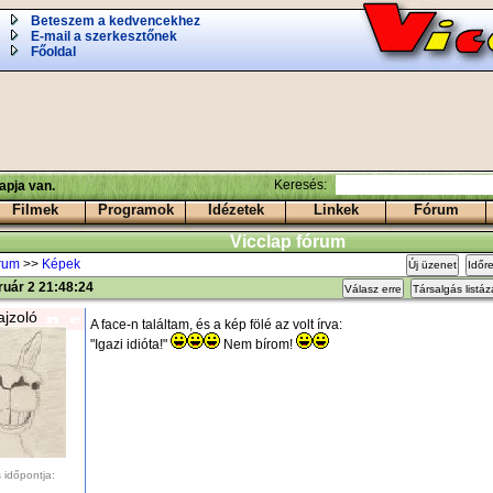
Beteszem a kedvencekhez
E-mail a szerkesztőnek
Főoldal
Keresés:
apja van.
Filmek
Programok
Idézetek
Linkek
Fórum
Vicclap fórum
órum
>>
Képek
Új üzenet
Időr
ruár 2 21:48:24
Válasz erre
Társalgás listá
ajzoló
A face-n találtam, és a kép fölé az volt írva:
"Igazi idióta!"
Nem bírom!
 időpontja: