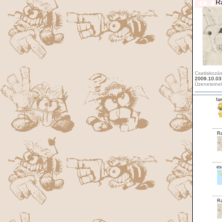
R
Csatlakozás
2009.10.03
Üzeneteine
fa
Ra
es
Ra