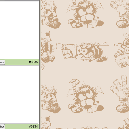
#6935
zása
#6934
zása