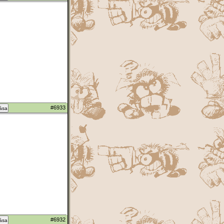
#6933
zása
#6932
zása