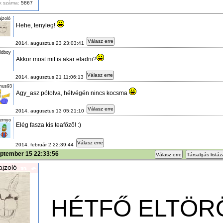
k száma:
5867
jzoló
Hehe, tenyleg!
Válasz erre
2014. augusztus 23 23:03:41
ldboy
Akkor most mit is akar eladni?
Válasz erre
2014. augusztus 21 11:06:13
mus93
Agy_asz pótolva, hétvégén nincs kocsma
Válasz erre
2014. augusztus 13 05:21:10
ernyo
Elég fasza kis teafőző! :)
Válasz erre
2014. február 2 22:39:44
eptember 15 22:33:56
Válasz erre
Társalgás listá
ajzoló
HÉTFŐ ELTÖR