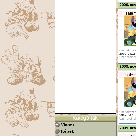
2009. no
sale
Csatlakozás
2009.04.13
Üzeneteine
2009. no
sale
Csatlakozás
2009.04.13
Kategóriák
Üzeneteine
Viccek
2009. no
Képek