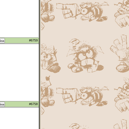
#6759
zása
#6758
zása