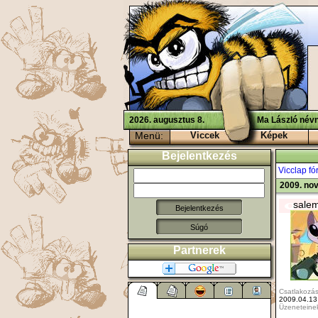
2026. augusztus 8.
Ma László névn
Menü:
Viccek
Képek
Bejelentkezés
Vicclap f
2009. no
sale
Súgó
Partnerek
Csatlakozás
2009.04.13
Üzeneteine