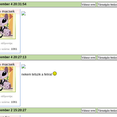
vember 4 20:31:54
Válasz erre
Társalgás listá
m macsek
 időpontja:
k száma:
1061
vember 4 20:27:13
Válasz erre
Társalgás listá
m macsek
nekem tetszik a felirat
 időpontja:
k száma:
1061
vember 2 15:20:27
Válasz erre
Társalgás listá