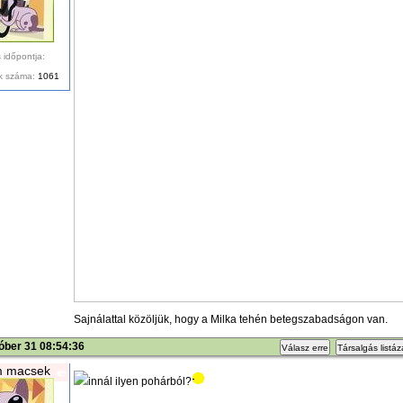
 időpontja:
k száma:
1061
Sajnálattal közöljük, hogy a Milka tehén betegszabadságon van.
óber 31 08:54:36
Válasz erre
Társalgás listá
m macsek
innál ilyen pohárból?