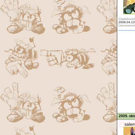
Csatlakozás
2009.04.13
Üzeneteine
2009. okt
sale