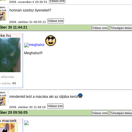
Válasz erre
2009. november 4 20:30:51
alem
honnan szedsz ilyeneket?
csek
Válasz erre
2009. október 31 08:55:12
óber 30 11:44:21
Válasz erre
Társalgás listá
ke.hu
Meghalsz!!!
 időpontja:
k száma:
93
alem
csek
mindenkit leöl a macska aki az útjába kerül
Válasz erre
2009. október 30 11:48:18
óber 29 09:56:05
Válasz erre
Társalgás listá
m macsek