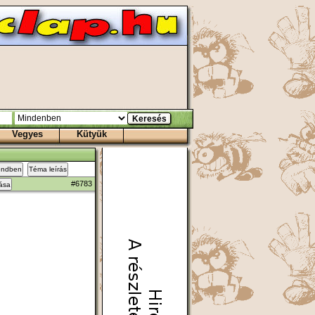
Vegyes
Kütyük
endben
Téma leírás
#6783
zása