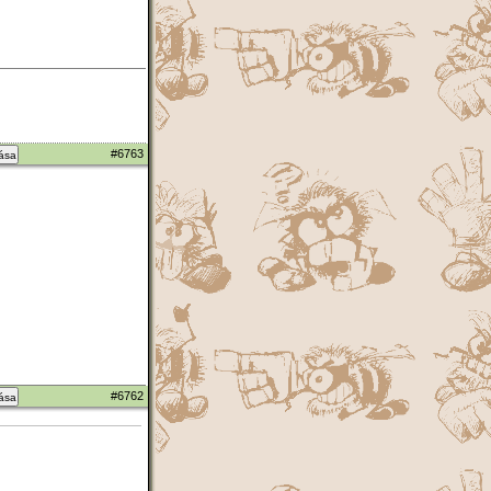
#6763
zása
#6762
zása