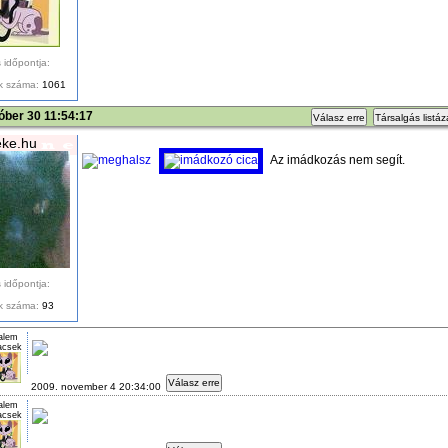
 időpontja:
k száma:
1061
óber 30 11:54:17
Válasz erre
Társalgás listá
ke.hu
Az imádkozás nem segít.
 időpontja:
k száma:
93
alem
csek
Válasz erre
2009. november 4 20:34:00
alem
csek