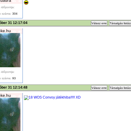
uadra
 időpontja:
k száma:
304
óber 31 12:17:04
Válasz erre
Társalgás listá
ke.hu
 időpontja:
k száma:
93
óber 31 12:14:48
Válasz erre
Társalgás listá
ke.hu