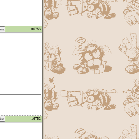
#6753
zása
#6752
zása