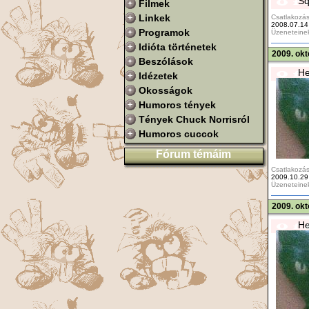
Sq
Filmek
Linkek
Csatlakozás
2008.07.14
Programok
Üzeneteine
Idióta történetek
2009. okt
Beszólások
He
Idézetek
Okosságok
Humoros tények
Tények Chuck Norrisról
Humoros cuccok
Fórum témáim
Csatlakozás
2009.10.29
Üzeneteine
2009. okt
He