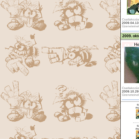
Csatlakozás
2009.04.13
Üzeneteine
2009. okt
He
Csatlakozás
2009.10.29
Üzeneteine
s
ma
s
ma