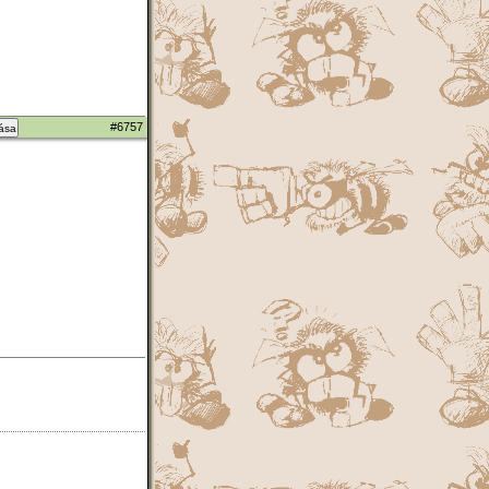
#6757
zása