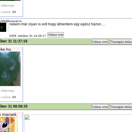
 időpontja:
k száma:
93
y566@freemail.hu
nekem már olyan is volt hogy átmentem egy egész házon.....
Válasz erre
2009. október 31 14:28:17
óber 31 11:37:18
Válasz erre
Társalgás listá
ke.hu
 időpontja:
k száma:
93
óber 31 08:58:35
Válasz erre
Társalgás listá
m macsek