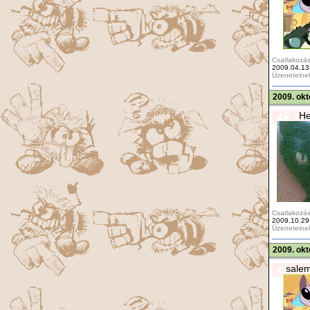
Csatlakozás
2009.04.13
Üzeneteine
2009. okt
He
Csatlakozás
2009.10.29
Üzeneteine
2009. okt
sale