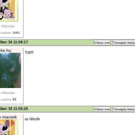
 időpontja:
k száma:
1061
óber 30 11:59:17
Válasz erre
Társalgás listá
ke.hu
Tuti!!!
 időpontja:
k száma:
93
óber 30 11:55:25
Válasz erre
Társalgás listá
m macsek
az látszik