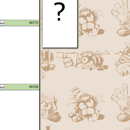
#6770
zása
#6769
zása