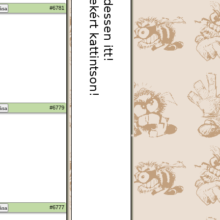
#6781
zása
#6779
zása
#6777
zása