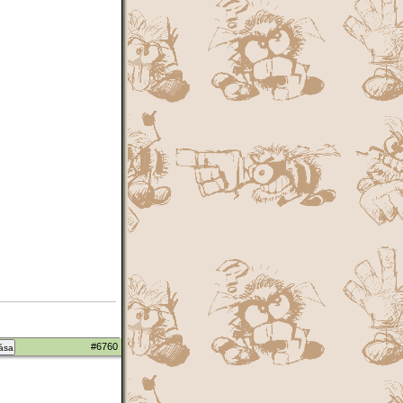
#6760
zása