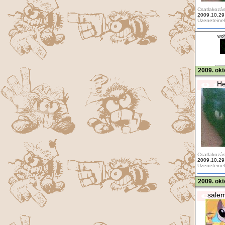
Csatlakozás
2009.10.29
Üzeneteine
wol
2009. okt
He
Csatlakozás
2009.10.29
Üzeneteine
2009. okt
sale