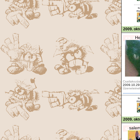
s
ma
2009. okt
He
Csatlakozás
2009.10.29
Üzeneteine
s
ma
2009. okt
sale