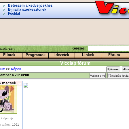
Beteszem a kedvencekhez
E-mail a szerkesztőnek
Főoldal
Keresés:
apja van.
Filmek
Programok
Idézetek
Linkek
Fórum
Vicclap fórum
órum
>>
Képek
Új üzenet
Időr
vember 4 20:38:08
Válasz erre
Társalgás listá
m macsek
 időpontja:
k száma:
1061