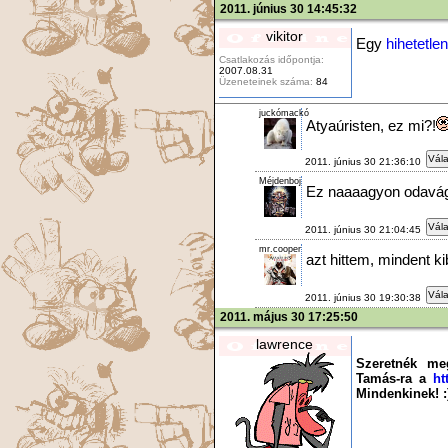
2011. június 30 14:45:32
vikitor
Egy
hihetetle
Csatlakozás időpontja:
2007.08.31
Üzeneteinek száma:
84
juckómackó
Atyaúristen, ez mi?!
Vála
2011. június 30 21:36:10
Méjdenboj
Ez naaaagyon odavágo
Vála
2011. június 30 21:04:45
mr.cooper
azt hittem, mindent ki
Vála
2011. június 30 19:30:38
2011. május 30 17:25:50
lawrence
Szeretnék me
Tamás-ra a
ht
Mindenkinek! :­­) 