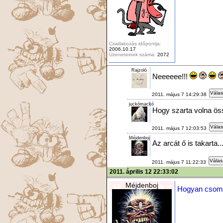
Csatlakozás időpontja:
2006.10.17
Üzeneteinek száma:
2072
Rajzoló
Neeeeee!!!
Válas
2011. május 7 14:29:38
juckómackó
Hogy szarta volna ös
Válas
2011. május 7 12:03:53
Méjdenboj
Az arcát ő is takarta...
Válas
2011. május 7 11:22:33
2011. április 12 22:33:02
Méjdenboj
Hogyan csoma