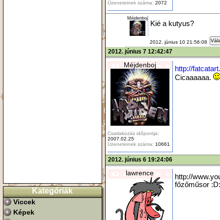
Üzeneteinek száma:
2072
Méjdenboj
Kié a kutyus?
Vála
2012. június 10 21:56:08
2012. június 7 12:42:47
Méjdenboj
http://fatcata
Cicaaaaaa.
Csatlakozás időpontja:
2007.02.25
Üzeneteinek száma:
10661
2012. június 6 19:24:06
lawrence
http://www
főzőműsor :D
Kategóriák
Viccek
Képek