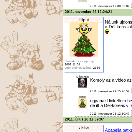
2011. december 17 09:56:02
2011. november 23 12:24:21
lilliput
Nálunk újdon
a Dél-koreai
Csatlakozás időpontja:
2007.11.08
Üzeneteinek száma:
2336
Méjdenboj
Komoly az a videó az 
2011. november 29 15:26:57
lilliput
ugyanazt linkeltem be
de itt a Dél-koreai:
vir
2011. november 23 12:30:47
2011. július 26 12:39:07
vikitor
Acapella pat