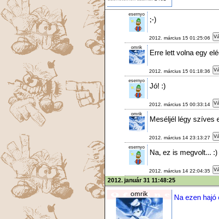
esernyo
;-)
Vá
2012. március 15 01:25:06
omrik
Erre lett volna egy e
Vá
2012. március 15 01:18:36
esernyo
Jó! :)
Vá
2012. március 15 00:33:14
omrik
Meséljél légy szíves e
Vá
2012. március 14 23:13:27
esernyo
Na, ez is megvolt... :)
Vá
2012. március 14 22:04:35
2012. január 31 11:48:25
omrik
Na ezen hajó 