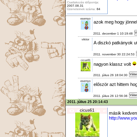
Csatlakozás időpontja:
2007.08.31
Üzeneteinek száma:
84
esernyo
azok meg hogy jönne
V
2011. december 1 10:19:48
vikitor
A diszkó patkányok ut
2011. november 30 22:24:53
cicus61
nagyon klassz volt
Válas
2011. július 26 18:04:30
esernyo
először azt hittem ho
Válas
2011. július 26 12:56:36
2011. július 25 20:14:43
cicus61
másik kedve
http://www.y