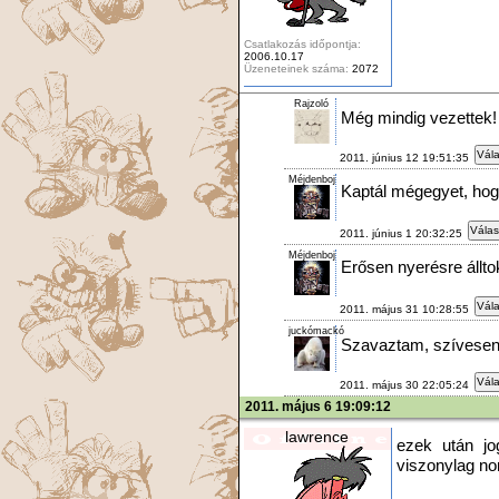
Csatlakozás időpontja:
2006.10.17
Üzeneteinek száma:
2072
Rajzoló
Még mindig vezettek
Vála
2011. június 12 19:51:35
Méjdenboj
Kaptál mégegyet, hogy
Válas
2011. június 1 20:32:25
Méjdenboj
Erősen nyerésre álltok
Vála
2011. május 31 10:28:55
juckómackó
Szavaztam, szívesen
Vála
2011. május 30 22:05:24
2011. május 6 19:09:12
lawrence
ezek után jo
viszonylag no