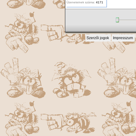
Üzeneteinek száma:
4171
Szerzői jogok
Impresszum