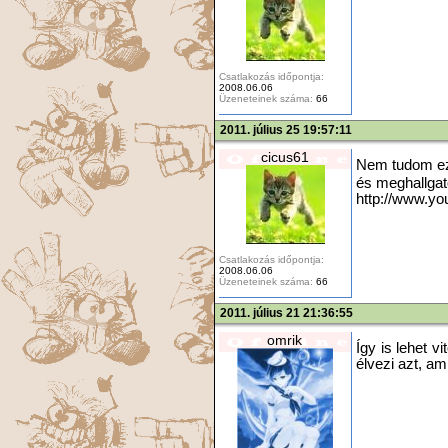
Csatlakozás időpontja:
2008.06.06
Üzeneteinek száma:
66
2011. július 25 19:57:11
cicus61
Nem tudom ez
és meghallgat
http://www.
Csatlakozás időpontja:
2008.06.06
Üzeneteinek száma:
66
2011. július 21 21:36:55
omrik
Így is lehet v
élvezi azt, am