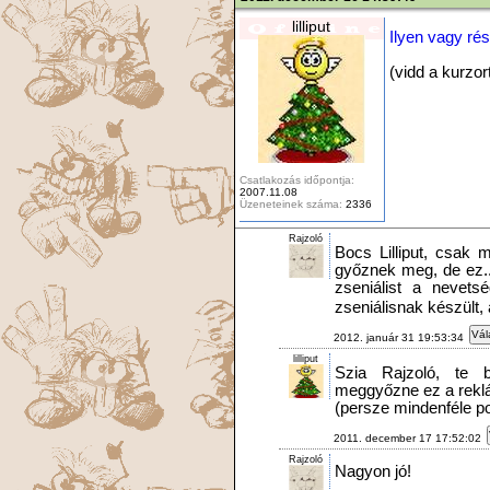
lilliput
Ilyen vagy ré
(vidd a kurzort
Csatlakozás időpontja:
2007.11.08
Üzeneteinek száma:
2336
Rajzoló
Bocs Lilliput, csak 
győznek meg, de ez...
zseniálist a nevets
zseniálisnak készült, a
Vál
2012. január 31 19:53:34
lilliput
Szia Rajzoló, te b
meggyőzne ez a rek
(persze mindenféle po
2011. december 17 17:52:02
Rajzoló
Nagyon jó!