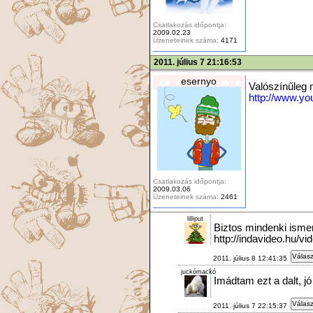
Csatlakozás időpontja:
2009.02.23
Üzeneteinek száma:
4171
2011. július 7 21:16:53
esernyo
Valószínűleg 
http://www.y
Csatlakozás időpontja:
2009.03.06
Üzeneteinek száma:
2461
lilliput
Biztos mindenki ismer
http://indavideo.hu
Válasz
2011. július 8 12:41:35
juckómackó
Imádtam ezt a dalt, jó 
Válasz
2011. július 7 22:15:37