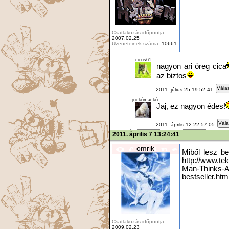
Csatlakozás időpontja:
2007.02.25
Üzeneteinek száma:
10661
cicus61
nagyon ari öreg cica
az biztos
Válas
2011. július 25 19:52:41
juckómackó
Jaj, ez nagyon édes!
Vála
2011. április 12 22:57:05
2011. április 7 13:24:41
omrik
Miből lesz be
http://www.te
Man-Thinks-A
bestseller.htm
Csatlakozás időpontja:
2009.02.23