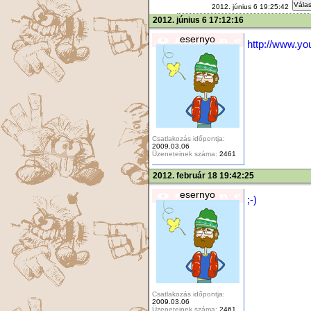
Válas
2012. június 6 19:25:42
2012. június 6 17:12:16
esernyo
http://www.y
Csatlakozás időpontja:
2009.03.06
Üzeneteinek száma:
2461
2012. február 18 19:42:25
esernyo
;-)
Csatlakozás időpontja:
2009.03.06
Üzeneteinek száma:
2461