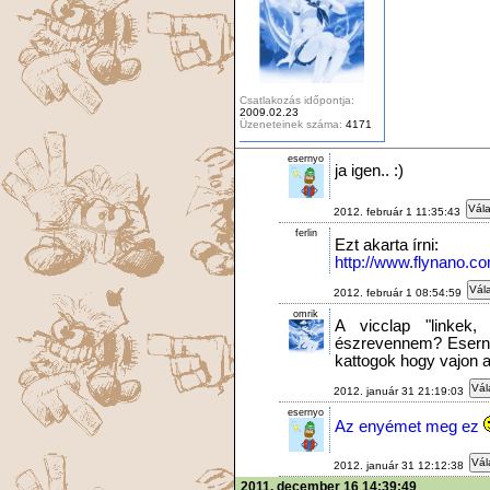
Csatlakozás időpontja:
2009.02.23
Üzeneteinek száma:
4171
esernyo
ja igen.. :)
Vála
2012. február 1 11:35:43
ferlin
Ezt akarta írni:
http://www.flynano.c
Vála
2012. február 1 08:54:59
omrik
A vicclap "linkek,
észrevennem? Esernyo
kattogok hogy vajon a 
Vál
2012. január 31 21:19:03
esernyo
Az enyémet meg ez
Vál
2012. január 31 12:12:38
2011. december 16 14:39:49