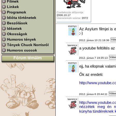
Filmek
Linkek
Programok
Csatlakozás időpontja:
2006.10.17
Idióta történetek
Üzeneteinek száma:
2072
Beszólások
esernyo
Idézetek
Az Asylum filmjei is 
;-)
Okosságok
Humoros tények
Vála
2012. június 10 21:18:36
Tények Chuck Norrisról
lawrence
a youtube feltöltés az
Humoros cuccok
Fórum témáim
Válas
2012. június 7 19:35:13
esernyo
ejj, ha ellopnak valami
Ők az eredeti:
http://www.youtube
Válas
2012. június 6 20:44:11
lawrence
http://www.youtube
nézzétek meg én na
künyha tündéreknek k