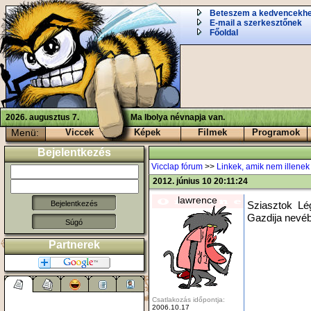
Beteszem a kedvencekh
E-mail a szerkesztőnek
Főoldal
2026. augusztus 7.
Ma Ibolya névnapja van.
Menü:
Viccek
Képek
Filmek
Programok
Bejelentkezés
Vicclap fórum
>>
Linkek, amik nem illenek b
2012. június 10 20:11:24
lawrence
Sziasztok L
Gazdija nevé
Súgó
Partnerek
Csatlakozás időpontja:
2006.10.17