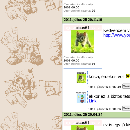
Csatlakozás időpontja:
2008.06.06
Üzeneteinek száma:
66
2011. július 25 20:11:19
cicus61
Kedvencem vol
http://www.y
Csatlakozás időpontja:
2008.06.06
Üzeneteinek száma:
66
cicus61
köszi, érdekes volt
Válas
2011. július 26 18:02:49
esernyo
akkor ez is biztos tets
Link
Válas
2011. július 26 10:06:56
2011. július 25 20:04:24
cicus61
ez is egy jó 