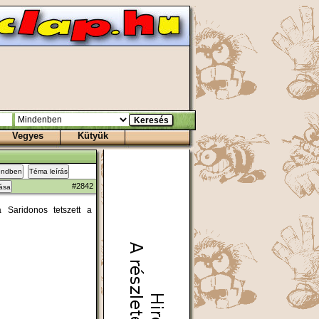
Vegyes
Kütyük
endben
Téma leírás
#2842
zása
 Saridonos tetszett a