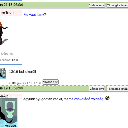
ius 21 15:08:34
Válasz erre
Társalgás listá
emTeve
Fiú vagy lány?
 időpontja:
k száma:
6511
aAjt
13/16-ból sikerült
Válasz erre
2009. július 21 18:17:08
ius 19 15:58:44
Válasz erre
Társalgás listá
SaAjt
együnk nyugodtan csokit, mert
a csokoládé zöldség.