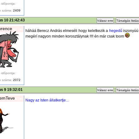
 időpontja:
k száma:
2409
ius 10 21:42:43
Válasz erre
Társalgás listá
wrence
háháá Berecz András elmeséli hogy keletkezik a
hegedű
iszonyúú 
megérí nagyon minden korosztálynak !!!! én már csak toom
 időpontja:
k száma:
2072
ius 9 19:32:01
Válasz erre
Társalgás listá
emTeve
Nagy az Isten állatkertje...