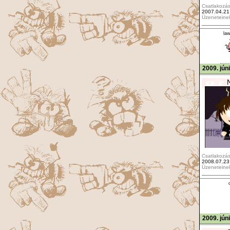
Csatlakozás
2007.04.21
Üzeneteine
la
2009. jún
Csatlakozás
2008.07.23
Üzeneteine
2009. jún