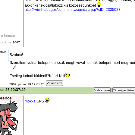
akkor kérlek csatlakozz kis közösségünkbe!
http://iwiw.hu/pages/community/comdata.jsp?cID=2335027
 időpontja:
k száma:
1067
tti00
Szabox!
Szerettem volna belépni de csak meghívóval tudnák belépni mert még n
tag!
Esetleg tudnál küldeni!?Köszi:Kitti
Válasz erre
2009. június 19 12:01:26
us 25 20:37:49
Válasz erre
Társalgás listá
wrence
mokka
GPS