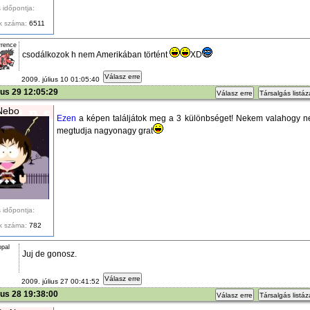
 időpontja:
k száma:
6511
wrence
csodálkozok h nem Amerikában történt
XD
Válasz erre
2009. július 10 01:05:40
ius 29 12:05:29
Válasz erre
Társalgás listá
Nebo
Ezen
a képen találjátok meg a 3 különbséget! Nekem valahogy ne
megtudja nagyonagy grat
 időpontja:
k száma:
782
opal
Juj de gonosz.
Válasz erre
2009. július 27 00:41:52
ius 28 19:38:00
Válasz erre
Társalgás listá