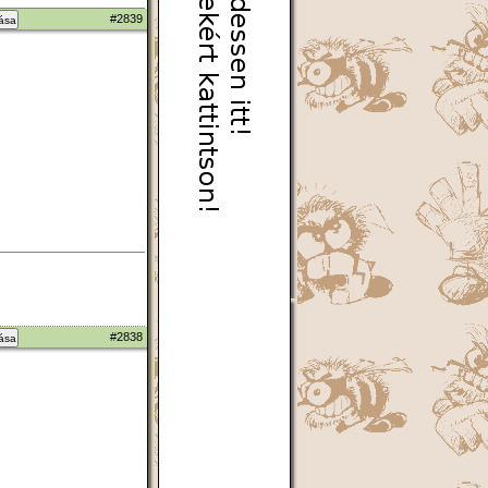
#2839
zása
#2838
zása