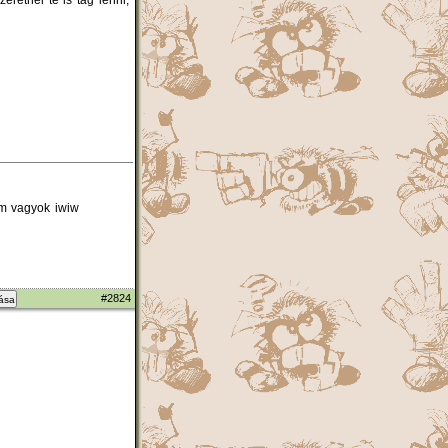
em vagyok iwiw
#2824
zása