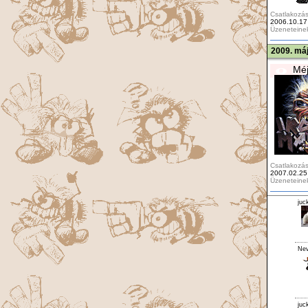
Csatlakozás
2006.10.17
Üzeneteine
2009. máj
Méj
Csatlakozás
2007.02.25
Üzeneteine
juc
Ne
juc