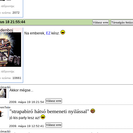
 időpontja:
k száma:
2072
us 18 21:55:44
Válasz erre
Társalgás listá
denboj
Na emberek,
EZ
kész.
 időpontja:
k száma:
10661
kómackó
Akkor mégse...
Válasz erre
2009. május 19 16:21:54
vemTeve
"strapabiró hátsó bemeneti nyilással"
jó kis party lesz az!
Válasz erre
2009. május 19 12:52:41
kómackó