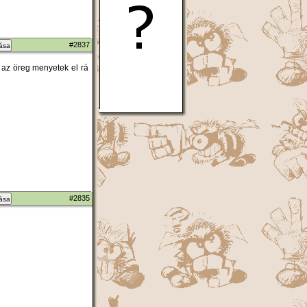
#2837
zása
az öreg menyetek el rá
#2835
zása