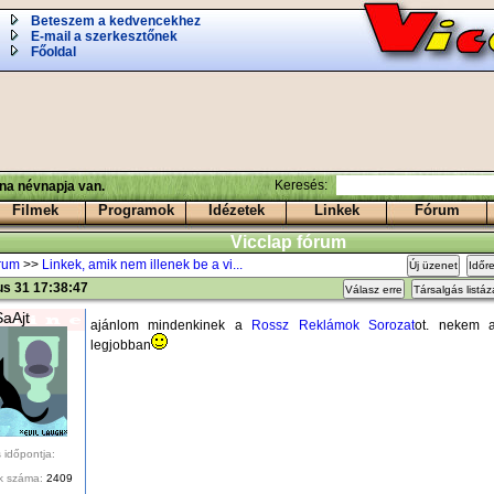
Beteszem a kedvencekhez
E-mail a szerkesztőnek
Főoldal
Keresés:
ina névnapja van.
Filmek
Programok
Idézetek
Linkek
Fórum
Vicclap fórum
órum
>>
Linkek, amik nem illenek be a vi...
Új üzenet
Időr
ius 31 17:38:47
Válasz erre
Társalgás listá
SaAjt
ajánlom mindenkinek a
Rossz Reklámok Sorozat
ot. nekem a
legjobban
 időpontja:
k száma:
2409