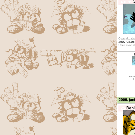
Csatlakozás
2007.08.06
Üzeneteine
S
E
2009. jún
Beni