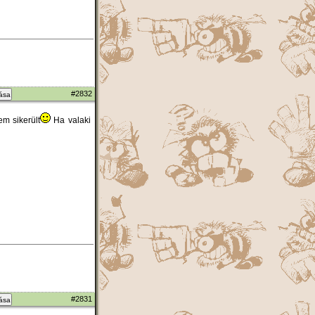
#2832
zása
m sikerült
Ha valaki
#2831
zása