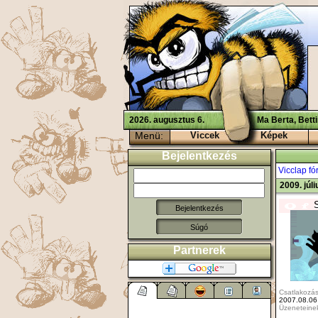
2026. augusztus 6.
Ma Berta, Bett
Menü:
Viccek
Képek
Bejelentkezés
Vicclap f
2009. júl
Súgó
Partnerek
Csatlakozás
2007.08.06
Üzeneteine