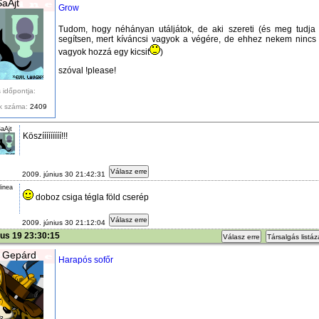
SaAjt
Grow
Tudom, hogy néhányan utáljátok, de aki szereti (és meg tudja 
segítsen, mert kíváncsi vagyok a végére, de ehhez nekem nincs
vagyok hozzá egy kicsit
)
szóval !please!
 időpontja:
k száma:
2409
aAjt
Köszííííííííí!!!
Válasz erre
2009. június 30 21:42:31
linea
doboz csiga tégla föld cserép
Válasz erre
2009. június 30 21:12:04
ius 19 23:30:15
Válasz erre
Társalgás listá
 Gepárd
Harapós sofőr