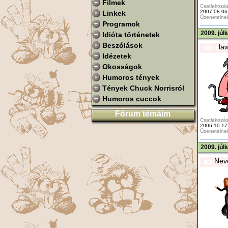
Filmek
Csatlakozás
2007.08.06
Linkek
Üzeneteine
Programok
2009. júl
Idióta történetek
Beszólások
la
Idézetek
Okosságok
Humoros tények
Tények Chuck Norrisról
Humoros cuccok
Fórum témáim
Csatlakozás
2006.10.17
Üzeneteine
2009. júl
Nev