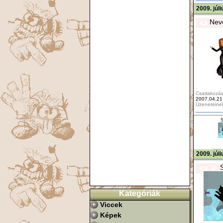
2009. júl
Nev
Csatlakozás
2007.04.21
Üzeneteine
S
2009. júl
Kategóriák
Viccek
Képek