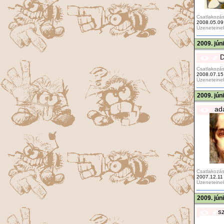
Csatlakozás
2008.05.09
Üzeneteine
2009. jún
D
Csatlakozás
2008.07.15
Üzeneteine
2009. jún
ad
Csatlakozás
2007.12.11
Üzeneteine
2009. jún
s