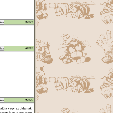
#2827
zása
#2826
zása
#2825
zása
gatója vagy az oldalnak,
retnél te is tag lenni,