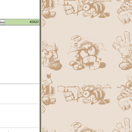
#2820
zása