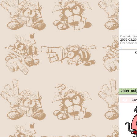
Csatlakozás
2006.03.20
Üzeneteine
Ki
2009. máj
la