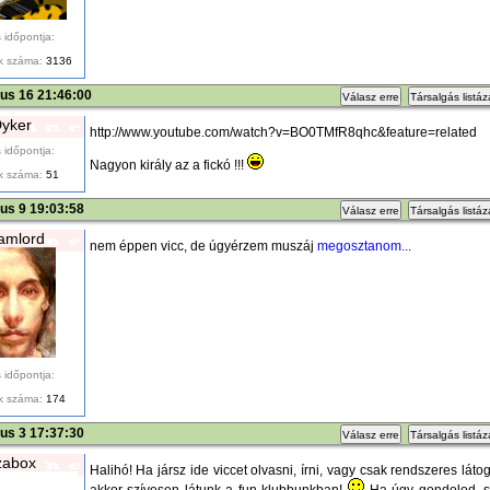
 időpontja:
k száma:
3136
ius 16 21:46:00
Válasz erre
Társalgás listá
yker
http://www.youtube.com/watch?v=BO0TMfR8qhc&feature=related
 időpontja:
Nagyon király az a fickó !!!
k száma:
51
ius 9 19:03:58
Válasz erre
Társalgás listá
amlord
nem éppen vicc, de úgyérzem muszáj
megosztanom...
 időpontja:
k száma:
174
ius 3 17:37:30
Válasz erre
Társalgás listá
zabox
Halihó! Ha jársz ide viccet olvasni, írni, vagy csak rendszeres láto
akkor szívesen látunk a fun klubbunkban!
Ha úgy gondolod, sze