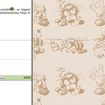
csinálni
), az légyszi
 türelmem(meg hülye is
#2829
zása