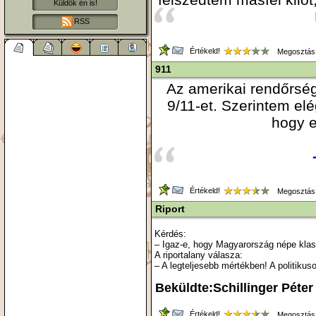
Küldök én is!
RSS
Értékeld!
Megosztás
911
Az amerikai rendőrség 
9/11-et. Szerintem el
hogy e
Értékeld!
Megosztás
Riport
Kérdés:
– Igaz-e, hogy Magyarország népe klas
A riportalany válasza:
– A legteljesebb mértékben! A politiku
Beküldte:Schillinger Péter
Értékeld!
Megosztás