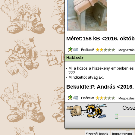
Méret:158 kB <2016. októ
Értékeld!
Megosztás
Határzár
- Mi a közös a hiszékeny emberben és 
- ???
- Mindkettőt átvágják.
Beküldte:P. András <2016.
Értékeld!
Megosztás
Össz
Szerzői jogok
Impresszum