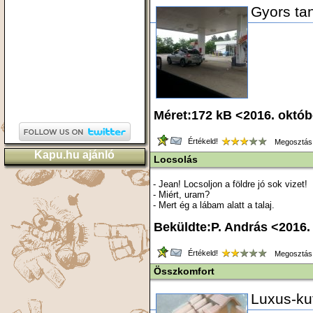
Gyors ta
Méret:172 kB <2016. októ
Értékeld!
Megosztás
Kapu.hu ajánló
Locsolás
- Jean! Locsoljon a földre jó sok vizet!
- Miért, uram?
- Mert ég a lábam alatt a talaj.
Beküldte:P. András <2016.
Értékeld!
Megosztás
Összkomfort
Luxus-ku