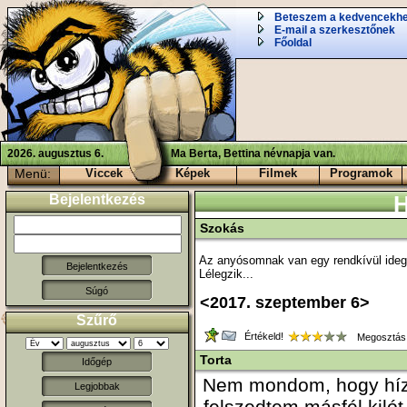
Beteszem a kedvencekh
E-mail a szerkesztőnek
Főoldal
2026. augusztus 6.
Ma Berta, Bettina névnapja van.
Menü:
Viccek
Képek
Filmek
Programok
Bejelentkezés
H
Szokás
Az anyósomnak van egy rendkívül ideg
Lélegzik...
Súgó
<2017. szeptember 6>
Szűrő
Értékeld!
Megosztás
Torta
Időgép
Nem mondom, hogy hízá
Legjobbak
felszedtem másfél kilót