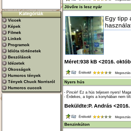
Jövőre is lesz nyár
Kategóriák
Egy tipp
Viccek
használa
Képek
Filmek
Linkek
Programok
Idióta történetek
Beszólások
Méret:938 kB <2016. októ
Idézetek
Okosságok
Értékeld!
Megosztás
Humoros tények
Tények Chuck Norrisról
Nyers hús
Humoros cuccok
- Pincér! Ez a hús teljesen nyers! Mag
- Érdekes, a tigris a konyhában nem tilt
Beküldte:P. András <2016.
Értékeld!
Megosztás
Benzinkúton