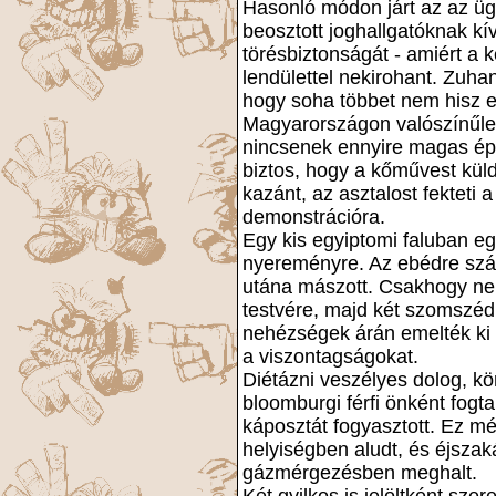
Hasonló módon járt az az üg
beosztott joghallgatóknak k
törésbiztonságát - amiért a k
lendülettel nekirohant. Zu
hogy soha többet nem hisz 
Magyarországon valószínűleg
nincsenek ennyire magas épü
biztos, hogy a kőművest küldi
kazánt, az asztalost fekteti a
demonstrációra.
Egy kis egyiptomi faluban eg
nyereményre. Az ebédre szán
utána mászott. Csakhogy ne
testvére, majd két szomszéd
nehézségek árán emelték ki a
a viszontagságokat.
Diétázni veszélyes dolog, kö
bloomburgi férfi önként fogt
káposztát fogyasztott. Ez mé
helyiségben aludt, és éjsza
gázmérgezésben meghalt.