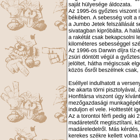
saját hülyesége áldozata.
Az 1995-ös győztes viszont i
békében. A sebesség volt a m
a Jumbo Jetek felszállását se
sivatagban kipróbálta. A halá
a rakétát csak bekapcsolni l
kilométeres sebességgel szé
Az 1996-os Darwin díjra tíz
zsüri döntött végül a győzt
jelöltet, hátha mégiscsak e
közös ősről beszélnek csak,
Eséllyel indulhatott a versen
be akarta törni pisztolyával
Honfitársa viszont úgy kívá
mezőgazdasági munkagépét, 
induljon el vele. Holttestét i
Az a torontoi férfi pedig aki
madáretetőt megtisztítani, k
madáreledelről. Más kérdés,
kerekes székre kellett volna f