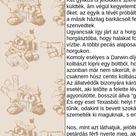
Két gyilkos is jelöltként sze
küldték, ám végül kegyelembő
őket: az egyik a tévét próbá
a másik házilag barkácsolt f
szenvedtek.
Ugyancsak így járt az a horg
horgásztóba, hogy halakat f
vízbe. A többi pecás alaposa
horgukon.
Komoly esélyes a Darwin-díjra
kolbászt lopni egy boltból, 
azonban már nem sikerült, és
csaknem húsz centis kolbászt
Az állatvédők bizonyára kárö
esetét, aki lelőtte a felette 
agyonütötte, bosszút állva "g
És egy eset Texasból: helyi 
tűnik, odakint is bevett szok
szemelték ki maguknak, s en
Nos, mint azt láthatjuk, jelö
petárdás férfi nyerte meg, ak