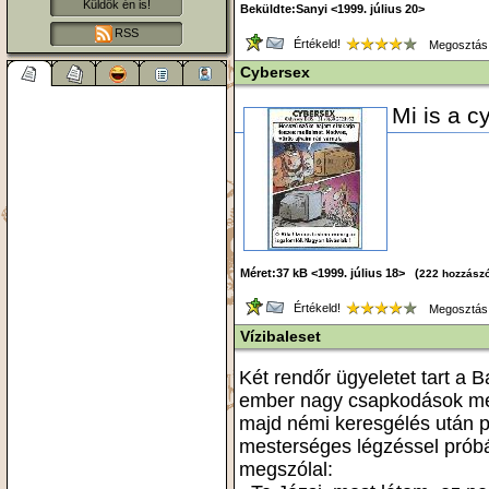
Küldök én is!
Beküldte:Sanyi <1999. július 20>
RSS
Értékeld!
Megosztás
Cybersex
Mi is a c
Méret:37 kB <1999. július 18> (
222 hozzász
Értékeld!
Megosztás
Vízibaleset
Két rendőr ügyeletet tart a B
ember nagy csapkodások mell
majd némi keresgélés után pa
mesterséges légzéssel próbál
megszólal: