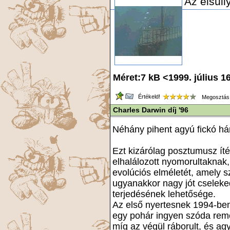
Az elsüll
Méret:7 kB <1999. július 1
Értékeld!
Megosztás
Charles Darwin díj '96
Néhány pihent agyú fickó há
Ezt kizárólag posztumusz ít
elhalálozott nyomorultaknak,
evolúciós elméletét, amely s
ugyanakkor nagy jót cselek
terjedésének lehetősége.
Az első nyertesnek 1994-ben í
egy pohár ingyen szóda rem
míg az végül ráborult, és agy