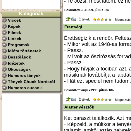
- Te Józsi, most látom, ez 
Beküldte:BJ <1999. július 18>
Kategóriák
Értékeld!
Viccek
Megosztás
Képek
Érettségi
Filmek
Érettségizik a rendőr. Feltes
Linkek
- Mikor volt az 1948-as forr
Programok
- Passz.
Idióta történetek
- Mi volt az őszirózsás forra
Beszólások
- Passz.
Idézetek
- Hogy hívják a fociban azt, 
Okosságok
másiknak továbbítja a labdát
Humoros tények
- Hát ezt speciel nem tudom.
Tények Chuck Norrisról
Humoros cuccok
Beküldte:Sanyi <1999. július 18>
Értékeld!
Megosztás
Álattenyésztők
Két paraszt találkozik. Azt m
- Képzeld, a múltkor a tenyés
valamit, amitől aztán helyrejö