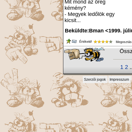
Mit mond az öreg
kémény?
- Megyek ledőlök egy
kicsit...
Beküldte:Bman <1999. júli
Értékeld!
Megosztás
Össz
1
2
.
Szerzői jogok
Impresszum