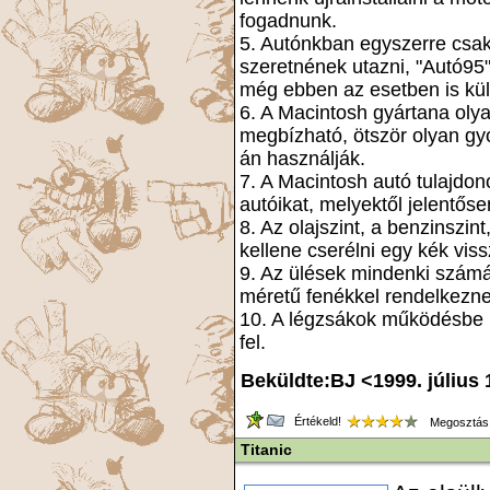
fogadnunk.
5. Autónkban egyszerre csa
szeretnének utazni, "Autó95"
még ebben az esetben is kül
6. A Macintosh gyártana oly
megbízható, ötször olyan gy
án használják.
7. A Macintosh autó tulajdon
autóikat, melyektől jelentőse
8. Az olajszint, a benzinszin
kellene cserélni egy kék vissz
9. Az ülések mindenki számá
méretű fenékkel rendelkezne
10. A légzsákok működésbe lé
fel.
Beküldte:BJ <1999. július 
Értékeld!
Megosztás
Titanic