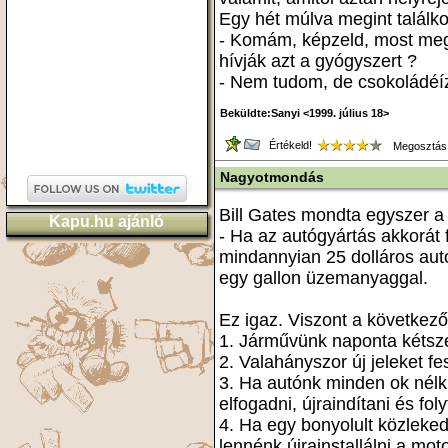
Egy hét múlva megint találk
- Komám, képzeld, most meg
hívják azt a gyógyszert ?
- Nem tudom, de csokoládéí
Beküldte:Sanyi <1999. július 18>
Értékeld!
Megosztás
Nagyotmondás
Bill Gates mondta egyszer a
Kapu.hu ajánló
- Ha az autógyártás akkorát 
mindannyian 25 dolláros aut
egy gallon üzemanyaggal.
Ez igaz. Viszont a következő
1. Járművünk naponta kétsz
2. Valahányszor új jeleket fe
3. Ha autónk minden ok nélk
elfogadni, újraindítani és foly
4. Ha egy bonyolult közleke
lennénk újrainstallálni a mot