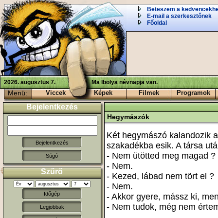
Beteszem a kedvencekh
E-mail a szerkesztőnek
Főoldal
2026. augusztus 7.
Ma Ibolya névnapja van.
Menü:
Viccek
Képek
Filmek
Programok
Bejelentkezés
Hegymászók
Két hegymászó kalandozik a
szakadékba esik. A társa utá
- Nem ütötted meg magad ?
Súgó
- Nem.
Szűrő
- Kezed, lábad nem tört el ?
- Nem.
Időgép
- Akkor gyere, mássz ki, men
- Nem tudok, még nem értem 
Legjobbak