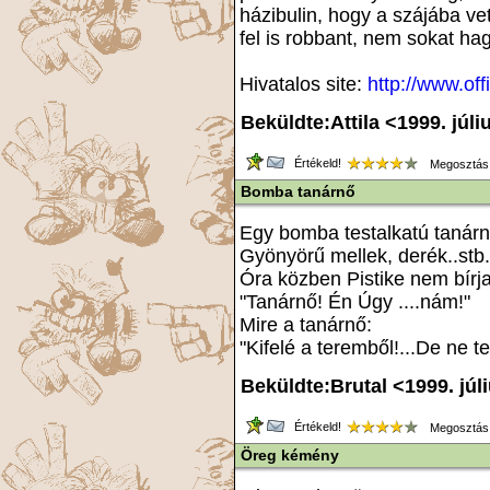
házibulin, hogy a szájába ve
fel is robbant, nem sokat hag
Hivatalos site:
http://www.of
Beküldte:Attila <1999. júli
Értékeld!
Megosztás
Bomba tanárnő
Egy bomba testalkatú tanárn
Gyönyörű mellek, derék..stb.
Óra közben Pistike nem bírja 
"Tanárnő! Én Úgy ....nám!"
Mire a tanárnő:
"Kifelé a teremből!...De ne t
Beküldte:Brutal <1999. júl
Értékeld!
Megosztás
Öreg kémény