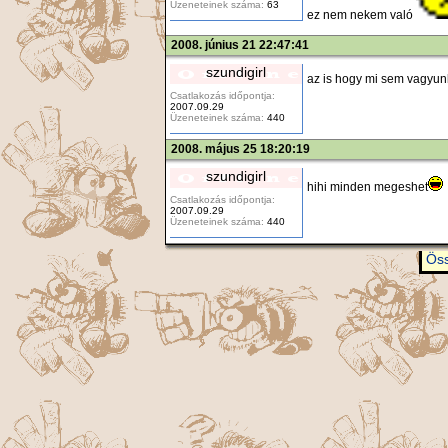
Üzeneteinek száma:
63
ez nem nekem való
2008. június 21 22:47:41
szundigirl
az is hogy mi sem vagyunk
Csatlakozás időpontja:
2007.09.29
Üzeneteinek száma:
440
2008. május 25 18:20:19
szundigirl
hihi minden megeshet
Csatlakozás időpontja:
2007.09.29
Üzeneteinek száma:
440
Öss