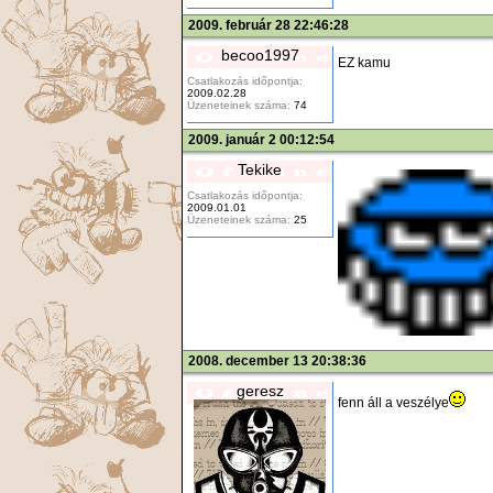
2009. február 28 22:46:28
becoo1997
EZ kamu
Csatlakozás időpontja:
2009.02.28
Üzeneteinek száma:
74
2009. január 2 00:12:54
Tekike
Csatlakozás időpontja:
2009.01.01
Üzeneteinek száma:
25
2008. december 13 20:38:36
geresz
fenn áll a veszélye