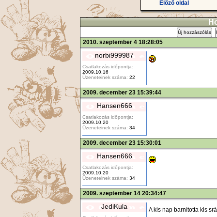
Előző oldal
Ho
Új hozzászólás
2010. szeptember 4 18:28:05
norbi999987
Csatlakozás időpontja:
2009.10.16
Üzeneteinek száma:
22
2009. december 23 15:39:44
Hansen666
Csatlakozás időpontja:
2009.10.20
Üzeneteinek száma:
34
2009. december 23 15:30:01
Hansen666
Csatlakozás időpontja:
2009.10.20
Üzeneteinek száma:
34
2009. szeptember 14 20:34:47
JediKula
A kis nap barnította kis s