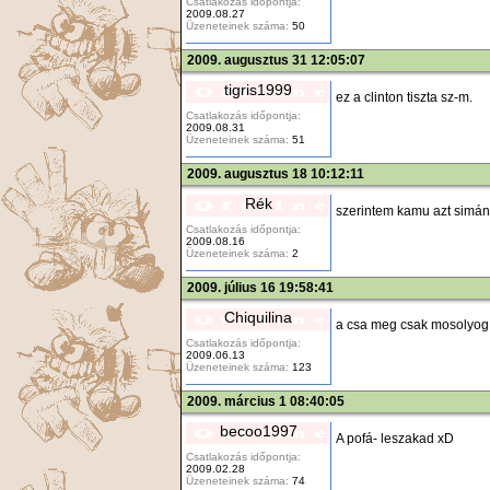
Csatlakozás időpontja:
2009.08.27
Üzeneteinek száma:
50
2009. augusztus 31 12:05:07
tigris1999
ez a clinton tiszta sz-m.
Csatlakozás időpontja:
2009.08.31
Üzeneteinek száma:
51
2009. augusztus 18 10:12:11
Rék
szerintem kamu azt simán
Csatlakozás időpontja:
2009.08.16
Üzeneteinek száma:
2
2009. július 16 19:58:41
Chiquilina
a csa meg csak mosolyog r
Csatlakozás időpontja:
2009.06.13
Üzeneteinek száma:
123
2009. március 1 08:40:05
becoo1997
A pofá- leszakad xD
Csatlakozás időpontja:
2009.02.28
Üzeneteinek száma:
74