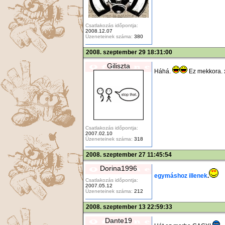
Csatlakozás időpontja:
2008.12.07
Üzeneteinek száma:
380
2008. szeptember 29 18:31:00
Giliszta
Háhá.
Ez mekkora.
Csatlakozás időpontja:
2007.02.10
Üzeneteinek száma:
318
2008. szeptember 27 11:45:54
Dorina1996
egymáshoz illenek
.
Csatlakozás időpontja:
2007.05.12
Üzeneteinek száma:
212
2008. szeptember 13 22:59:33
Dante19