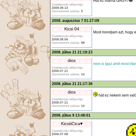
Hát ez marha GAGYI
Csatlakozás időpontja:
2008.09.13
Üzeneteinek száma:
5
2008. augusztus 7 01:27:09
Kicsi 04
Most mondjam azt, hogy e
Csatlakozás időpontja:
2008.08.06
Üzeneteinek száma:
68
2008. július 21 21:19:23
dios
nem is igaz amit most irt
Csatlakozás időpontja:
2008.07.21
Üzeneteinek száma:
14
2008. július 21 21:17:36
dios
hát ez nekem sem val
Csatlakozás időpontja:
2008.07.21
Üzeneteinek száma:
14
2008. július 9 13:48:01
KicsiiiCica♥
Csatlakozás időpontja:
2008.07.08