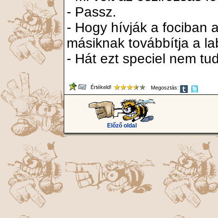
- Passz.
- Hogy hívják a fociban a
másiknak továbbítja a la
- Hát ezt speciel nem tu
Értékeld!
Megosztás:
Előző oldal