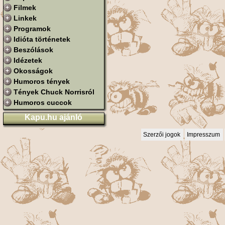
Filmek
Linkek
Programok
Idióta történetek
Beszólások
Idézetek
Okosságok
Humoros tények
Tények Chuck Norrisról
Humoros cuccok
Kapu.hu ajánló
Szerzői jogok
Impresszum