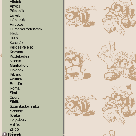
Állatok
Anyós
Bűnözők
Egyéb
Házasság
Hirdetés
Humoros történetek
Iskola
Jean
Katonák
Kérdés-felelet
Kocsma
Közlekedés
Morbid
Munkahely
Orvosok
Pikáns
Politika
Rendőr
Roma
Skót
Sport
Stirlitz
Számítástechnika
Székely
Szőke
Ügyvédek
Vallás
Zsidó
Képek