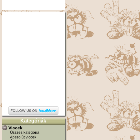
Kategóriák
Viccek
Összes kategória
Abszolút viccek