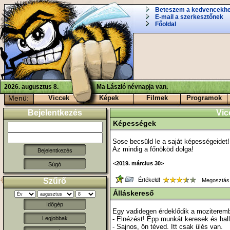
Beteszem a kedvencekh
E-mail a szerkesztőnek
Főoldal
2026. augusztus 8.
Ma László névnapja van.
Menü:
Viccek
Képek
Filmek
Programok
Bejelentkezés
Vic
Képességek
Sose becsüld le a saját képességeidet!
Az mindig a főnököd dolga!
<2019. március 30>
Súgó
Szűrő
Értékeld!
Megosztás
Álláskereső
Időgép
Egy vadidegen érdeklődik a moziterem
- Elnézést! Épp munkát keresek és hall
Legjobbak
- Sajnos, ön téved. Itt csak ülés van.