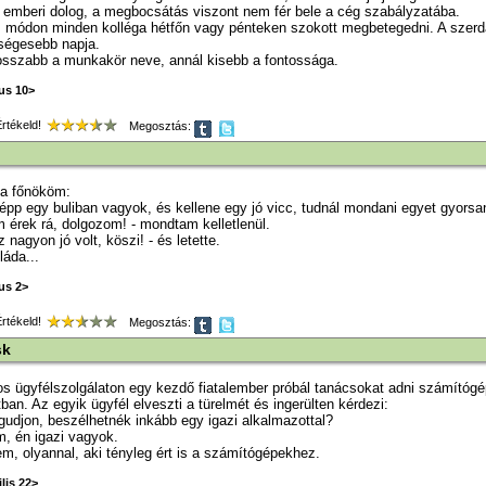
 emberi dolog, a megbocsátás viszont nem fér bele a cég szabályzatába.
 módon minden kolléga hétfőn vagy pénteken szokott megbetegedni. A szerd
ségesebb napja.
osszabb a munkakör neve, annál kisebb a fontossága.
ius 10>
tékeld!
Megosztás:
 a főnököm:
, épp egy buliban vagyok, és kellene egy jó vicc, tudnál mondani egyet gyorsa
 érek rá, dolgozom! - mondtam kelletlenül.
 nagyon jó volt, köszi! - és letette.
áda...
ius 2>
tékeld!
Megosztás:
sk
os ügyfélszolgálaton egy kezdő fiatalember próbál tanácsokat adni számítóg
ban. Az egyik ügyfél elveszti a türelmét és ingerülten kérdezi:
gudjon, beszélhetnék inkább egy igazi alkalmazottal?
m, én igazi vagyok.
em, olyannal, aki tényleg ért is a számítógépekhez.
lis 22>