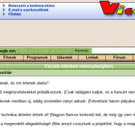
Beteszem a kedvencekhez
E-mail a szerkesztőnek
Főoldal
Keresés:
apja van.
Filmek
Programok
Idézetek
Linkek
Fórum
Viccek minden mennyiségben
zótár
nak, és mit értenek alatta?
 megközelítésekkel próbálkoztunk. (Csak találgatni tudjuk, mi a francért ne
tésnek merőben új, eddig ismeretlen irányt adtunk. (Felvettünk három pályak
technikai áttörést értünk el! (Nagyon flancos kinézetű lett, de még így sem 
 a megrendelő elégedettsége! (Már annyit csúsztunk a projekttel, hogy a me