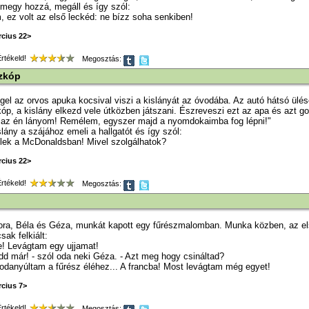
megy hozzá, megáll és így szól:
m, ez volt az első leckéd: ne bízz soha senkiben!
rcius 22>
tékeld!
Megosztás:
zkóp
gel az orvos apuka kocsival viszi a kislányát az óvodába. Az autó hátsó ülés
óp, a kislány elkezd vele útközben játszani. Észreveszi ezt az apa és azt g
z az én lányom! Remélem, egyszer majd a nyomdokaimba fog lépni!"
slány a szájához emeli a hallgatót és így szól:
lek a McDonaldsban! Mivel szolgálhatok?
rcius 22>
tékeld!
Megosztás:
ra, Béla és Géza, munkát kapott egy fűrészmalomban. Munka közben, az első
sak felkiált:
e! Levágtam egy ujjamat!
d már! - szól oda neki Géza. - Azt meg hogy csináltad?
 odanyúltam a fűrész éléhez... A francba! Most levágtam még egyet!
rcius 7>
tékeld!
Megosztás: