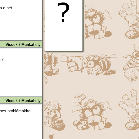
a a hét
/
Viccek
Munkahely
n?
/
Viccek
Munkahely
épes problémákkal