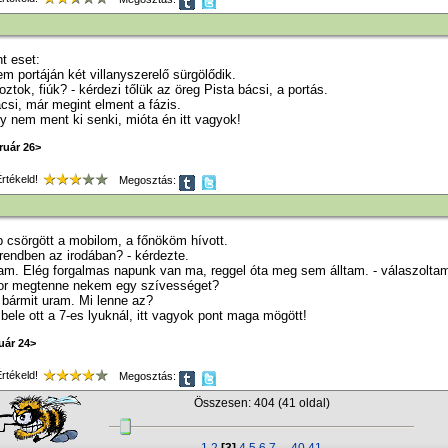
t eset:
m portáján két villanyszerelő sürgölődik.
goztok, fiúk? - kérdezi tőlük az öreg Pista bácsi, a portás.
ácsi, már megint elment a fázis.
ony nem ment ki senki, mióta én itt vagyok!
ruár 26>
tékeld!
Megosztás:
 csörgött a mobilom, a főnököm hívott.
rendben az irodában? - kérdezte.
ram. Elég forgalmas napunk van ma, reggel óta meg sem álltam. - válaszolta
kor megtenne nekem egy szívességet?
 bármit uram. Mi lenne az?
bele ott a 7-es lyuknál, itt vagyok pont maga mögött!
uár 24>
tékeld!
Megosztás:
Összesen: 404 (41 oldal)