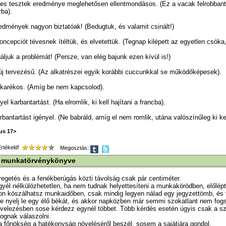
tes tesztek eredménye meglehetősen ellentmondásos. (Ez a vacak felrobbant
ba).
edmények nagyon biztatóak! (Bedugtuk, és valamit csinált!)
koncepciót tévesnek ítéltük, és elvetettük. (Tegnap kilépett az egyetlen csóka,
ljuk a problémát! (Persze, van elég bajunk ezen kívül is!)
új tervezésű. (Az alkatrészei egyik korábbi cuccunkkal se működőképesek).
akarékos. (Amíg be nem kapcsolod).
el karbantartást. (Ha elromlik, ki kell hajítani a francba).
bantartást igényel. (Ne babráld, amíg el nem romlik, utána valószínűleg ki kel
ius 17>
tékeld!
Megosztás:
 munkatörvénykönyve
eregetés és a fenékberúgás közti távolság csak pár centiméter.
gyél nélkülözhetetlen, ha nem tudnak helyettesíteni a munkakörödben, előlépt
n kószálhatsz munkaidőben, csak mindig legyen nálad egy jegyzettömb, és v
re nyelj le egy élő békát, és akkor napközben már semmi szokatlant nem fogs
levelezésben sose kérdezz egynél többet. Több kérdés esetén úgyis csak a 
fognak válaszolni.
a főnökség a hatékonyság növeléséről beszél, sosem a sajátjára gondol.