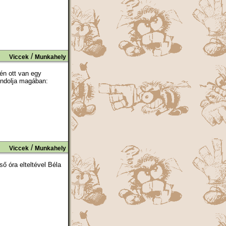
/
Viccek
Munkahely
én ott van egy
ondolja magában:
/
Viccek
Munkahely
 óra elteltével Béla