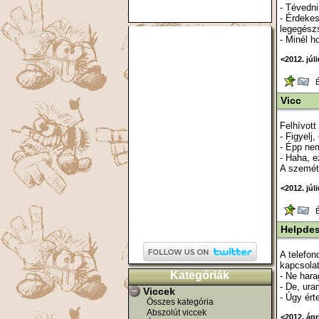
- Tévedni
- Érdekes
legegész
- Minél h
<2012. júl
Ér
Vicc
Felhívott
- Figyelj
- Épp nem
- Haha, ez
A szemétl
<2012. júl
Ér
Helpde
A telefon
kapcsolat
Kategóriák
- Ne hara
- De, ura
Viccek
- Úgy ért
Összes kategória
Abszolút viccek
<2012. ápri