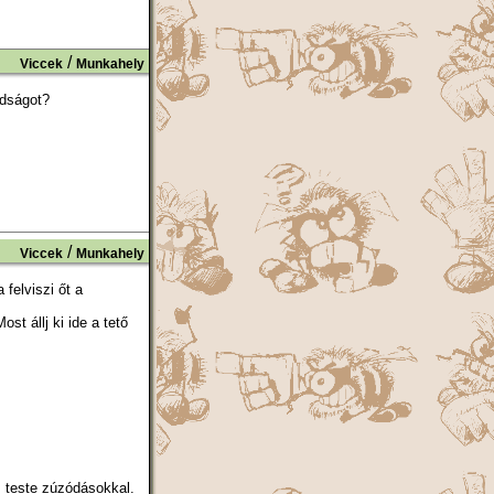
/
Viccek
Munkahely
adságot?
/
Viccek
Munkahely
 felviszi őt a
st állj ki ide a tető
z teste zúzódásokkal.