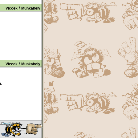
/
Viccek
Munkahely
/
Viccek
Munkahely
m.