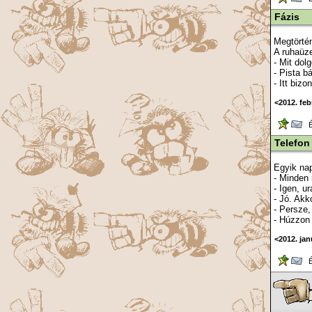
Fázis
Megtörtén
A ruhaüze
- Mit dol
- Pista b
- Itt biz
<2012. feb
Ér
Telefon
Egyik nap
- Minden 
- Igen, u
- Jó. Ak
- Persze,
- Húzzon 
<2012. jan
Ér