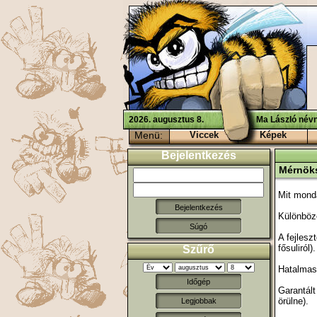
2026. augusztus 8.
Ma László névn
Menü:
Viccek
Képek
Bejelentkezés
Mérnöks
Mit monda
Különböző
Súgó
A fejlesz
fősuliról).
Szűrő
Hatalmas 
Időgép
Garantált
örülne).
Legjobbak