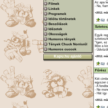
Az apa le
Filmek
- Na, fia
Linkek
<2012. má
Programok
Idióta történetek
Ér
Beszólások
Sztetos
Idézetek
Okosságok
Egyik reg
sztetoszk
Humoros tények
"Igen, e
Tények Chuck Norrisról
Mire a ki
Humoros cuccok
- Üdvözöl
Kapu.hu ajánló
<2012. má
Ér
Fűrész
Két cimbo
egyszer c
- A fenéb
- Ne mond
- Hát így
<2012. má
Ér