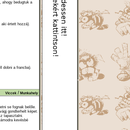
, ahogy bedugtuk a
 aki értett hozzá).
l dobni a francba).
/
Viccek
Munkahely
etni se fognak belőle.
ágj gondterhelt képet.
z tapasztalni.
számodra kevésbé