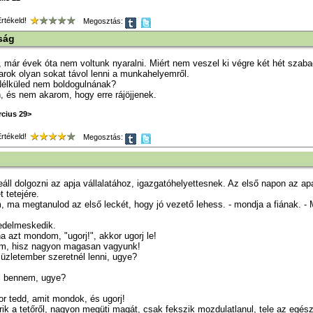
tékeld!
Megosztás:
ság
 már évek óta nem voltunk nyaralni. Miért nem veszel ki végre két hét szab
rok olyan sokat távol lenni a munkahelyemről.
Nélküled nem boldogulnának?
n, és nem akarom, hogy erre rájöjjenek.
rcius 29>
tékeld!
Megosztás:
eáll dolgozni az apja vállalatához, igazgatóhelyettesnek. Az első napon az apa
 tetejére.
m, ma megtanulod az első leckét, hogy jó vezető lehess. - mondja a fiának. - Mo
edelmeskedik.
ha azt mondom, "ugorj!", akkor ugorj le!
ám, hisz nagyon magasan vagyunk!
 üzletember szeretnél lenni, ugye?
ol bennem, ugye?
or tedd, amit mondok, és ugorj!
grik a tetőről, nagyon megüti magát, csak fekszik mozdulatlanul, tele az egés