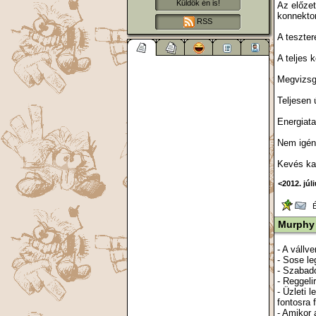
Küldök én is!
Az előze
konnektor
RSS
A teszter
A teljes 
Megvizsgá
Teljesen 
Energiat
Nem igény
Kevés kar
<2012. júl
Ér
Murphy
- A vállv
- Sose le
- Szabado
- Reggeli
- Üzleti 
fontosra 
- Amikor 