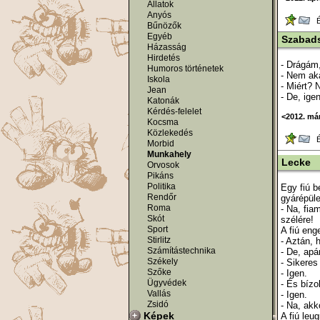
Állatok
Anyós
Ér
Bűnözők
Egyéb
Szabad
Házasság
Hirdetés
- Drágám,
Humoros történetek
- Nem aka
Iskola
- Miért? 
Jean
- De, ige
Katonák
Kérdés-felelet
<2012. má
Kocsma
Közlekedés
Ér
Morbid
Munkahely
Lecke
Orvosok
Pikáns
Politika
Egy fiú b
Rendőr
gyárépület
Roma
- Na, fia
Skót
szélére!
Sport
A fiú eng
Stirlitz
- Aztán, 
Számítástechnika
- De, ap
Székely
- Sikeres
Szőke
- Igen.
Ügyvédek
- És bíz
Vallás
- Igen.
Zsidó
- Na, akk
Képek
A fiú leu