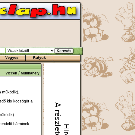
Vegyes
Kütyük
/
Viccek
Munkahely
m működik).
ezdő kis köcsögöt a
működik).
grendelő bárminek