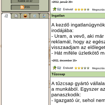
Küldök én is!
<2012. január 20>
RSS
Értékeld!
Megosztás
Ingatlan
A kezdő ingatlanügynök
irodájába:
- Uram, a vevő, aki már 
reklamál, hogy az egész 
visszaadjam az előlege
- Hát miféle üzletkötő 
<2011. december 15>
Értékeld!
Megosztás
Tűzcsap
A tűzcsap gyártó vállal
a munkából. Egyszer az 
panaszkodik:
- Igazgató úr, sehol nem