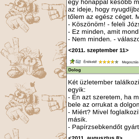
egy hónappal később már
az ideje, hogy nyugdíjb
tőlem az egész céget. 
- Köszönöm! - feleli Józs
- Ez minden, amit mond
- Nem minden. - válaszo
<2011. szeptember 11>
Értékeld!
Megosztás
Dolog
Két üzletember találkoz
egyik:
- Én azt szeretem, ha m
bele az orrukat a dolgo
- Miért? Mivel foglalkozi
másik.
- Papírzsebkendőt gyárt
<2011. augusztus 8>