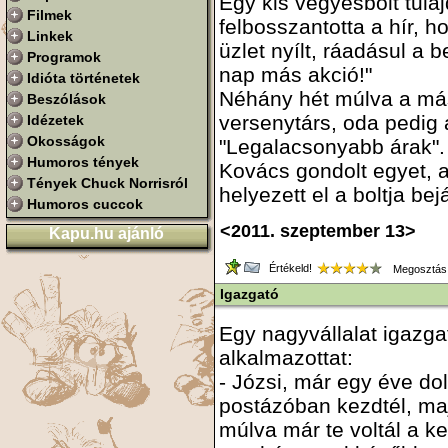
Egy kis vegyesbolt tula
Filmek
felbosszantotta a hír,
Linkek
üzlet nyílt, ráadásul a b
Programok
nap más akció!"
Idióta történetek
Néhány hét múlva a má
Beszólások
versenytárs, oda pedig a
Idézetek
Okosságok
"Legalacsonyabb árak".
Humoros tények
Kovács gondolt egyet, 
Tények Chuck Norrisról
helyezett el a boltja bej
Humoros cuccok
<2011. szeptember 13>
Kapu.hu ajánló
Értékeld!
Megosztás
Igazgató
Egy nagyvállalat igazga
alkalmazottat:
- Józsi, már egy éve dol
postázóban kezdtél, maj
múlva már te voltál a ke