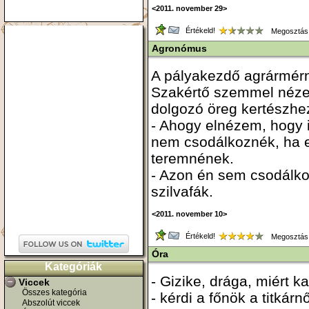
<2011. november 29>
Értékeld!
Megosztás
Agronómus
A pályakezdő agrármérn
Szakértő szemmel nézege
dolgozó öreg kertészhe
- Ahogy elnézem, hogy i
nem csodálkoznék, ha e
teremnének.
- Azon én sem csodálkozn
szilvafák.
<2011. november 10>
Értékeld!
Megosztás
Óra
Kategóriák
- Gizike, drága, miért k
Viccek
Összes kategória
- kérdi a főnök a titkárnő
Abszolút viccek