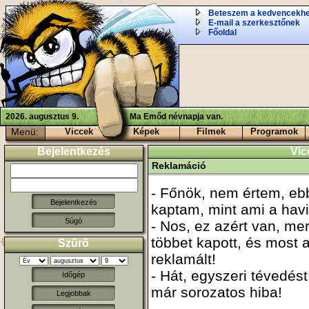
Beteszem a kedvencekh
E-mail a szerkesztőnek
Főoldal
2026. augusztus 9.
Ma Emőd névnapja van.
Menü:
Viccek
Képek
Filmek
Programok
Bejelentkezés
Vic
Reklamáció
- Főnök, nem értem, eb
kaptam, mint ami a havi
Súgó
- Nos, ez azért van, me
többet kapott, és most 
Szűrő
reklamált!
- Hát, egyszeri tévedés
Időgép
már sorozatos hiba!
Legjobbak