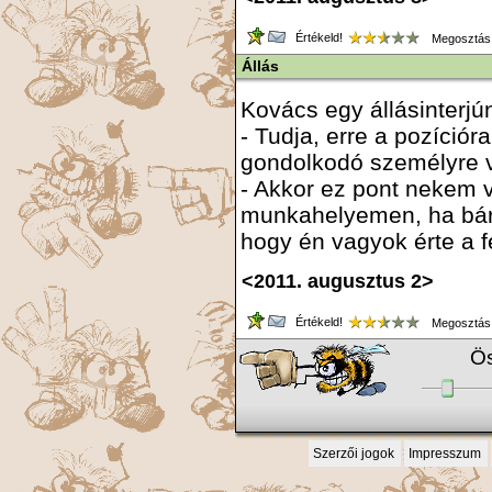
Értékeld!
Megosztás
Állás
Kovács egy állásinterjú
- Tudja, erre a pozíciór
gondolkodó személyre 
- Akkor ez pont nekem va
munkahelyemen, ha bárm
hogy én vagyok érte a f
<2011. augusztus 2>
Értékeld!
Megosztás
Ös
Szerzői jogok
Impresszum