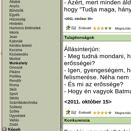
- Azért, mert minden áld
Állatok
Anyós
hogy "Tudja maga, hány
Bűnözők
Egyéb
<2011. október 30>
Házasság
Hirdetés
Humoros történetek
Értékeld!
Megosztás
Iskola
Jean
Tulajdonságok
Katonák
Kérdés-felelet
Állásinterjún:
Kocsma
Közlekedés
- Meg tudná mondani, h
Morbid
erősségei?
Munkahely
Orvosok
- Igen, gyengeségem, h
Pikáns
felismerése. Néha nem 
Politika
Rendőr
- És mi az erőssége?
Roma
Skót
- Hogy én vagyok Batm
Sport
Stirlitz
<2011. október 15>
Számítástechnika
Székely
Szőke
Értékeld!
Megosztás
Ügyvédek
Konkurencia
Vallás
Zsidó
Képek