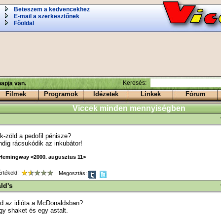
Beteszem a kedvencekhez
E-mail a szerkesztőnek
Főoldal
Keresés:
apja van.
Filmek
Programok
Idézetek
Linkek
Fórum
Viccek minden mennyiségben
ék-zöld a pedofil pénisze?
ndig rácsukódik az inkubátor!
Hemingway <2000. augusztus 11>
tékeld!
Megosztás:
ld's
nd az idióta a McDonaldsban?
gy shaket és egy astalt.