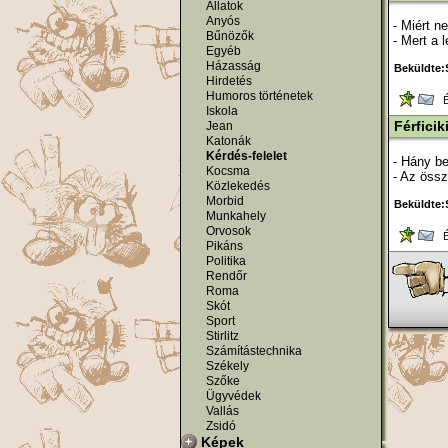
Állatok
Anyós
- Miért n
Bűnözők
- Mert a 
Egyéb
Házasság
Beküldte:
Hirdetés
Humoros történetek
Ér
Iskola
Férficik
Jean
Katonák
Kérdés-felelet
- Hány be
Kocsma
- Az össz
Közlekedés
Morbid
Beküldte:
Munkahely
Orvosok
Ér
Pikáns
Politika
Rendőr
Roma
Skót
Sport
Stirlitz
Számítástechnika
Székely
Szőke
Ügyvédek
Vallás
Zsidó
Képek