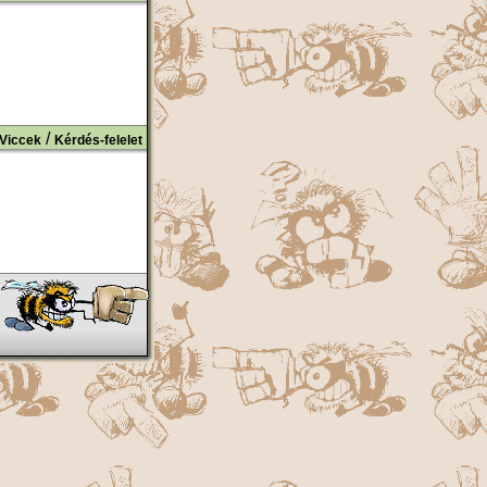
/
Viccek
Kérdés-felelet