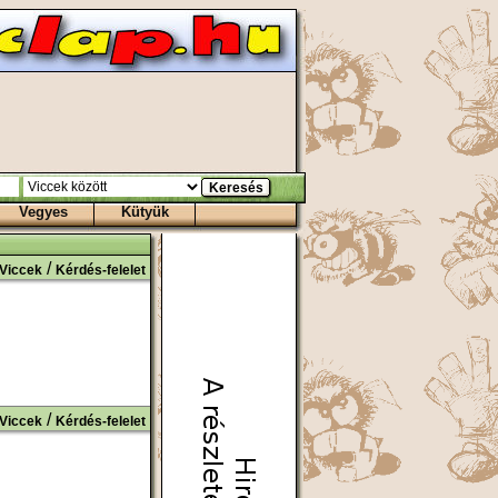
Vegyes
Kütyük
/
Viccek
Kérdés-felelet
/
Viccek
Kérdés-felelet