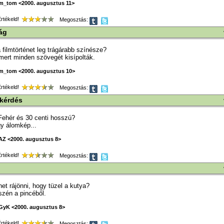
m_tom <2000. augusztus 11>
tékeld!
Megosztás:
ág
 a filmtörténet leg trágárabb színésze?
mert minden szövegét kisípolták.
m_tom <2000. augusztus 10>
tékeld!
Megosztás:
 kérdés
Fehér és 30 centi hosszú?
y álomkép...
AZ <2000. augusztus 8>
tékeld!
Megosztás:
het rájönni, hogy tüzel a kutya?
szén a pincéből.
GyK <2000. augusztus 8>
tékeld!
Megosztás: