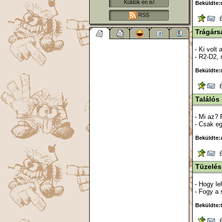
Küldök én is!
Beküldte:
RSS
Ér
Trágárs
- Ki volt
- R2-D2, 
Beküldte:
Ér
Találós
- Mi az? 
- Csak eg
Beküldte:
Ér
Tüzelés
- Hogy le
- Fogy a 
Beküldte:
Ér