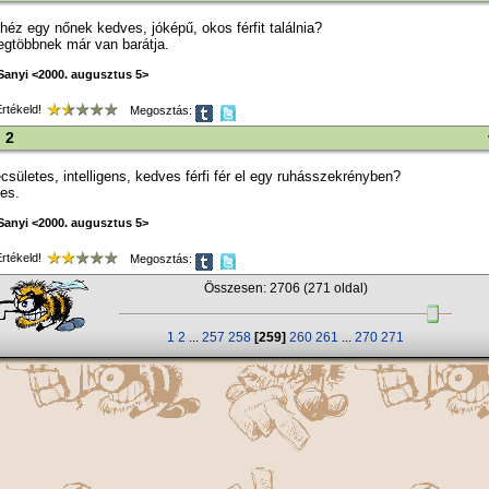
ehéz egy nőnek kedves, jóképű, okos férfit találnia?
legtöbbnek már van barátja.
Sanyi <2000. augusztus 5>
tékeld!
Megosztás:
i 2
csületes, intelligens, kedves férfi fér el egy ruhásszekrényben?
es.
Sanyi <2000. augusztus 5>
tékeld!
Megosztás:
Összesen: 2706 (271 oldal)
1
2
...
257
258
[259]
260
261
...
270
271