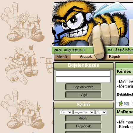
2026. augusztus 8.
Ma László névn
Menü:
Viccek
Képek
Bejelentkezés
Kérdés
- Miért k
- Mert mi
Beküldte:
Súgó
Szűrő
Ér
McDona
Időgép
- Mit mo
- Kérek e
Legjobbak