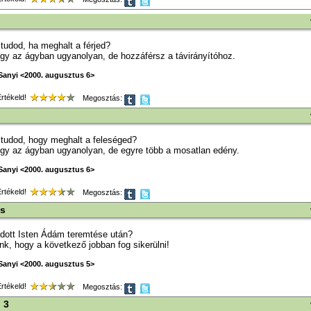
tudod, ha meghalt a férjed?
ogy az ágyban ugyanolyan, de hozzáférsz a távirányítóhoz.
Sanyi <2000. augusztus 6>
tékeld!
Megosztás:
tudod, hogy meghalt a feleséged?
ogy az ágyban ugyanolyan, de egyre több a mosatlan edény.
Sanyi <2000. augusztus 6>
tékeld!
Megosztás:
s
dott Isten Ádám teremtése után?
nk, hogy a következő jobban fog sikerülni!
Sanyi <2000. augusztus 5>
tékeld!
Megosztás:
i 3