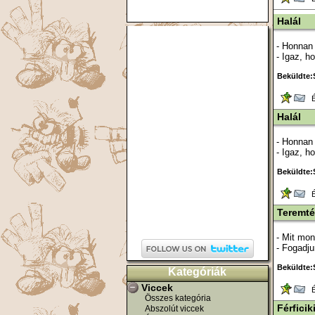
Halál
- Honnan 
- Igaz, h
Beküldte:
Ér
Halál
- Honnan 
- Igaz, h
Beküldte:
Ér
Teremté
- Mit mon
- Fogadju
Beküldte:
Kategóriák
Viccek
Ér
Összes kategória
Férficik
Abszolút viccek