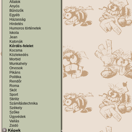
Állatok
Anyós
Bűnözők
Egyéb
Házasság
Hirdetés
Humoros történetek
Iskola
Jean
Katonák
Kérdés-felelet
Kocsma
Közlekedés
Morbid
Munkahely
Orvosok
Pikáns
Politika
Rendőr
Roma
Skót
Sport
Stirlitz
Számítástechnika
Székely
Szőke
Ügyvédek
Vallás
Zsidó
Képek