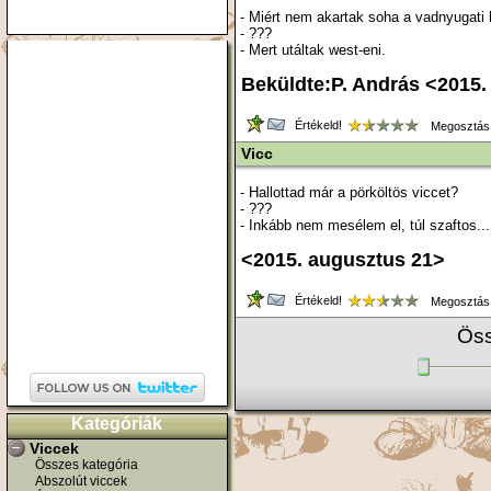
- Miért nem akartak soha a vadnyugati
- ???
- Mert utáltak west-eni.
Beküldte:P. András <2015.
Értékeld!
Megosztás
Vicc
- Hallottad már a pörköltös viccet?
- ???
- Inkább nem mesélem el, túl szaftos...
<2015. augusztus 21>
Értékeld!
Megosztás
Öss
Kategóriák
Viccek
Összes kategória
Abszolút viccek