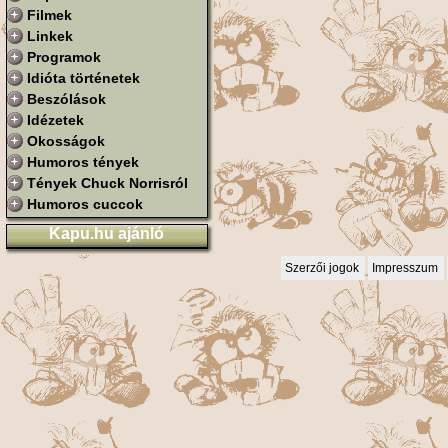
Filmek
Linkek
Programok
Idióta történetek
Beszólások
Idézetek
Okosságok
Humoros tények
Tények Chuck Norrisról
Humoros cuccok
Kapu.hu ajánló
Szerzői jogok
Impresszum