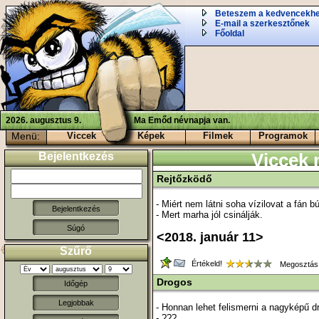
Beteszem a kedvencekh
E-mail a szerkesztőnek
Főoldal
2026. augusztus 9.
Ma Emőd névnapja van.
Menü:
Viccek
Képek
Filmek
Programok
Bejelentkezés
Viccek
Rejtőzködő
- Miért nem látni soha vízilovat a fán bú
- Mert marha jól csinálják.
Súgó
<2018. január 11>
Szűrő
Értékeld!
Megosztás
Drogos
Időgép
Legjobbak
- Honnan lehet felismerni a nagyképű d
- ???