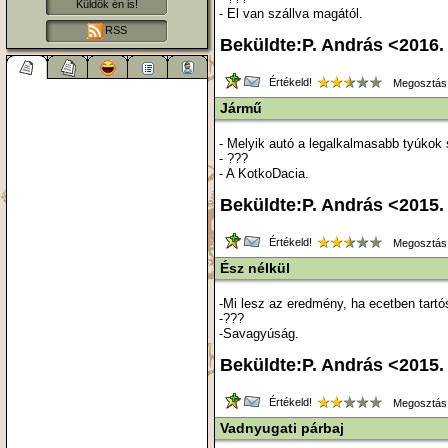
Küldök én is!
- El van szállva magától.
RSS
Beküldte:P. András <2016.
Értékeld!
Megosztás
Jármű
- Melyik autó a legalkalmasabb tyúkok 
- ???
- A KotkoDacia.
Beküldte:P. András <2015
Értékeld!
Megosztás
Ész nélkül
-Mi lesz az eredmény, ha ecetben tartó
-???
-Savagyúság.
Beküldte:P. András <2015
Értékeld!
Megosztás
Vadnyugati párbaj