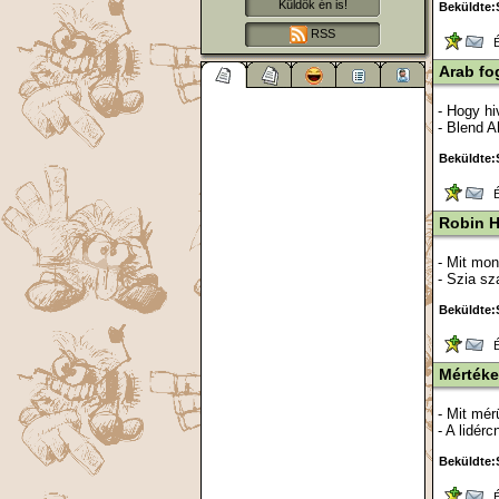
Küldök én is!
Beküldte:
RSS
Ér
Arab fo
- Hogy hi
- Blend 
Beküldte:
Ér
Robin 
- Mit mon
- Szia sz
Beküldte:S
Ér
Mérték
- Mit mé
- A lidér
Beküldte:S
Ér