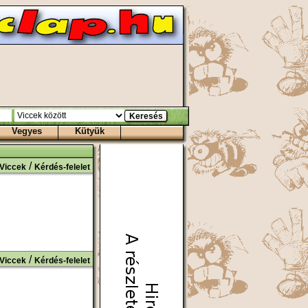
Vegyes
Kütyük
/
Viccek
Kérdés-felelet
/
Viccek
Kérdés-felelet