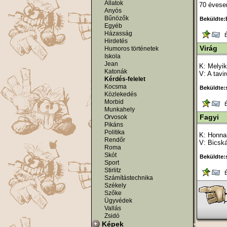
Állatok
70 évese
Anyós
Bűnözők
Beküldte:B
Egyéb
Házasság
Ér
Hirdetés
Virág
Humoros történetek
Iskola
Jean
K: Melyik
Katonák
V: A tavir
Kérdés-felelet
Kocsma
Beküldte:s
Közlekedés
Morbid
Ér
Munkahely
Fagyi
Orvosok
Pikáns
Politika
K: Honnan
Rendőr
V: Bicská
Roma
Skót
Beküldte:s
Sport
Stirlitz
Ér
Számítástechnika
Székely
Szőke
Ügyvédek
Vallás
Zsidó
Képek