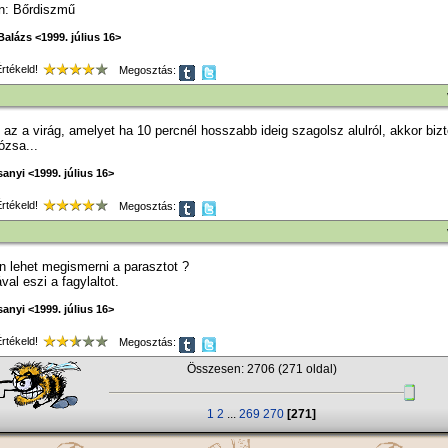
n: Bőrdiszmű
alázs <1999. július 16>
tékeld!
Megosztás:
 az a virág, amelyet ha 10 percnél hosszabb ideig szagolsz alulról, akkor biz
ózsa...
anyi <1999. július 16>
tékeld!
Megosztás:
 lehet megismerni a parasztot ?
val eszi a fagylaltot.
anyi <1999. július 16>
tékeld!
Megosztás:
Összesen: 2706 (271 oldal)
1
2
...
269
270
[271]