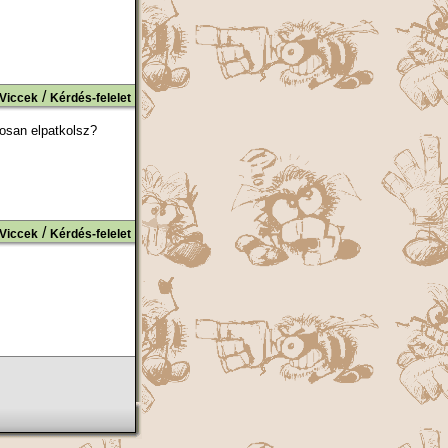
/
Viccek
Kérdés-felelet
tosan elpatkolsz?
/
Viccek
Kérdés-felelet