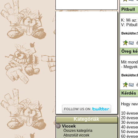
Pitbull
K: Mi az:
V: Pitbull
Beküldte:S
Ér
Öreg k
Mit mond
- Megyek 
Beküldte:
Ér
Kérdés
Hogy neve
10 évese
20 évese
Kategóriák
30 évese
Viccek
40 éves
Összes kategória
50 évese
Abszolút viccek
60 évese