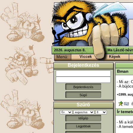
2026. augusztus 8.
Ma László névn
Menü:
Viccek
Képek
Bejelentkezés
Bman
- Mi az: 
- A bújóc
<1999. au
Súgó
Szűrő
Ér
Ír temet
Időgép
- Mi a kü
- A temet
Legjobbak