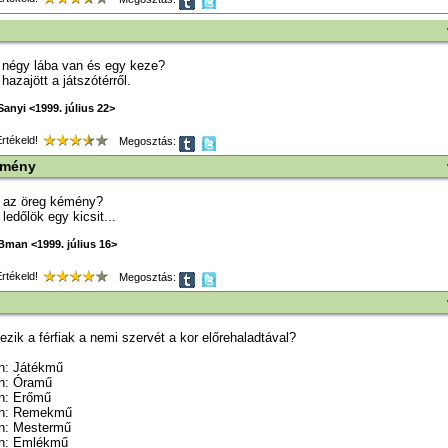
 négy lába van és egy keze?
 hazajött a játszótérről.
anyi <1999. július 22>
tékeld!
Megosztás:
émény
 az öreg kémény?
ledőlök egy kicsit...
Bman <1999. július 16>
tékeld!
Megosztás:
zik a férfiak a nemi szervét a kor előrehaladtával?
n: Játékmű
n: Óramű
n: Erőmű
en: Remekmű
n: Mestermű
n: Emlékmű