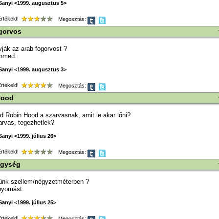
Sanyi <1999. augusztus 5>
tékeld!
Megosztás:
gorvos
vják az arab fogorvost ?
Ahmed..
Sanyi <1999. augusztus 3>
tékeld!
Megosztás:
Hood
d Robin Hood a szarvasnak, amit le akar lőni?
arvas, tegezhetlek?
anyi <1999. július 26>
tékeld!
Megosztás:
egység
rünk szellem/négyzetméterben ?
cnyomást.
anyi <1999. július 25>
tékeld!
Megosztás: