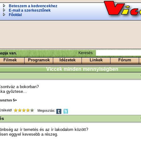
Beteszem a kedvencekhez
E-mail a szerkesztőnek
Főoldal
Keresés:
apja van.
Filmek
Programok
Idézetek
Linkek
Fórum
Viccek minden mennyiségben
Csontváz a bokorban?
ska gyôztese...
gusztus 5>
tékeld!
Megosztás:
és
lönbség az ír temetés és az ír lakodalom között?
ésen eggyel kevesebb a részeg.