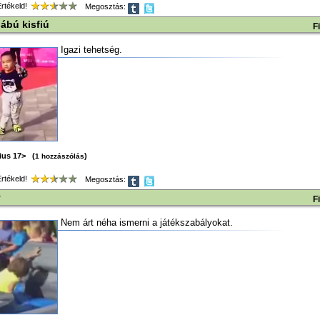
tékeld!
Megosztás:
ábú kisfiú
F
Igazi tehetség.
ius 17> (
)
1 hozzászólás
tékeld!
Megosztás:
y
F
Nem árt néha ismerni a játékszabályokat.