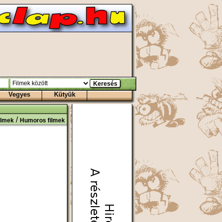
Vegyes
Kütyük
/
ilmek
Humoros filmek