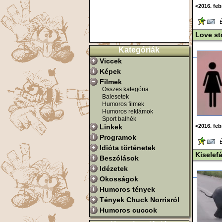
<2016. feb
Ér
Love st
Kategóriák
Viccek
Képek
Filmek
Összes kategória
Balesetek
Humoros filmek
Humoros reklámok
Sport balhék
Linkek
<2016. feb
Programok
Ér
Idióta történetek
Kiselef
Beszólások
Idézetek
Okosságok
Humoros tények
Tények Chuck Norrisról
Humoros cuccok