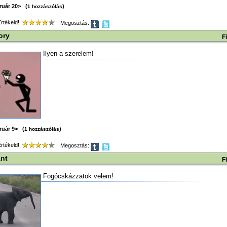
ruár 20> (
)
1 hozzászólás
tékeld!
Megosztás:
ory
F
Ilyen a szerelem!
ruár 9> (
)
1 hozzászólás
tékeld!
Megosztás:
ánt
F
Fogócskázzatok velem!