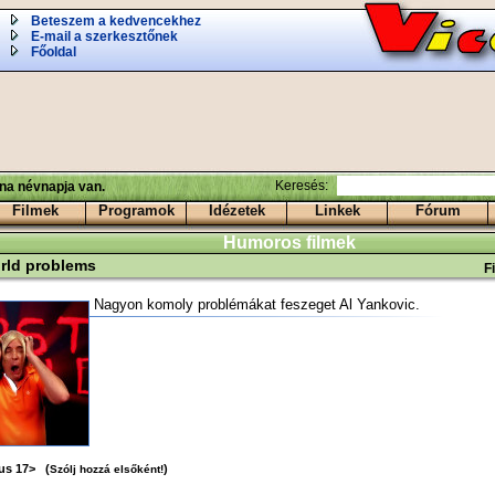
Beteszem a kedvencekhez
E-mail a szerkesztőnek
Főoldal
Keresés:
ina névnapja van.
Filmek
Programok
Idézetek
Linkek
Fórum
Humoros filmek
orld problems
F
Nagyon komoly problémákat feszeget Al Yankovic.
ius 17> (
)
Szólj hozzá elsőként!