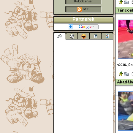
Küldök én is!
Ér
RSS
Táncosl
Partnerek
<2016. jún
Ér
Akadál