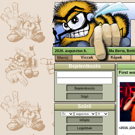
2026. augusztus 6.
Ma Berta, Bett
Menü:
Viccek
Képek
Bejelentkezés
First w
Súgó
Szűrő
Időgép
<2016. júl
Legjobbak