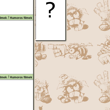
/
ilmek
Humoros filmek
/
ilmek
Humoros filmek