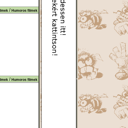
/
ilmek
Humoros filmek
/
ilmek
Humoros filmek