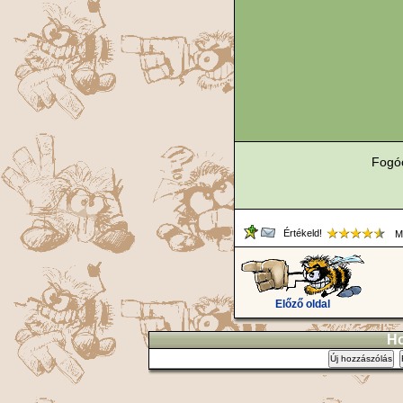
Fogóc
Értékeld!
Me
Előző oldal
Ho
Új hozzászólás